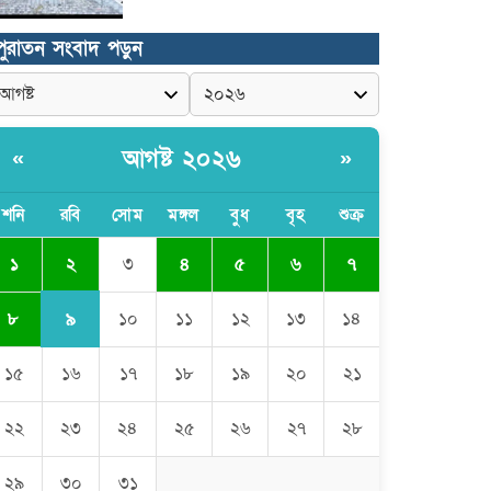
কুমিল্লা প্রেসক্লাবে তিন সাবেক
পুরাতন সংবাদ পড়ুন
সভাপতিকে স্মরণ
জলবায়ু পরিবর্তনের বিরূপ প্রভাব
মোকাবেলায়, বৃক্ষ রোপণ কর্মসূচি।
আগষ্ট ২০২৬
«
»
চৌদ্দগ্রামে পুলিশের প্রতি জনগণের আস্থা
শনি
রবি
সোম
মঙ্গল
বুধ
বৃহ
শুক্র
ফেরাতে বিশেষ ভূমিকা রাখছেন ওসি
আরিফ হোসাইন
২
১
৩
৪
৫
৬
৭
লালমনিরহাট দলিল লেখক সমিতির ত্রি-
৯
৮
১০
১১
১২
১৩
১৪
বার্ষিক নির্বাচন সম্পন্ন, সভাপতি
সিরাজুল ও সাধারণ সম্পাদক হামিদুর
১৫
১৬
১৭
১৮
১৯
২০
২১
শিক্ষার্থীকে সত্যিকারের মানুষ হিসেবে
গড়ে তুলতে হবে -জবি ভিসি ড. রইছ
উদদীন
২২
২৩
২৪
২৫
২৬
২৭
২৮
সড়ক নিরাপত্তা ও জনসচেতনতা
২৯
৩০
৩১