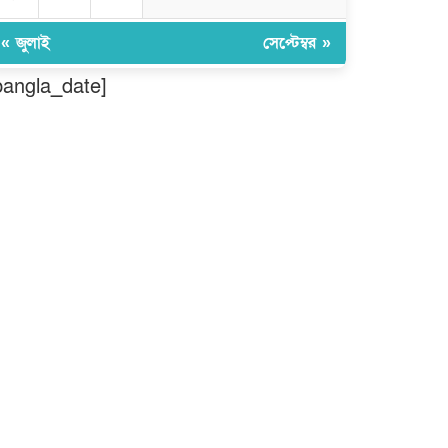
তৈরিতে অবদানের সড়ক যোদ্ধা পদক
পেলেন নিসচা কমলগঞ্জ শাখার সভাপতি
মোঃ আব্দুস সালাম।
« জুলাই
সেপ্টেম্বর »
বগুড়ায় দিনমজুরের বাজারে শাহ্ ফতেহ
bangla_date]
আলী বাসের তাণ্ডব: প্রাণ হারালেন ৬
জন, আশঙ্কাজনক অবস্থায় চিকিৎসাধীন
বহু