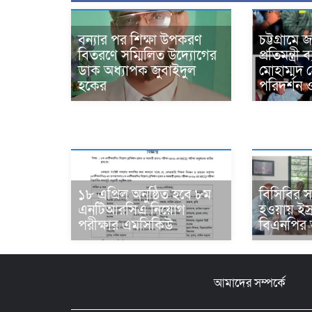
বন্যার পর শিক্ষা উপকরণ
চট্টগ্রামে
বিতরণে সম্মিলিত উদ্যোগের
প্রতিমন্ত্রী
ডাক অধ্যাপক জুবাইদুল
মোহাম্মদ 
হকের
পরিদর্শন 
১৮ এপ্রিল অনুষ্ঠিত হবে ৮ম
বিসিবির সদ
এনটিআরসিএ নিয়োগ
হওয়ায় ইস
পরীক্ষার এমসিকিউ
বিএনপির 
আমাদের সম্পর্কে