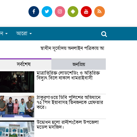
পন
আরো
স্বাধীন সূর্যোদয় অনলাইন পত্রিকায় আপনাকে স্বাগতম। স
সর্বশেষ
জনপ্রিয়
মাত্রাতিরিক্ত লোডশেডিং ও অতিরিক্ত
বিদ্যুৎ বিলে নাকাল ধামরাইবাসী
ঠাকুরগাঁওয়ে ডিবি পুলিশের অভিযানে
৭২ পিস ইয়াবাসহ তিনজনকে গ্রেফতার
করে।
উদ্বোধন হলো রানীশংকৈল উপজেলা
মডেল মসজিদ।