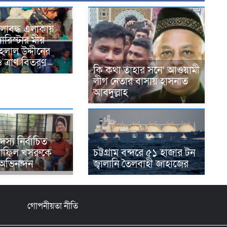
 জলাবদ্ধ এলাকায়
 ব্যারিস্টার মীর
হেলাল উদ্দীনের
ও ত্রাণ বিতরণ
কি কথা তাহার সনে’ আওয়ামী
লীগ নেতার বাসায় হাসনাত
আবদুল্লাহ
স্য নির্বাচিত
্রাফিল খসরুকে
চট্টগ্রাম বন্দরে ৫১ হাজার টন
অভিনন্দন
জ্বালানি তৈলবাহী জাহাজের
গোপনীয়তা নীতি