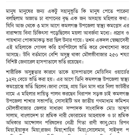
মানুষ মানুষের জন্য একটু সহানুভূতি কি মানুষ পেতে পারেনা
বলছিলাম অজ্ঞাত চা বাগানের বৃদ্ধ এক জন অসহায় মহিলার কথা।
যিনি আজ থেকে ৩ মাস আগে কমলগঞ্জ উপজেলা স্বাস্থ্য কমপ্লেস এর
বারান্দায় বিনা চিকিৎসা পড়েছিলেন ময়লা আবর্জনা মধ্যে। প্রস্রাব ও
পায়খানা পোকামাকড় ভরা ছিল উনার গায়ে। তখন একদল স্বেচ্ছাসেবী
এই মহিলাকে গোসল করি হসপিটালে ভর্তি করে দেখাশোনা করে
আসছে। উনি বর্তমানে বেশি অসুস্থ থাকা মৌলভীবাজার ২৫০ শয্যা
বিশিষ্ট জেনারেল হাসপাতালে ভর্তি রয়েছেন।
শারীরিক অসুস্থতার কারণে তাকে হাসপাতালে মেডিসিন ওয়ার্ডের
১২নং বেডে ভর্তি করা হয়। এর আগে তিনি কমলগঞ্জ উপজেলা স্বাস্থ্য
কমপ্লেক্সে ভর্তি ছিলেন।জানা গেছে, প্রায় তিন মাস ধরে নিলা ভাউরীর
নামে এ মহিলার দায়িত্ব পালন করছেন নিরাপদ সড়ক চাই কমলগঞ্জ
উপজেলা শাখার সভাপতি, সোসাইটি অব জাতীয় গণমাধ্যম কমিশন
মৌলভীবাজার জেলার সাধারণ সম্পাদক সাংবাদিক মোঃ আব্দুস
সালাম, বাংলাদেশ চা শ্রমিক নারী ফোরামের আহ্বায়ক ও চা শ্রমিক
অধিকার আন্দোলন পরিষদের নেত্রী গিতা রাণী কানু,মোঃ রিপন
মিয়া,ইয়াকুব মিয়া,রাজন মিয়া,শাহিন মিয়া,সোলেমান, সাইদুল প