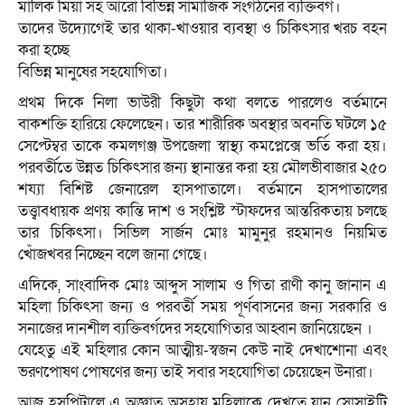
মালিক মিয়া সহ আরো বিভিন্ন সামাজিক সংগঠনের ব্যক্তিবর্গ।
তাদের উদ্যোগেই তার থাকা-খাওয়ার ব্যবস্থা ও চিকিৎসার খরচ বহন
করা হচ্ছে
বিভিন্ন মানুষের সহযোগিতা।
প্রথম দিকে নিলা ভাউরী কিছুটা কথা বলতে পারলেও বর্তমানে
বাকশক্তি হারিয়ে ফেলেছেন। তার শারীরিক অবস্থার অবনতি ঘটলে ১৫
সেপ্টেম্বর তাকে কমলগঞ্জ উপজেলা স্বাস্থ্য কমপ্লেক্সে ভর্তি করা হয়।
পরবর্তীতে উন্নত চিকিৎসার জন্য স্থানান্তর করা হয় মৌলভীবাজার ২৫০
শয্যা বিশিষ্ট জেনারেল হাসপাতালে। বর্তমানে হাসপাতালের
তত্ত্বাবধায়ক প্রণয় কান্তি দাশ ও সংশ্লিষ্ট স্টাফদের আন্তরিকতায় চলছে
তার চিকিৎসা। সিভিল সার্জন মোঃ মামুনুর রহমানও নিয়মিত
খোঁজখবর নিচ্ছেন বলে জানা গেছে।
এদিকে, সাংবাদিক মোঃ আব্দুস সালাম ও গিতা রাণী কানু জানান এ
মহিলা চিকিৎসা জন্য ও পরবর্তী সময় পূর্ণবাসনের জন্য সরকারি ও
সনাজের দানশীল ব্যক্তিবর্গদের সহযোগিতার আহ্বান জানিয়েছেন ।
যেহেতু এই মহিলার কোন আত্মীয়-স্বজন কেউ নাই দেখাশোনা এবং
ভরণপোষণ পোষণের জন্য তাই সবার সহযোগিতা চেয়েছেন উনারা।
আজ হসপিটালে এ অজ্ঞাত অসহায় মহিলাকে দেখতে যান সোসাইটি