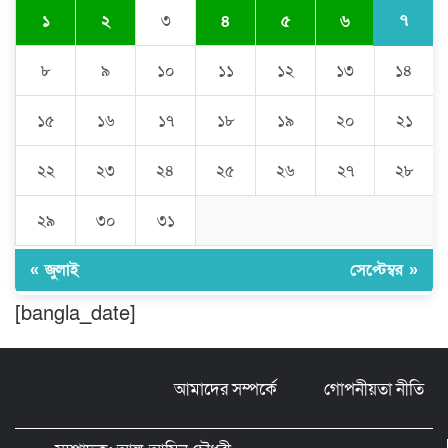
৭
১
২
৩
৪
৫
৬
ঘণ্টার পর ঘণ্টা বিদ্যুৎহীন মৌলভীবাজার:
অতিরিক্ত বিলে দিশেহারা গ্রাহক, তীব্র ক্ষোভ
৮
৯
১০
১১
১২
১৩
১৪
১৫
১৬
১৭
১৮
১৯
২০
২১
বিশ্বনাথে ‘প্রবাসী ওয়েলফেয়ার
এসোসিয়েশন’র পক্ষ থেকে নগদ অর্থ বিতরণ
২২
২৩
২৪
২৫
২৬
২৭
২৮
২৯
৩০
৩১
মন্ত্রীর নাম ভাঙিয়ে তদবির বাণিজ্য মোংলায়
গ্রেফতার ১ সিল-স্টাম্প প্যাড জব্দ।
« জুলাই
সেপ্টেম্বর »
[bangla_date]
ঠাকুরগাঁওয়ে ২২০ পিস ইয়াবা, ৯ বোতল
ফেন্সিডিল ও ৩২ হাজার টাকা উদ্ধার, আটক ১
আমাদের সম্পর্কে
গোপনীয়তা নীতি
মুন্সীগঞ্জ লৌহজংয়ে শিক্ষার্থীদের নিয়ে
মাদকবিরোধী ক্যাম্পেইন