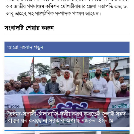
অব জাতীয় গণমাধ্যম কমিশন মৌলভীবাজার জেলা সভাপতি এড, ড.
আবু তাহের, সহ সাংগঠনিক সম্পাদক পায়েল আহমদ।
সংবাদটি শেয়ার করুন
আরো সংবাদ পড়ুন
বৈষম্য-সন্ত্রাসী-চাঁদাবাজি-দলীয়করণ করতেই জুলাই সনদ
বাস্তবায়ন করছে না সরকার-অধ্যক্ষ নজরুল ইসলাম