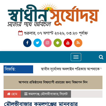
শুক্রবার, ০৭ অগাস্ট ২০২৬, ০৩:২০ পূর্বাহ্ন
Toggle
navigation
বিজ্ঞপ্তি:
স্বাধীন সূর্যোদয় অনলাইন পত্রিকায় আপনাকে স্বা
হোম
কমলগঞ্জ
,
মৌলভীবাজার
,
সিলেট
মৌলভীবাজার কমলগঞ্জের মানবতার