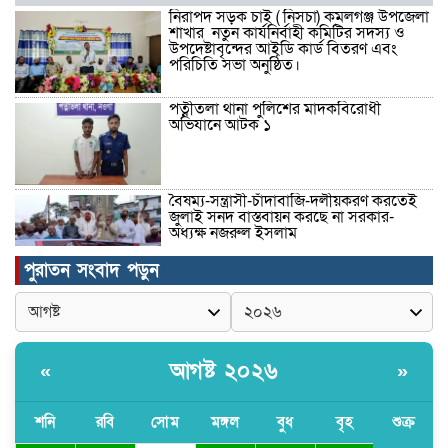
নিরাপদ সড়ক চাই ( নিসচা) কমলগঞ্জ উপজেলা
শাখার নতুন কার্যনির্বাহী কমিটির সদস্য ও
উপদেষ্টাবৃন্দের আইডি কার্ড বিতরণ এবং
পরিচিতি সভা অনুষ্ঠিত।
পত্নীতলা থানা পুলিশের মাদকবিরোধী
অভিযানে আটক ১
বৈষম্য-সন্ত্রাসী-চাঁদাবাজি-দলীয়করণ করতেই
জুলাই সনদ বাস্তবায়ন করছে না সরকার-
অধ্যক্ষ নজরুল ইসলাম
পুরাতন সংবাদ পড়ুন
ঠাকুরগাঁওয়ে ইজিবাইক চোরচক্রের ৩ সদস্য
গ্রেপ্তার, বিপুল পরিমাণ যন্ত্রাংশ উদ্ধার ‎
আগষ্ট ২০২৬
«
»
মুন্সীগঞ্জের টংগীবাড়ীতে ৭ ফুট ৬ ইঞ্চি উচ্চতার
গাঁজা গাছের পরিচর্যাকারী গ্রেপ্তার।
শনি
রবি
সোম
মঙ্গল
বুধ
বৃহ
শুক্র