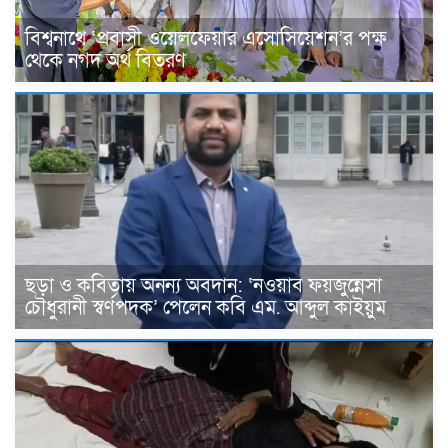
বিশ্বনাথে ‘প্রবাসী ওয়েলফেয়ার এসোসিয়েশন’র পক্ষ
থেকে নগদ অর্থ বিতরণ
ছড়া ও কবিতায় অনন্য অবদান: ‘নওয়াব ফয়জুন্নেসা
চৌধুরানী স্বর্ণপদক’ পেলেন কবি এম. আব্দুল কাইয়ুম