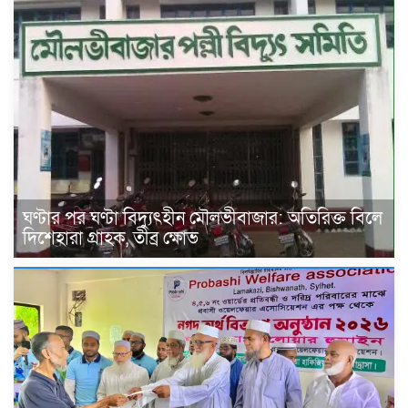
ঘণ্টার পর ঘণ্টা বিদ্যুৎহীন মৌলভীবাজার: অতিরিক্ত বিলে
দিশেহারা গ্রাহক, তীব্র ক্ষোভ