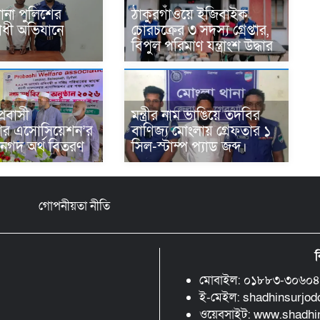
থানা পুলিশের
ঠাকুরগাঁওয়ে ইজিবাইক
ধী অভিযানে
চোরচক্রের ৩ সদস্য গ্রেপ্তার,
বিপুল পরিমাণ যন্ত্রাংশ উদ্ধার ‎
প্রবাসী
মন্ত্রীর নাম ভাঙিয়ে তদবির
ার এসোসিয়েশন’র
বাণিজ্য মোংলায় গ্রেফতার ১
 নগদ অর্থ বিতরণ
সিল-স্টাম্প প্যাড জব্দ।
গোপনীয়তা নীতি
ব
মোবাইল: ০১৮৮৩-৩০৬০
ই-মেইল: shadhinsurjo
ওয়েবসাইট: www.shadh