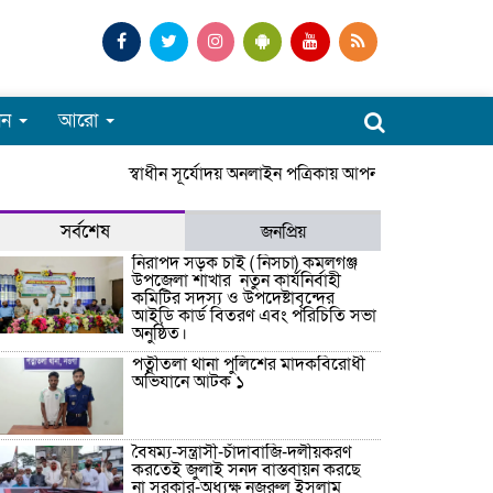
পন
আরো
স্বাধীন সূর্যোদয় অনলাইন পত্রিকায় আপনাকে স্বাগতম। সার
সর্বশেষ
জনপ্রিয়
নিরাপদ সড়ক চাই ( নিসচা) কমলগঞ্জ
উপজেলা শাখার নতুন কার্যনির্বাহী
কমিটির সদস্য ও উপদেষ্টাবৃন্দের
আইডি কার্ড বিতরণ এবং পরিচিতি সভা
অনুষ্ঠিত।
পত্নীতলা থানা পুলিশের মাদকবিরোধী
অভিযানে আটক ১
বৈষম্য-সন্ত্রাসী-চাঁদাবাজি-দলীয়করণ
করতেই জুলাই সনদ বাস্তবায়ন করছে
না সরকার-অধ্যক্ষ নজরুল ইসলাম