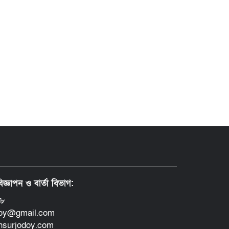
িজ্ঞাপন ও বার্তা বিভাগ:
৪৮
doy@gmail.com
insurjodoy.com