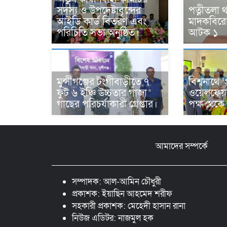
সদস্য ও উপদেষ্টাবৃন্দের
পত্নীতলা 
আইডি কার্ড বিতরণ এবং
মাদকবিরো
পরিচিতি সভা অনুষ্ঠিত।
আটক ১
মুন্সীগঞ্জের টংগীবাড়ীতে ৭
বিশ্বনাথে ‘
ফুট ৬ ইঞ্চি উচ্চতার গাঁজা
ওয়েলফেয়
গাছের পরিচর্যাকারী গ্রেপ্তার।
পক্ষ থেকে
আমাদের সম্পর্কে
সম্পাদক: আল-আমিন চৌধুরী
প্রকাশক: ইয়াছিন আহমেদ শরীফ
সহকারী প্রকাশক: মেহেদী হাসান রানা
নিউজ এডিটর: নাজমুল হক