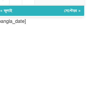
ঠাকুরগাঁওয়ে ২২০ পিস ইয়াবা, ৯
বোতল ফেন্সিডিল ও ৩২ হাজার টাকা
« জুলাই
সেপ্টেম্বর »
উদ্ধার, আটক ১
bangla_date]
মুন্সীগঞ্জ লৌহজংয়ে শিক্ষার্থীদের নিয়ে
মাদকবিরোধী ক্যাম্পেইন