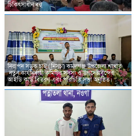
চিকিৎসাধীন বহু
নিরাপদ সড়ক চাই ( নিসচা) কমলগঞ্জ উপজেলা শাখার
নতুন কার্যনির্বাহী কমিটির সদস্য ও উপদেষ্টাবৃন্দের
আইডি কার্ড বিতরণ এবং পরিচিতি সভা অনুষ্ঠিত।