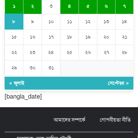
১
২
৩
৪
৫
৬
৭
ঠাকুরগাঁওয়ে ইজিবাইক চোরচক্রের ৩ সদস্য
গ্রেপ্তার, বিপুল পরিমাণ যন্ত্রাংশ উদ্ধার ‎
৮
৯
১০
১১
১২
১৩
১৪
১৫
১৬
১৭
১৮
১৯
২০
২১
মুন্সীগঞ্জের টংগীবাড়ীতে ৭ ফুট ৬ ইঞ্চি উচ্চতার
গাঁজা গাছের পরিচর্যাকারী গ্রেপ্তার।
২২
২৩
২৪
২৫
২৬
২৭
২৮
ঘণ্টার পর ঘণ্টা বিদ্যুৎহীন মৌলভীবাজার:
২৯
৩০
৩১
অতিরিক্ত বিলে দিশেহারা গ্রাহক, তীব্র ক্ষোভ
« জুলাই
সেপ্টেম্বর »
[bangla_date]
বিশ্বনাথে ‘প্রবাসী ওয়েলফেয়ার
এসোসিয়েশন’র পক্ষ থেকে নগদ অর্থ বিতরণ
আমাদের সম্পর্কে
গোপনীয়তা নীতি
মন্ত্রীর নাম ভাঙিয়ে তদবির বাণিজ্য মোংলায়
গ্রেফতার ১ সিল-স্টাম্প প্যাড জব্দ।