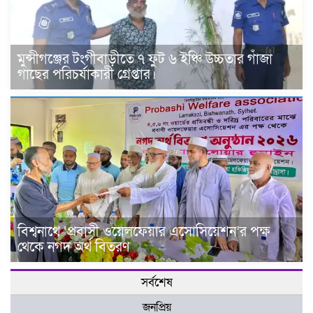
মুন্সীগঞ্জের টংগীবাড়ীতে ৭ ফুট ৬ ইঞ্চি উচ্চতার গাঁজা
গাছের পরিচর্যাকারী গ্রেপ্তার।
বিশ্বনাথে ‘প্রবাসী ওয়েলফেয়ার এসোসিয়েশন’র পক্ষ
থেকে নগদ অর্থ বিতরণ
সর্বশেষ
জনপ্রিয়