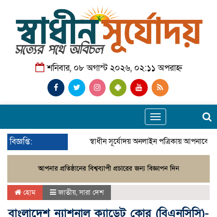
শনিবার, ০৮ অগাস্ট ২০২৬, ০২:১১ অপরাহ্ন
Toggle
navigation
বিজ্ঞপ্তি:
স্বাধীন সূর্যোদয় অনলাইন পত্রিকায় আপনাকে স্
হোম
জাতীয়
,
সারা দেশ
বাংলাদেশ ন্যাশনাল ক্যাডেট কোর (বিএনসিসি)-