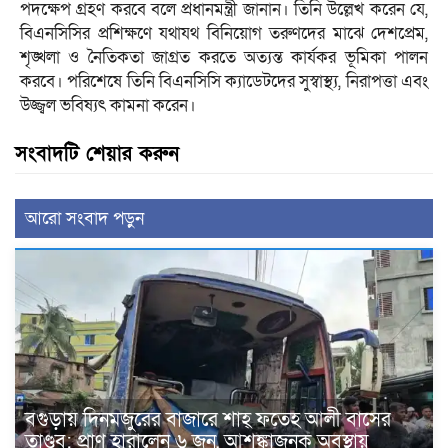
পদক্ষেপ গ্রহণ করবে বলে প্রধানমন্ত্রী জানান। তিনি উল্লেখ করেন যে,
বিএনসিসির প্রশিক্ষণে যথাযথ বিনিয়োগ তরুণদের মাঝে দেশপ্রেম,
শৃঙ্খলা ও নৈতিকতা জাগ্রত করতে অত্যন্ত কার্যকর ভূমিকা পালন
করবে। পরিশেষে তিনি বিএনসিসি ক্যাডেটদের সুস্বাস্থ্য, নিরাপত্তা এবং
উজ্জ্বল ভবিষ্যৎ কামনা করেন।
সংবাদটি শেয়ার করুন
আরো সংবাদ পড়ুন
বগুড়ায় দিনমজুরের বাজারে শাহ্ ফতেহ আলী বাসের
তাণ্ডব: প্রাণ হারালেন ৬ জন, আশঙ্কাজনক অবস্থায়