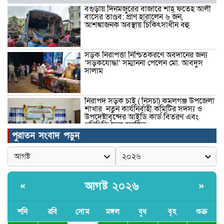
বগুড়ায় দিনমজুরের বাজারে শাহ্ ফতেহ আলী
বাসের তাণ্ডব: প্রাণ হারালেন ৬ জন,
আশঙ্কাজনক অবস্থায় চিকিৎসাধীন বহু
সড়ক নিরাপত্তা নিশ্চিতকরণে অবদানের জন্য
‘সড়কযোদ্ধা’ সম্মাননা পেলেন মো. আবদুস
সালাম
নিরাপদ সড়ক চাই ( নিসচা) কমলগঞ্জ উপজেলা
শাখার নতুন কার্যনির্বাহী কমিটির সদস্য ও
উপদেষ্টাবৃন্দের আইডি কার্ড বিতরণ এবং
পরিচিতি সভা অনুষ্ঠিত।
পুরাতন সংবাদ পড়ুন
পত্নীতলা থানা পুলিশের মাদকবিরোধী
অভিযানে আটক ১
আগষ্ট ২০২৬
«
»
বৈষম্য-সন্ত্রাসী-চাঁদাবাজি-দলীয়করণ করতেই
জুলাই সনদ বাস্তবায়ন করছে না সরকার-
অধ্যক্ষ নজরুল ইসলাম
শনি
রবি
সোম
মঙ্গল
বুধ
বৃহ
শুক্র