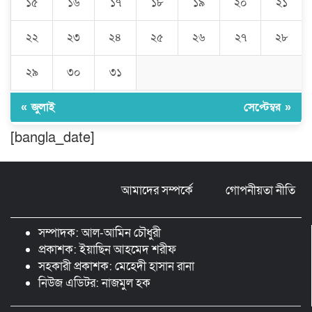
১৫
১৬
১৭
১৮
১৯
২০
২১
বিশ্বনাথে ‘প্রবাসী ওয়েলফেয়ার
এসোসিয়েশন’র পক্ষ থেকে নগদ অর্থ বিতরণ
২২
২৩
২৪
২৫
২৬
২৭
২৮
২৯
৩০
৩১
মন্ত্রীর নাম ভাঙিয়ে তদবির বাণিজ্য মোংলায়
গ্রেফতার ১ সিল-স্টাম্প প্যাড জব্দ।
« জুলাই
সেপ্টেম্বর »
[bangla_date]
ঠাকুরগাঁওয়ে ২২০ পিস ইয়াবা, ৯ বোতল
ফেন্সিডিল ও ৩২ হাজার টাকা উদ্ধার, আটক ১
আমাদের সম্পর্কে
গোপনীয়তা নীতি
মুন্সীগঞ্জ লৌহজংয়ে শিক্ষার্থীদের নিয়ে
মাদকবিরোধী ক্যাম্পেইন
সম্পাদক: আল-আমিন চৌধুরী
প্রকাশক: ইয়াছিন আহমেদ শরীফ
সহকারী প্রকাশক: মেহেদী হাসান রানা
নিউজ এডিটর: নাজমুল হক