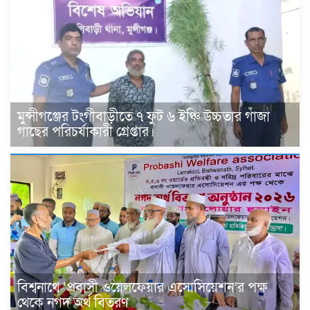
মুন্সীগঞ্জের টংগীবাড়ীতে ৭ ফুট ৬ ইঞ্চি উচ্চতার গাঁজা
গাছের পরিচর্যাকারী গ্রেপ্তার।
বিশ্বনাথে ‘প্রবাসী ওয়েলফেয়ার এসোসিয়েশন’র পক্ষ
থেকে নগদ অর্থ বিতরণ