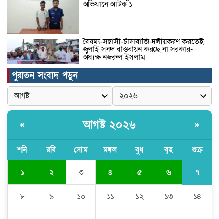
অভিযানে আটক ১
বৈষম্য-সন্ত্রাসী-চাঁদাবাজি-দলীয়করণ করতেই
জুলাই সনদ বাস্তবায়ন করছে না সরকার-
অধ্যক্ষ নজরুল ইসলাম
পুরাতন সংবাদ পড়ুন
ঠাকুরগাঁওয়ে ইজিবাইক চোরচক্রের ৩ সদস্য
গ্রেপ্তার, বিপুল পরিমাণ যন্ত্রাংশ উদ্ধার ‎
আগষ্ট ২০২৬
«
»
মুন্সীগঞ্জের টংগীবাড়ীতে ৭ ফুট ৬ ইঞ্চি উচ্চতার
গাঁজা গাছের পরিচর্যাকারী গ্রেপ্তার।
শনি
রবি
সোম
মঙ্গল
বুধ
বৃহ
শুক্র
৭
১
২
৩
৪
৫
৬
ঘণ্টার পর ঘণ্টা বিদ্যুৎহীন মৌলভীবাজার:
অতিরিক্ত বিলে দিশেহারা গ্রাহক, তীব্র ক্ষোভ
৮
৯
১০
১১
১২
১৩
১৪