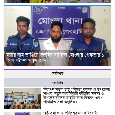
মন্ত্রীর নাম ভাঙিয়ে তদবির বাণিজ্য মোংলায় গ্রেফতার ১
সিল-স্টাম্প প্যাড জব্দ।
সর্বশেষ
জনপ্রিয়
নিরাপদ সড়ক চাই ( নিসচা) কমলগঞ্জ উপজেলা
শাখার নতুন কার্যনির্বাহী কমিটির সদস্য ও
উপদেষ্টাবৃন্দের আইডি কার্ড বিতরণ এবং
পরিচিতি সভা অনুষ্ঠিত।
পত্নীতলা থানা পুলিশের মাদকবিরোধী