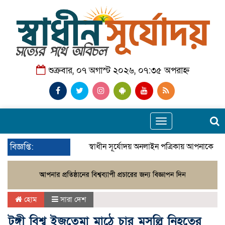
শুক্রবার, ০৭ অগাস্ট ২০২৬, ০৭:৩৫ অপরাহ্ন
Toggle
navigation
বিজ্ঞপ্তি:
স্বাধীন সূর্যোদয় অনলাইন পত্রিকায় আপনাকে স্ব
হোম
সারা দেশ
টঙ্গী বিশ্ব ইজতেমা মাঠে চার মুসল্লি নিহতের