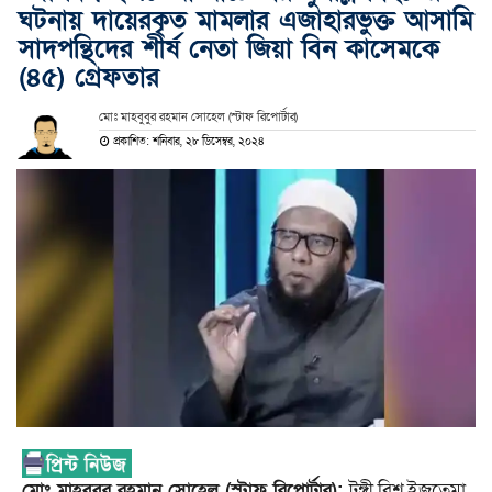
ঘটনায় দায়েরকৃত মামলার এজাহারভুক্ত আসামি
সাদপন্থিদের শীর্ষ নেতা জিয়া বিন কাসেমকে
(৪৫) গ্রেফতার
মোঃ মাহবুবুর রহমান সোহেল (স্টাফ রিপোর্টার)
প্রকাশিত: শনিবার, ২৮ ডিসেম্বর, ২০২৪
মোঃ মাহবুবুর রহমান সোহেল (স্টাফ রিপোর্টার):
টঙ্গী বিশ্ব ইজতেমা