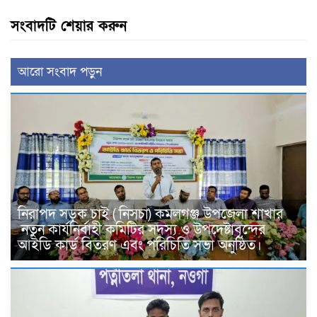
সংবাদটি শেয়ার করুন
আরো সংবাদ পড়ুন
নিরাপদ সড়ক চাই ( নিসচা) কমলগঞ্জ উপজেলা শাখার
নতুন কার্যনির্বাহী কমিটির সদস্য ও উপদেষ্টাবৃন্দের
আইডি কার্ড বিতরণ এবং পরিচিতি সভা অনুষ্ঠিত।