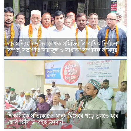
লালমনিরহাট দলিল লেখক সমিতির ত্রি-বার্ষিক নির্বাচন
সম্পন্ন, সভাপতি সিরাজুল ও সাধারণ সম্পাদক হামিদুর
শিক্ষার্থীকে সত্যিকারের মানুষ হিসেবে গড়ে তুলতে হবে
-জবি ভিসি ড. রইছ উদদীন