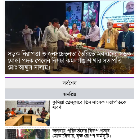
সড়ক নিরাপত্তা ও জনসচেতনতা তৈরিতে অবদানের সড়ক
যোদ্ধা পদক পেলেন নিসচা কমলগঞ্জ শাখার সভাপতি
মোঃ আব্দুস সালাম।
সর্বশেষ
জনপ্রিয়
কুমিল্লা প্রেসক্লাবে তিন সাবেক সভাপতিকে
স্মরণ
জলবায়ু পরিবর্তনের বিরূপ প্রভাব
মোকাবেলায়, বৃক্ষ রোপণ কর্মসূচি।