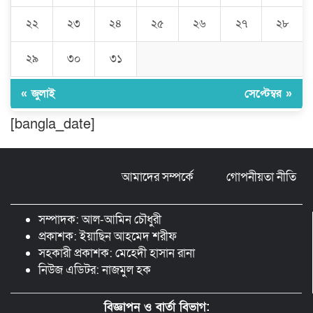
বাসের তাণ্ডব: প্রাণ হারালেন ৬ জন,
আশঙ্কাজনক অবস্থায় চিকিৎসাধীন বহু
২২
২৩
২৪
২৫
২৬
২৭
২৮
সড়ক নিরাপত্তা নিশ্চিতকরণে অবদানের জন্য
২৯
৩০
৩১
‘সড়কযোদ্ধা’ সম্মাননা পেলেন মো. আবদুস
সালাম
« জুলাই
সেপ্টেম্বর »
নিরাপদ সড়ক চাই ( নিসচা) কমলগঞ্জ উপজেলা
[bangla_date]
শাখার নতুন কার্যনির্বাহী কমিটির সদস্য ও
উপদেষ্টাবৃন্দের আইডি কার্ড বিতরণ এবং
পরিচিতি সভা অনুষ্ঠিত।
আমাদের সম্পর্কে
গোপনীয়তা নীতি
পত্নীতলা থানা পুলিশের মাদকবিরোধী
অভিযানে আটক ১
সম্পাদক: আল-আমিন চৌধুরী
প্রকাশক: ইয়াছিন আহমেদ শরীফ
সহকারী প্রকাশক: মেহেদী হাসান রানা
নিউজ এডিটর: নাজমুল হক
বিজ্ঞাপন ও বার্তা বিভাগ: