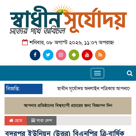
শনিবার, ০৮ অগাস্ট ২০২৬, ১১:০৭ অপরাহ্ন
Toggle
navigation
বিজ্ঞপ্তি:
স্বাধীন সূর্যোদয় অনলাইন পত্রিকায় আপনাকে স
হোম
সারা দেশ
বদরপুর ইউনিয়ন (উত্তর) বিএনপির ত্রি-বার্ষিক