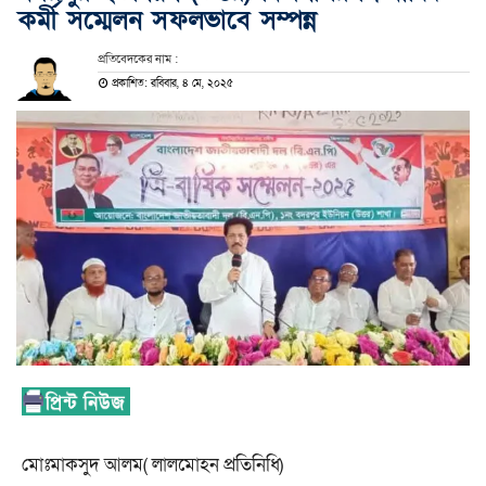
কর্মী সম্মেলন সফলভাবে সম্পন্ন
প্রতিবেদকের নাম :
প্রকাশিত: রবিবার, ৪ মে, ২০২৫
মোঃমাকসুদ আলম( লালমোহন প্রতিনিধি)