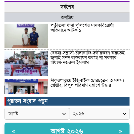
সর্বশেষ
জনপ্রিয়
পত্নীতলা থানা পুলিশের মাদকবিরোধী
অভিযানে আটক ১
বৈষম্য-সন্ত্রাসী-চাঁদাবাজি-দলীয়করণ করতেই
জুলাই সনদ বাস্তবায়ন করছে না সরকার-
অধ্যক্ষ নজরুল ইসলাম
ঠাকুরগাঁওয়ে ইজিবাইক চোরচক্রের ৩ সদস্য
গ্রেপ্তার, বিপুল পরিমাণ যন্ত্রাংশ উদ্ধার ‎
পুরাতন সংবাদ পড়ুন
মুন্সীগঞ্জের টংগীবাড়ীতে ৭ ফুট ৬ ইঞ্চি উচ্চতার
গাঁজা গাছের পরিচর্যাকারী গ্রেপ্তার।
আগষ্ট ২০২৬
«
»