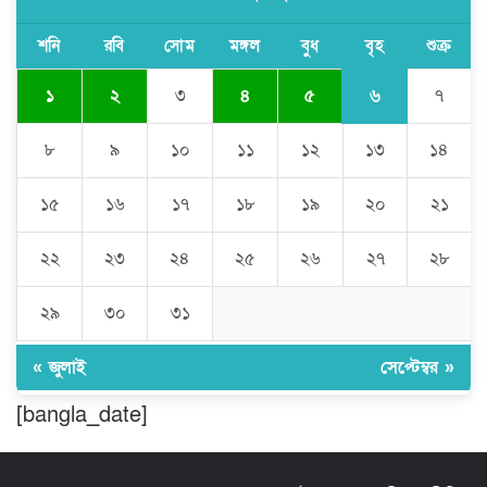
ঘণ্টার পর ঘণ্টা বিদ্যুৎহীন মৌলভীবাজার:
অতিরিক্ত বিলে দিশেহারা গ্রাহক, তীব্র ক্ষোভ
শনি
রবি
সোম
মঙ্গল
বুধ
বৃহ
শুক্র
৬
১
২
৩
৪
৫
৭
বিশ্বনাথে ‘প্রবাসী ওয়েলফেয়ার
এসোসিয়েশন’র পক্ষ থেকে নগদ অর্থ বিতরণ
৮
৯
১০
১১
১২
১৩
১৪
১৫
১৬
১৭
১৮
১৯
২০
২১
মন্ত্রীর নাম ভাঙিয়ে তদবির বাণিজ্য মোংলায়
গ্রেফতার ১ সিল-স্টাম্প প্যাড জব্দ।
২২
২৩
২৪
২৫
২৬
২৭
২৮
২৯
৩০
৩১
ঠাকুরগাঁওয়ে ২২০ পিস ইয়াবা, ৯ বোতল
ফেন্সিডিল ও ৩২ হাজার টাকা উদ্ধার, আটক ১
« জুলাই
সেপ্টেম্বর »
[bangla_date]
মুন্সীগঞ্জ লৌহজংয়ে শিক্ষার্থীদের নিয়ে
মাদকবিরোধী ক্যাম্পেইন