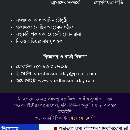
আমাদের সম্পর্কে
গোপনীয়তা নীতি
ছড়া ও কবিতায় অনন্য অবদান: ‘নওয়াব
ফয়জুন্নেসা চৌধুরানী স্বর্ণপদক’ পেলেন কবি
সম্পাদক: আল-আমিন চৌধুরী
এম. আব্দুল কাইয়ুম
প্রকাশক: ইয়াছিন আহমেদ শরীফ
সহকারী প্রকাশক: মেহেদী হাসান রানা
নিউজ এডিটর: নাজমুল হক
বিজ্ঞাপন ও বার্তা বিভাগ:
মোবাইল: ০১৮৮৩-৩০৬০৪৮
ই-মেইল: shadhinsurjodoy@gmail.com
ওয়েবসাইট: www.shadhinsurjodoy.com
© ২০২৪-২০২৫ সর্বস্বত্ব সংরক্ষিত | স্বাধীন সূর্যোদয় | এই
ওয়েবসাইটের কোনো লেখা, ছবি, ভিডিও অনুমতি ছাড়া ব্যবহার
বেআইনি।
ওয়েবসাইট ডিজাইন:
ইয়োলো হোস্ট
পত্নীতলা থানা পুলিশের মাদকবিরোধী অভিযা
শিরোনাম: