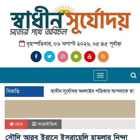
বৃহস্পতিবার, ০৬ অগাস্ট ২০২৬, ০৫:৪৫ পূর্বাহ্ন
Toggle
navigation
বিজ্ঞপ্তি:
স্বাধীন সূর্যোদয় অনলাইন পত্রিকায় আপনাকে স্বাগত
হোম
আন্তর্জাতিক
সৌদি আরব ইরানে ইসরায়েলি হামলার নিন্দা