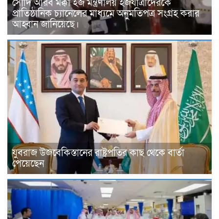
সৌদি আরব মক্কা হজ মন্ত্রণালয় হজযাত্রীদেরকে
প্রাতিষ্ঠানিক চ্যানেলের মাধ্যমে অনুমতিপত্র সংগ্রহ করার
আহ্বান জানিয়েছে।
যুবরাজ উজবেকিস্তানের রাষ্ট্রপতির কাছ থেকে বার্তা
পেয়েছেন