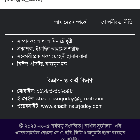
তুলতে হবে -জবি ভিসি ড. রইছ উদদীন
আমাদের সম্পর্কে
গোপনীয়তা নীতি
সড়ক নিরাপত্তা ও জনসচেতনতা তৈরিতে
অবদানের সড়ক যোদ্ধা পদক পেলেন নিসচা
কমলগঞ্জ শাখার সভাপতি মোঃ আব্দুস সালাম।
সম্পাদক: আল-আমিন চৌধুরী
প্রকাশক: ইয়াছিন আহমেদ শরীফ
সহকারী প্রকাশক: মেহেদী হাসান রানা
নিউজ এডিটর: নাজমুল হক
বিজ্ঞাপন ও বার্তা বিভাগ:
মোবাইল: ০১৮৮৩-৩০৬০৪৮
ই-মেইল: shadhinsurjodoy@gmail.com
ওয়েবসাইট: www.shadhinsurjodoy.com
© ২০২৪-২০২৫ সর্বস্বত্ব সংরক্ষিত | স্বাধীন সূর্যোদয় | এই
ওয়েবসাইটের কোনো লেখা, ছবি, ভিডিও অনুমতি ছাড়া ব্যবহার
বেআইনি।