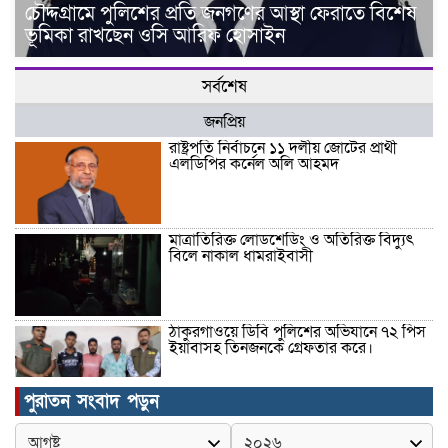
চৌদ্দগ্রামে পুলিশের প্রতি জনগণের আস্থা ফেরাতে বিশেষ
ভূমিকা রাখছেন ওসি আরিফ হোসাইন
সর্বশেষ
জনপ্রিয়
রাষ্ট্রপতি নির্বাচনে ১১ দলীয় জোটের প্রার্থী
এলডিপির কর্নেল অলি আহমদ
মাত্রাতিরিক্ত লোডশেডিং ও অতিরিক্ত বিদ্যুৎ
বিলে নাকাল ধামরাইবাসী
ঠাকুরগাঁওয়ে ডিবি পুলিশের অভিযানে ৭২ পিস
ইয়াবাসহ তিনজনকে গ্রেফতার করে।
পুরাতন সংবাদ পড়ুন
উদ্বোধন হলো রানীশংকৈল উপজেলা মডেল
মসজিদ।