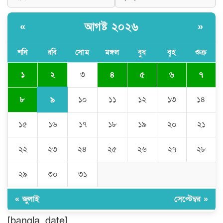
আগষ্ট ২০২৬
«
»
কুমিল্লা প্রেসক্লাবে তিন সাবেক সভাপতিকে
স্মরণ
শনি
রবি
সোম
মঙ্গল
বুধ
বৃহ
শুক্র
২
১
৩
৪
৫
৬
৭
জলবায়ু পরিবর্তনের বিরূপ প্রভাব
মোকাবেলায়, বৃক্ষ রোপণ কর্মসূচি।
৯
৮
১০
১১
১২
১৩
১৪
১৫
১৬
১৭
১৮
১৯
২০
২১
চৌদ্দগ্রামে পুলিশের প্রতি জনগণের আস্থা
ফেরাতে বিশেষ ভূমিকা রাখছেন ওসি আরিফ
হোসাইন
২২
২৩
২৪
২৫
২৬
২৭
২৮
লালমনিরহাট দলিল লেখক সমিতির ত্রি-বার্ষিক
২৯
৩০
৩১
নির্বাচন সম্পন্ন, সভাপতি সিরাজুল ও সাধারণ
সম্পাদক হামিদুর
« জুলাই
সেপ্টেম্বর »
শিক্ষার্থীকে সত্যিকারের মানুষ হিসেবে গড়ে
[bangla_date]