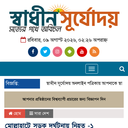
রবিবার, ০৯ অগাস্ট ২০২৬, ০২:২৬ অপরাহ্ন
Toggle
navigation
বিজ্ঞপ্তি:
স্বাধীন সূর্যোদয় অনলাইন পত্রিকায় আপনাকে স্বাগ
হোম
সারা দেশ
মোল্লাহাটে সড়ক দুর্ঘটনায় নিহত -১