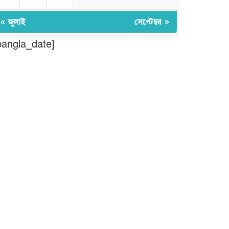
তৈরিতে অবদানের সড়ক যোদ্ধা পদক
পেলেন নিসচা কমলগঞ্জ শাখার সভাপতি
মোঃ আব্দুস সালাম।
« জুলাই
সেপ্টেম্বর »
বগুড়ায় দিনমজুরের বাজারে শাহ্ ফতেহ
bangla_date]
আলী বাসের তাণ্ডব: প্রাণ হারালেন ৬
জন, আশঙ্কাজনক অবস্থায় চিকিৎসাধীন
বহু