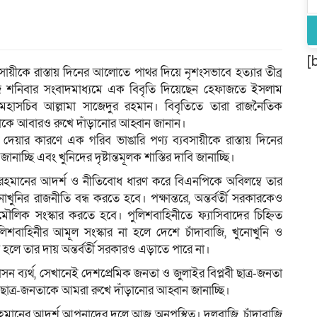
[
বসায়ীকে রাস্তায় দিনের আলোতে পাথর দিয়ে নৃশংসভাবে হত্যার তীব্র
য়ে আজ শনিবার সংবাদমাধ্যমে এক বিবৃতি দিয়েছেন হেফাজতে ইসলাম
ও মহাসচিব আল্লামা সাজেদুর রহমান। বিবৃতিতে তারা রাজনৈতিক
র-জনতাকে আবারও রুখে দাঁড়ানোর আহ্বান জানান।
া দেয়ার কারণে এক গরিব ভাঙারি পণ্য ব্যবসায়ীকে রাস্তায় দিনের
াচ্ছি এবং খুনিদের দৃষ্টান্তমূলক শাস্তির দাবি জানাচ্ছি।
র রহমানের আদর্শ ও নীতিবোধ ধারণ করে বিএনপিকে অবিলম্বে তার
খুনির রাজনীতি বন্ধ করতে হবে। পক্ষান্তরে, অন্তর্বর্তী সরকারকেও
ত মৌলিক সংস্কার করতে হবে। পুলিশবাহিনীতে ফ্যাসিবাদের চিহ্নিত
শবাহিনীর আমূল সংস্কার না হলে দেশে চাঁদাবাজি, খুনোখুনি ও
ি হলে তার দায় অন্তর্বর্তী সরকারও এড়াতে পারে না।
 ব্যর্থ, সেখানেই দেশপ্রেমিক জনতা ও জুলাইর বিপ্লবী ছাত্র-জনতা
র ছাত্র-জনতাকে আমরা রুখে দাঁড়ানোর আহ্বান জানাচ্ছি।
 রহমানের আদর্শ আপনাদের দলে আজ অনুপস্থিত। দলবাজি, চাঁদাবাজি