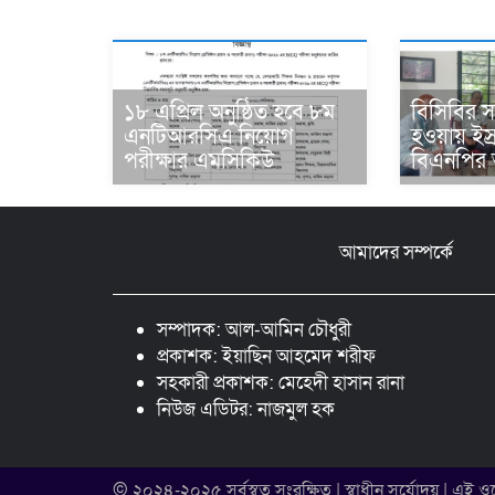
১৮ এপ্রিল অনুষ্ঠিত হবে ৮ম
বিসিবির সদ
এনটিআরসিএ নিয়োগ
হওয়ায় ইস
পরীক্ষার এমসিকিউ
বিএনপির 
আমাদের সম্পর্কে
সম্পাদক: আল-আমিন চৌধুরী
প্রকাশক: ইয়াছিন আহমেদ শরীফ
সহকারী প্রকাশক: মেহেদী হাসান রানা
নিউজ এডিটর: নাজমুল হক
© ২০২৪-২০২৫ সর্বস্বত্ব সংরক্ষিত | স্বাধীন সূর্যোদয় | এই