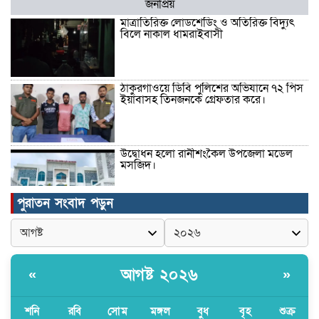
জনপ্রিয়
মাত্রাতিরিক্ত লোডশেডিং ও অতিরিক্ত বিদ্যুৎ
বিলে নাকাল ধামরাইবাসী
ঠাকুরগাঁওয়ে ডিবি পুলিশের অভিযানে ৭২ পিস
ইয়াবাসহ তিনজনকে গ্রেফতার করে।
উদ্বোধন হলো রানীশংকৈল উপজেলা মডেল
মসজিদ।
পুরাতন সংবাদ পড়ুন
কুমিল্লা প্রেসক্লাবে তিন সাবেক সভাপতিকে
স্মরণ
আগষ্ট ২০২৬
«
»
জলবায়ু পরিবর্তনের বিরূপ প্রভাব
মোকাবেলায়, বৃক্ষ রোপণ কর্মসূচি।
শনি
রবি
সোম
মঙ্গল
বুধ
বৃহ
শুক্র