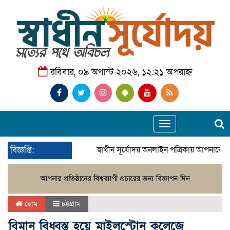
রবিবার, ০৯ অগাস্ট ২০২৬, ১২:২১ অপরাহ্ন
Toggle
navigation
বিজ্ঞপ্তি:
স্বাধীন সূর্যোদয় অনলাইন পত্রিকায় আপনাকে স্
হোম
চট্টগ্রাম
বিমান বিধ্বস্ত হয়ে মাইলস্টোন কলেজে