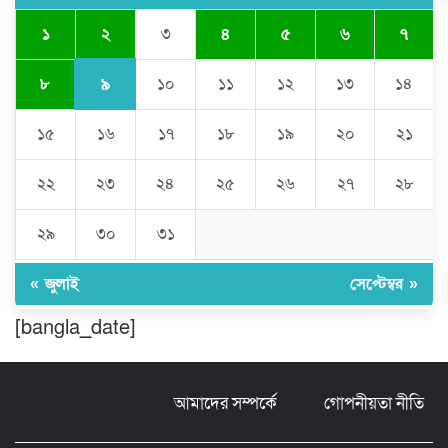
২
১
৩
৪
৫
৬
৭
চৌদ্দগ্রামে পুলিশের প্রতি জনগণের আস্থা
ফেরাতে বিশেষ ভূমিকা রাখছেন ওসি আরিফ
হোসাইন
৯
৮
১০
১১
১২
১৩
১৪
১৫
১৬
১৭
১৮
১৯
২০
২১
লালমনিরহাট দলিল লেখক সমিতির ত্রি-বার্ষিক
নির্বাচন সম্পন্ন, সভাপতি সিরাজুল ও সাধারণ
সম্পাদক হামিদুর
২২
২৩
২৪
২৫
২৬
২৭
২৮
শিক্ষার্থীকে সত্যিকারের মানুষ হিসেবে গড়ে
২৯
৩০
৩১
তুলতে হবে -জবি ভিসি ড. রইছ উদদীন
« জুলাই
সেপ্টেম্বর »
সড়ক নিরাপত্তা ও জনসচেতনতা তৈরিতে
[bangla_date]
অবদানের সড়ক যোদ্ধা পদক পেলেন নিসচা
কমলগঞ্জ শাখার সভাপতি মোঃ আব্দুস সালাম।
আমাদের সম্পর্কে
গোপনীয়তা নীতি
বগুড়ায় দিনমজুরের বাজারে শাহ্ ফতেহ আলী
বাসের তাণ্ডব: প্রাণ হারালেন ৬ জন,
আশঙ্কাজনক অবস্থায় চিকিৎসাধীন বহু