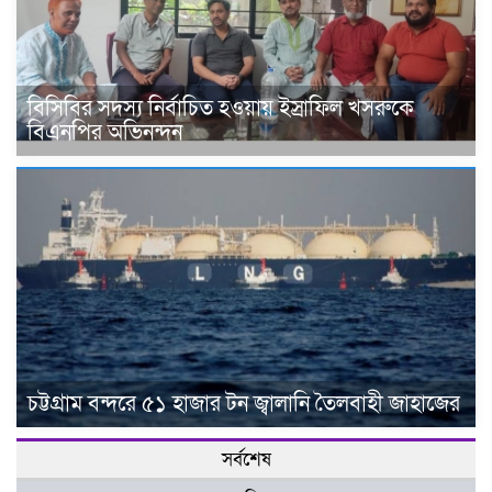
বিসিবির সদস্য নির্বাচিত হওয়ায় ইস্রাফিল খসরুকে
বিএনপির অভিনন্দন
চট্টগ্রাম বন্দরে ৫১ হাজার টন জ্বালানি তৈলবাহী জাহাজের
সর্বশেষ