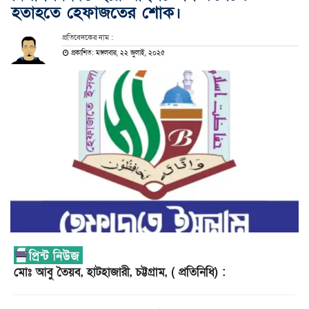
হতাহতে হেফাজতের শোক।
প্রতিবেদকের নাম :
প্রকাশিত: মঙ্গলবার, ২২ জুলাই, ২০২৫
মোঃ আবু তৈয়ব, হাটহাজারী, চট্টগ্রাম, ( প্রতিনিধি) :