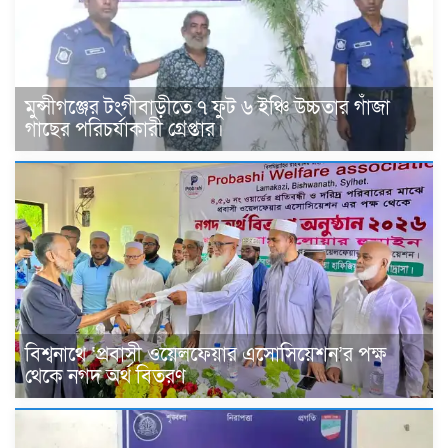
মুন্সীগঞ্জের টংগীবাড়ীতে ৭ ফুট ৬ ইঞ্চি উচ্চতার গাঁজা
গাছের পরিচর্যাকারী গ্রেপ্তার।
বিশ্বনাথে ‘প্রবাসী ওয়েলফেয়ার এসোসিয়েশন’র পক্ষ
থেকে নগদ অর্থ বিতরণ