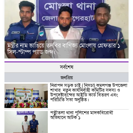
মন্ত্রীর নাম ভাঙিয়ে তদবির বাণিজ্য মোংলায় গ্রেফতার ১
সিল-স্টাম্প প্যাড জব্দ।
সর্বশেষ
জনপ্রিয়
নিরাপদ সড়ক চাই ( নিসচা) কমলগঞ্জ উপজেলা
শাখার নতুন কার্যনির্বাহী কমিটির সদস্য ও
উপদেষ্টাবৃন্দের আইডি কার্ড বিতরণ এবং
পরিচিতি সভা অনুষ্ঠিত।
পত্নীতলা থানা পুলিশের মাদকবিরোধী
অভিযানে আটক ১