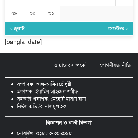
২৯
৩০
৩১
মন্ত্রীর নাম ভাঙিয়ে তদবির বাণিজ্য মোংলায়
গ্রেফতার ১ সিল-স্টাম্প প্যাড জব্দ।
« জুলাই
সেপ্টেম্বর »
[bangla_date]
ঠাকুরগাঁওয়ে ২২০ পিস ইয়াবা, ৯ বোতল
ফেন্সিডিল ও ৩২ হাজার টাকা উদ্ধার, আটক ১
আমাদের সম্পর্কে
গোপনীয়তা নীতি
মুন্সীগঞ্জ লৌহজংয়ে শিক্ষার্থীদের নিয়ে
মাদকবিরোধী ক্যাম্পেইন
সম্পাদক: আল-আমিন চৌধুরী
প্রকাশক: ইয়াছিন আহমেদ শরীফ
সহকারী প্রকাশক: মেহেদী হাসান রানা
নিউজ এডিটর: নাজমুল হক
বিজ্ঞাপন ও বার্তা বিভাগ:
মোবাইল: ০১৮৮৩-৩০৬০৪৮