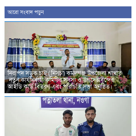
আরো সংবাদ পড়ুন
নিরাপদ সড়ক চাই ( নিসচা) কমলগঞ্জ উপজেলা শাখার
নতুন কার্যনির্বাহী কমিটির সদস্য ও উপদেষ্টাবৃন্দের
আইডি কার্ড বিতরণ এবং পরিচিতি সভা অনুষ্ঠিত।