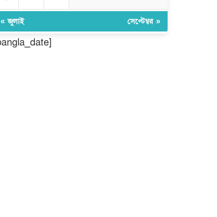
মুন্সীগঞ্জ লৌহজংয়ে শিক্ষার্থীদের নিয়ে
মাদকবিরোধী ক্যাম্পেইন
« জুলাই
সেপ্টেম্বর »
bangla_date]
ছড়া ও কবিতায় অনন্য অবদান: ‘নওয়াব
ফয়জুন্নেসা চৌধুরানী স্বর্ণপদক’ পেলেন
কবি এম. আব্দুল কাইয়ুম