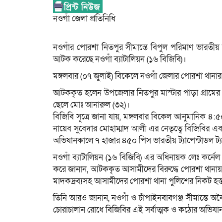
নওগাঁ জেলা প্রতিনিধি
নওগাঁর পোরশা নিতপুর সীমান্তে বিপুল পরিমাণ ভারতীয় ন
আটক করেছে নওগাঁ ব্যাটালিয়ন (১৬ বিজিবি)।
মঙ্গলবার (০৭ জুলাই) বিকেলে নওগাঁ জেলার পোরশা থানা
​আটককৃত হলেন উপজেলার নিতপুর মাস্টার পাড়া গ্রামে
ছেলে মোঃ আনারুল (৩২)।
​বিজিবি সূত্রে জানা যায়, মঙ্গলবার বিকেল আনুমানিক ৪
নায়েব সুবেদার মোহাম্মাদ আলী এর নেতৃত্বে বিজিবি
অভিযানকালে ৭ হাজার ৪৫০ পিস ভারতীয় ট্যাপেন্টাডল 
​নওগাঁ ব্যাটালিয়ন (১৬ বিজিবি) এর অধিনায়ক লেঃ কর্নে
করে জানান, আটককৃত আসামীদের বিরুদ্ধে পোরশা থানায় মাদক
মাদকদ্রব্যসহ আসামীদের পোরশা থানা পুলিশের নিকট হস্তান্ত
​তিনি আরও জানান, নওগাঁ ও চাঁপাইনবাবগঞ্জ সীমান্তে 
চোরাচালান রোধে বিজিবির এই সর্বাত্মক ও কঠোর অভিযা