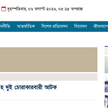
বৃহস্পতিবার, ০৬ অগাস্ট ২০২৬, ০৫:২৫ অপরাহ্ন
র্থনীতি
আন্তর্জাতিক
বিশেষ প্রতিবেদন
বিনোদন
জীবনযা
েটসহ দুই চোরাকারবারী আটক