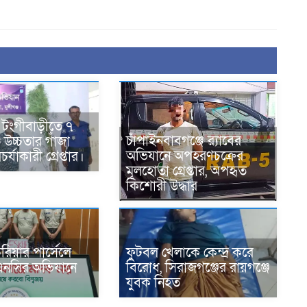
ের টংগীবাড়ীতে ৭
চাঁপাইনবাবগঞ্জে র‍্যাবের
ি উচ্চতার গাঁজা
অভিযানে অপহরণচক্রের
্যাকারী গ্রেপ্তার।
মূলহোতা গ্রেপ্তার, অপহৃত
কিশোরী উদ্ধার
ুরিয়ার পার্সেলে
ফুটবল খেলাকে কেন্দ্র করে
এনসির অভিযানে
বিরোধ, সিরাজগঞ্জের রায়গঞ্জে
যুবক নিহত