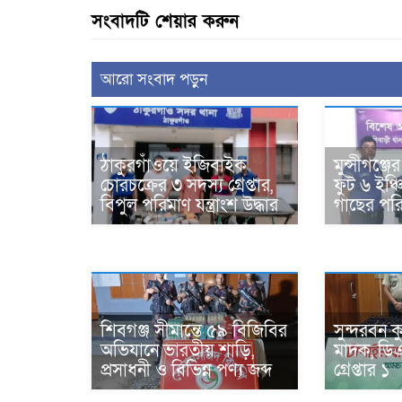
সংবাদটি শেয়ার করুন
আরো সংবাদ পড়ুন
ঠাকুরগাঁওয়ে ইজিবাইক
মুন্সীগঞ্জ
চোরচক্রের ৩ সদস্য গ্রেপ্তার,
ফুট ৬ ইঞ্চ
বিপুল পরিমাণ যন্ত্রাংশ উদ্ধার ‎
গাছের পরিচর
শিবগঞ্জ সীমান্তে ৫৯ বিজিবির
সুন্দরবন ক
অভিযানে ভারতীয় শাড়ি,
মাদক, ডি
প্রসাধনী ও বিভিন্ন পণ্য জব্দ
গ্রেপ্তার ১