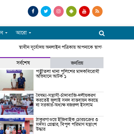
পন
আরো
স্বাধীন সূর্যোদয় অনলাইন পত্রিকায় আপনাকে স্বাগতম। সারাদেশে জে
সর্বশেষ
জনপ্রিয়
পত্নীতলা থানা পুলিশের মাদকবিরোধী
অভিযানে আটক ১
বৈষম্য-সন্ত্রাসী-চাঁদাবাজি-দলীয়করণ
করতেই জুলাই সনদ বাস্তবায়ন করছে
না সরকার-অধ্যক্ষ নজরুল ইসলাম
ঠাকুরগাঁওয়ে ইজিবাইক চোরচক্রের ৩
সদস্য গ্রেপ্তার, বিপুল পরিমাণ যন্ত্রাংশ
উদ্ধার ‎