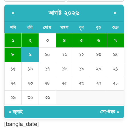
আগষ্ট ২০২৬
«
»
জলবায়ু পরিবর্তনের বিরূপ প্রভাব
মোকাবেলায়, বৃক্ষ রোপণ কর্মসূচি।
শনি
রবি
সোম
মঙ্গল
বুধ
বৃহ
শুক্র
২
১
৩
৪
৫
৬
৭
চৌদ্দগ্রামে পুলিশের প্রতি জনগণের আস্থা
ফেরাতে বিশেষ ভূমিকা রাখছেন ওসি আরিফ
হোসাইন
৯
৮
১০
১১
১২
১৩
১৪
১৫
১৬
১৭
১৮
১৯
২০
২১
লালমনিরহাট দলিল লেখক সমিতির ত্রি-বার্ষিক
নির্বাচন সম্পন্ন, সভাপতি সিরাজুল ও সাধারণ
সম্পাদক হামিদুর
২২
২৩
২৪
২৫
২৬
২৭
২৮
শিক্ষার্থীকে সত্যিকারের মানুষ হিসেবে গড়ে
২৯
৩০
৩১
তুলতে হবে -জবি ভিসি ড. রইছ উদদীন
« জুলাই
সেপ্টেম্বর »
সড়ক নিরাপত্তা ও জনসচেতনতা তৈরিতে
[bangla_date]
অবদানের সড়ক যোদ্ধা পদক পেলেন নিসচা