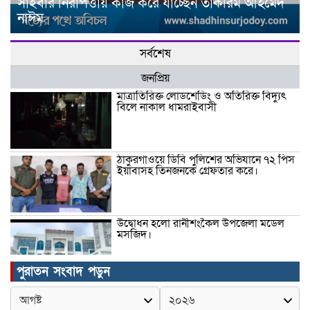
সাইবার নিরাপত্তায় কাজ করে যাচ্ছেন তাকরিম আহমেদ
নাঈম
সর্বশেষ
জনপ্রিয়
মাত্রাতিরিক্ত লোডশেডিং ও অতিরিক্ত বিদ্যুৎ
বিলে নাকাল ধামরাইবাসী
ঠাকুরগাঁওয়ে ডিবি পুলিশের অভিযানে ৭২ পিস
ইয়াবাসহ তিনজনকে গ্রেফতার করে।
উদ্বোধন হলো রানীশংকৈল উপজেলা মডেল
মসজিদ।
পুরাতন সংবাদ পড়ুন
কুমিল্লা প্রেসক্লাবে তিন সাবেক সভাপতিকে
স্মরণ