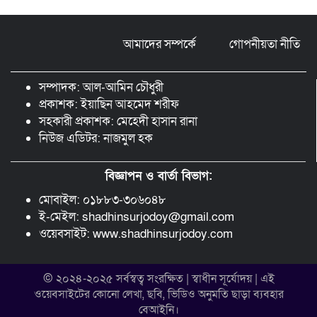
কমলগঞ্জ শাখার সভাপতি মোঃ আব্দুস সালাম।
আমাদের সম্পর্কে
গোপনীয়তা নীতি
বগুড়ায় দিনমজুরের বাজারে শাহ্ ফতেহ আলী
বাসের তাণ্ডব: প্রাণ হারালেন ৬ জন,
আশঙ্কাজনক অবস্থায় চিকিৎসাধীন বহু
সম্পাদক: আল-আমিন চৌধুরী
প্রকাশক: ইয়াছিন আহমেদ শরীফ
সহকারী প্রকাশক: মেহেদী হাসান রানা
নিউজ এডিটর: নাজমুল হক
বিজ্ঞাপন ও বার্তা বিভাগ:
মোবাইল: ০১৮৮৩-৩০৬০৪৮
ই-মেইল: shadhinsurjodoy@gmail.com
ওয়েবসাইট: www.shadhinsurjodoy.com
© ২০২৪-২০২৫ সর্বস্বত্ব সংরক্ষিত | স্বাধীন সূর্যোদয় | এই
ওয়েবসাইটের কোনো লেখা, ছবি, ভিডিও অনুমতি ছাড়া ব্যবহার
বেআইনি।