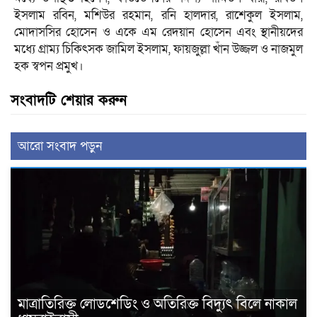
ইসলাম রবিন, মশিউর রহমান, রনি হালদার, রাশেকুল ইসলাম,
মোদাসসির হোসেন ও একে এম রেদয়ান হোসেন এবং স্থানীয়দের
মধ্যে গ্রাম্য চিকিৎসক জামিল ইসলাম, ফায়জুল্লা খাঁন উজ্জল ও নাজমুল
হক স্বপন প্রমুখ।
সংবাদটি শেয়ার করুন
আরো সংবাদ পড়ুন
মাত্রাতিরিক্ত লোডশেডিং ও অতিরিক্ত বিদ্যুৎ বিলে নাকাল