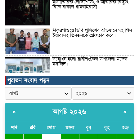
মাত্রাতিরিক্ত লোডশেডিং ও অতিরিক্ত বিদ্যুৎ
বিলে নাকাল ধামরাইবাসী
ঠাকুরগাঁওয়ে ডিবি পুলিশের অভিযানে ৭২ পিস
ইয়াবাসহ তিনজনকে গ্রেফতার করে।
উদ্বোধন হলো রানীশংকৈল উপজেলা মডেল
মসজিদ।
পুরাতন সংবাদ পড়ুন
কুমিল্লা প্রেসক্লাবে তিন সাবেক সভাপতিকে
স্মরণ
আগষ্ট ২০২৬
«
»
জলবায়ু পরিবর্তনের বিরূপ প্রভাব
মোকাবেলায়, বৃক্ষ রোপণ কর্মসূচি।
শনি
রবি
সোম
মঙ্গল
বুধ
বৃহ
শুক্র