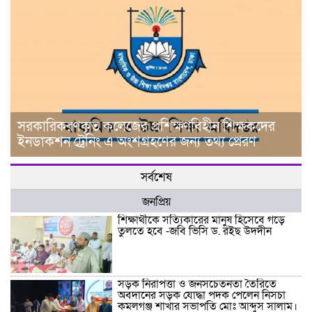
সরকারিকরণকৃত কলেজের প্রশিক্ষণবিহীন শিক্ষকদের
ইনডাকশন ট্রেনিং এ অংশগ্রহণের জন্য তথ্য প্রেরণ
সর্বশেষ
জনপ্রিয়
শিক্ষার্থীকে সত্যিকারের মানুষ হিসেবে গড়ে
তুলতে হবে -জবি ভিসি ড. রইছ উদদীন
সড়ক নিরাপত্তা ও জনসচেতনতা তৈরিতে
অবদানের সড়ক যোদ্ধা পদক পেলেন নিসচা
কমলগঞ্জ শাখার সভাপতি মোঃ আব্দুস সালাম।