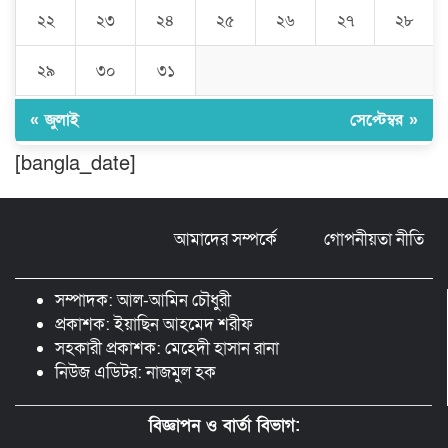
অধ্যক্ষ নজরুল ইসলাম
২২
২৩
২৪
২৫
২৬
২৭
২৮
ঠাকুরগাঁওয়ে ইজিবাইক চোরচক্রের ৩ সদস্য
২৯
৩০
৩১
গ্রেপ্তার, বিপুল পরিমাণ যন্ত্রাংশ উদ্ধার ‎
« জুলাই
সেপ্টেম্বর »
মুন্সীগঞ্জের টংগীবাড়ীতে ৭ ফুট ৬ ইঞ্চি উচ্চতার
[bangla_date]
গাঁজা গাছের পরিচর্যাকারী গ্রেপ্তার।
আমাদের সম্পর্কে
গোপনীয়তা নীতি
ঘণ্টার পর ঘণ্টা বিদ্যুৎহীন মৌলভীবাজার:
অতিরিক্ত বিলে দিশেহারা গ্রাহক, তীব্র ক্ষোভ
সম্পাদক: আল-আমিন চৌধুরী
প্রকাশক: ইয়াছিন আহমেদ শরীফ
সহকারী প্রকাশক: মেহেদী হাসান রানা
নিউজ এডিটর: নাজমুল হক
বিজ্ঞাপন ও বার্তা বিভাগ: