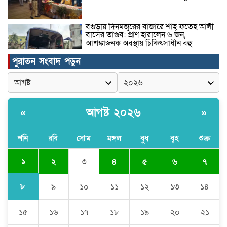
বগুড়ায় দিনমজুরের বাজারে শাহ্ ফতেহ আলী
বাসের তাণ্ডব: প্রাণ হারালেন ৬ জন,
আশঙ্কাজনক অবস্থায় চিকিৎসাধীন বহু
পুরাতন সংবাদ পড়ুন
সড়ক নিরাপত্তা নিশ্চিতকরণে অবদানের জন্য
‘সড়কযোদ্ধা’ সম্মাননা পেলেন মো. আবদুস
সালাম
আগষ্ট ২০২৬
«
»
নিরাপদ সড়ক চাই ( নিসচা) কমলগঞ্জ উপজেলা
শাখার নতুন কার্যনির্বাহী কমিটির সদস্য ও
উপদেষ্টাবৃন্দের আইডি কার্ড বিতরণ এবং
শনি
রবি
সোম
মঙ্গল
বুধ
বৃহ
শুক্র
পরিচিতি সভা অনুষ্ঠিত।
১
২
৩
৪
৫
৬
৭
পত্নীতলা থানা পুলিশের মাদকবিরোধী
অভিযানে আটক ১
৮
৯
১০
১১
১২
১৩
১৪
১৫
১৬
১৭
১৮
১৯
২০
২১
বৈষম্য-সন্ত্রাসী-চাঁদাবাজি-দলীয়করণ করতেই
জুলাই সনদ বাস্তবায়ন করছে না সরকার-