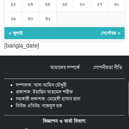
২২
২৩
২৪
২৫
২৬
২৭
২৮
ঘণ্টার পর ঘণ্টা বিদ্যুৎহীন মৌলভীবাজার:
২৯
৩০
৩১
অতিরিক্ত বিলে দিশেহারা গ্রাহক, তীব্র ক্ষোভ
« জুলাই
সেপ্টেম্বর »
[bangla_date]
বিশ্বনাথে ‘প্রবাসী ওয়েলফেয়ার
এসোসিয়েশন’র পক্ষ থেকে নগদ অর্থ বিতরণ
আমাদের সম্পর্কে
গোপনীয়তা নীতি
মন্ত্রীর নাম ভাঙিয়ে তদবির বাণিজ্য মোংলায়
গ্রেফতার ১ সিল-স্টাম্প প্যাড জব্দ।
সম্পাদক: আল-আমিন চৌধুরী
প্রকাশক: ইয়াছিন আহমেদ শরীফ
সহকারী প্রকাশক: মেহেদী হাসান রানা
নিউজ এডিটর: নাজমুল হক
বিজ্ঞাপন ও বার্তা বিভাগ: