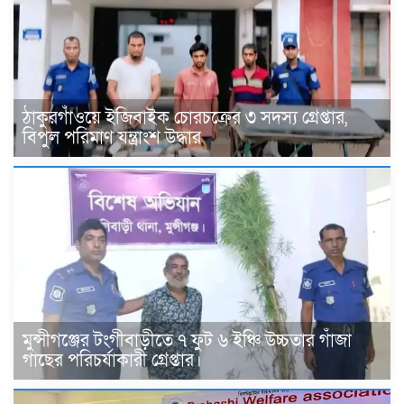
ঠাকুরগাঁওয়ে ইজিবাইক চোরচক্রের ৩ সদস্য গ্রেপ্তার,
বিপুল পরিমাণ যন্ত্রাংশ উদ্ধার ‎
মুন্সীগঞ্জের টংগীবাড়ীতে ৭ ফুট ৬ ইঞ্চি উচ্চতার গাঁজা
গাছের পরিচর্যাকারী গ্রেপ্তার।