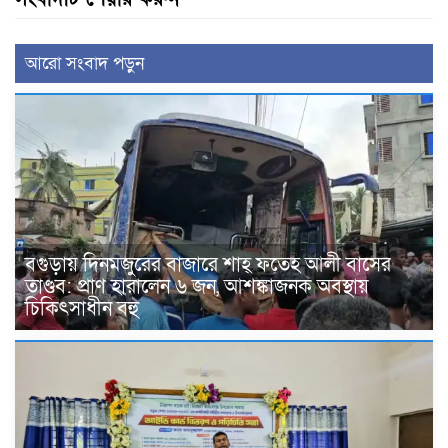
আরো সংবাদ পড়ুন
বগুড়ায় দিনমজুরের বাজারে শাহ্ ফতেহ আলী বাসের
তাণ্ডব: প্রাণ হারালেন ৬ জন, আশঙ্কাজনক অবস্থায়
চিকিৎসাধীন বহু