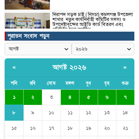
নিরাপদ সড়ক চাই ( নিসচা) কমলগঞ্জ উপজেলা
শাখার নতুন কার্যনির্বাহী কমিটির সদস্য ও
উপদেষ্টাবৃন্দের আইডি কার্ড বিতরণ এবং
পরিচিতি সভা অনুষ্ঠিত।
পুরাতন সংবাদ পড়ুন
পত্নীতলা থানা পুলিশের মাদকবিরোধী
অভিযানে আটক ১
আগষ্ট ২০২৬
«
»
বৈষম্য-সন্ত্রাসী-চাঁদাবাজি-দলীয়করণ করতেই
জুলাই সনদ বাস্তবায়ন করছে না সরকার-
অধ্যক্ষ নজরুল ইসলাম
শনি
রবি
সোম
মঙ্গল
বুধ
বৃহ
শুক্র
১
২
৩
৪
৫
৬
৭
ঠাকুরগাঁওয়ে ইজিবাইক চোরচক্রের ৩ সদস্য
গ্রেপ্তার, বিপুল পরিমাণ যন্ত্রাংশ উদ্ধার ‎
৮
৯
১০
১১
১২
১৩
১৪
১৫
১৬
১৭
১৮
১৯
২০
২১
মুন্সীগঞ্জের টংগীবাড়ীতে ৭ ফুট ৬ ইঞ্চি উচ্চতার
গাঁজা গাছের পরিচর্যাকারী গ্রেপ্তার।