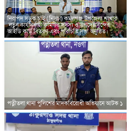
নিরাপদ সড়ক চাই ( নিসচা) কমলগঞ্জ উপজেলা শাখার
নতুন কার্যনির্বাহী কমিটির সদস্য ও উপদেষ্টাবৃন্দের
আইডি কার্ড বিতরণ এবং পরিচিতি সভা অনুষ্ঠিত।
পত্নীতলা থানা পুলিশের মাদকবিরোধী অভিযানে আটক ১