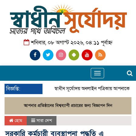
শনিবার, ০৮ অগাস্ট ২০২৬, ০৪:১১ পূর্বাহ্ন
Toggle
navigation
বিজ্ঞপ্তি:
স্বাধীন সূর্যোদয় অনলাইন পত্রিকায় আপনাকে স্
হোম
সারা দেশ
সরকারি কর্মচারী ব্যবস্থাপনা পদ্ধতি এ