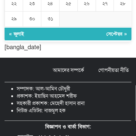
এসোসিয়েশন’র পক্ষ থেকে নগদ অর্থ বিতরণ
২২
২৩
২৪
২৫
২৬
২৭
২৮
২৯
৩০
৩১
মন্ত্রীর নাম ভাঙিয়ে তদবির বাণিজ্য মোংলায়
গ্রেফতার ১ সিল-স্টাম্প প্যাড জব্দ।
« জুলাই
সেপ্টেম্বর »
[bangla_date]
ঠাকুরগাঁওয়ে ২২০ পিস ইয়াবা, ৯ বোতল
ফেন্সিডিল ও ৩২ হাজার টাকা উদ্ধার, আটক ১
আমাদের সম্পর্কে
গোপনীয়তা নীতি
মুন্সীগঞ্জ লৌহজংয়ে শিক্ষার্থীদের নিয়ে
মাদকবিরোধী ক্যাম্পেইন
সম্পাদক: আল-আমিন চৌধুরী
প্রকাশক: ইয়াছিন আহমেদ শরীফ
সহকারী প্রকাশক: মেহেদী হাসান রানা
নিউজ এডিটর: নাজমুল হক
বিজ্ঞাপন ও বার্তা বিভাগ: