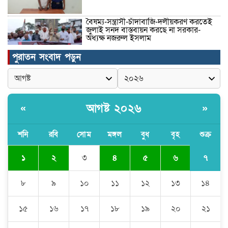
বৈষম্য-সন্ত্রাসী-চাঁদাবাজি-দলীয়করণ করতেই
জুলাই সনদ বাস্তবায়ন করছে না সরকার-
অধ্যক্ষ নজরুল ইসলাম
পুরাতন সংবাদ পড়ুন
ঠাকুরগাঁওয়ে ইজিবাইক চোরচক্রের ৩ সদস্য
গ্রেপ্তার, বিপুল পরিমাণ যন্ত্রাংশ উদ্ধার ‎
আগষ্ট ২০২৬
«
»
মুন্সীগঞ্জের টংগীবাড়ীতে ৭ ফুট ৬ ইঞ্চি উচ্চতার
গাঁজা গাছের পরিচর্যাকারী গ্রেপ্তার।
শনি
রবি
সোম
মঙ্গল
বুধ
বৃহ
শুক্র
৭
১
২
৩
৪
৫
৬
ঘণ্টার পর ঘণ্টা বিদ্যুৎহীন মৌলভীবাজার:
অতিরিক্ত বিলে দিশেহারা গ্রাহক, তীব্র ক্ষোভ
৮
৯
১০
১১
১২
১৩
১৪
১৫
১৬
১৭
১৮
১৯
২০
২১
বিশ্বনাথে ‘প্রবাসী ওয়েলফেয়ার