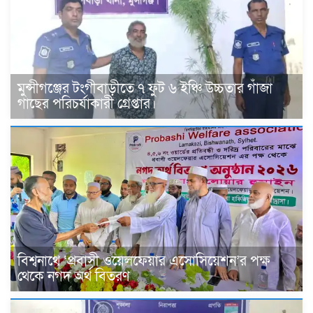
মুন্সীগঞ্জের টংগীবাড়ীতে ৭ ফুট ৬ ইঞ্চি উচ্চতার গাঁজা
গাছের পরিচর্যাকারী গ্রেপ্তার।
বিশ্বনাথে ‘প্রবাসী ওয়েলফেয়ার এসোসিয়েশন’র পক্ষ
থেকে নগদ অর্থ বিতরণ