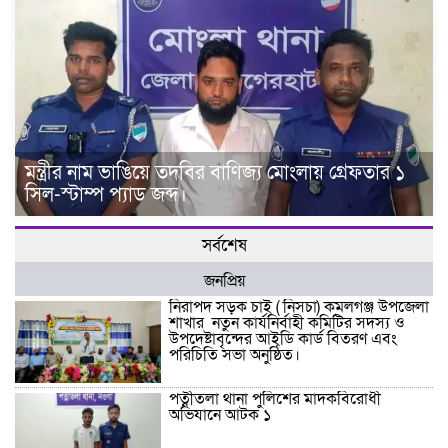
মন্ত্রীর নাম ভাঙিয়ে তদবির বাণিজ্য মোংলায় গ্রেফতার ১
সিল-স্টাম্প প্যাড জব্দ।
সর্বশেষ
জনপ্রিয়
নিরাপদ সড়ক চাই ( নিসচা) কমলগঞ্জ উপজেলা
শাখার নতুন কার্যনির্বাহী কমিটির সদস্য ও
উপদেষ্টাবৃন্দের আইডি কার্ড বিতরণ এবং
পরিচিতি সভা অনুষ্ঠিত।
পত্নীতলা থানা পুলিশের মাদকবিরোধী
অভিযানে আটক ১