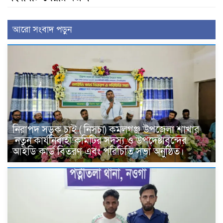
আরো সংবাদ পড়ুন
নিরাপদ সড়ক চাই ( নিসচা) কমলগঞ্জ উপজেলা শাখার
নতুন কার্যনির্বাহী কমিটির সদস্য ও উপদেষ্টাবৃন্দের
আইডি কার্ড বিতরণ এবং পরিচিতি সভা অনুষ্ঠিত।