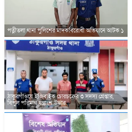
পত্নীতলা থানা পুলিশের মাদকবিরোধী অভিযানে আটক ১
ঠাকুরগাঁওয়ে ইজিবাইক চোরচক্রের ৩ সদস্য গ্রেপ্তার,
বিপুল পরিমাণ যন্ত্রাংশ উদ্ধার ‎