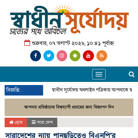
শুক্রবার, ০৭ অগাস্ট ২০২৬, ১০:৪১ পূর্বাহ্ন
Toggle
navigation
বিজ্ঞপ্তি:
স্বাধীন সূর্যোদয় অনলাইন পত্রিকায় আপনাকে স্বা
হোম
সারা দেশ
সারাদেশের ন্যায় পানছড়িতেও বিএনপি’র