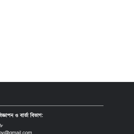
িজ্ঞাপন ও বার্তা বিভাগ:
৪৮
doy@gmail.com