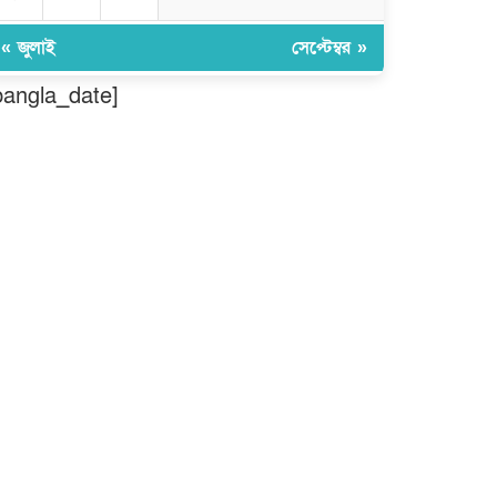
বিশ্বনাথে ‘প্রবাসী ওয়েলফেয়ার
এসোসিয়েশন’র পক্ষ থেকে নগদ অর্থ
« জুলাই
সেপ্টেম্বর »
বিতরণ
bangla_date]
মন্ত্রীর নাম ভাঙিয়ে তদবির বাণিজ্য
মোংলায় গ্রেফতার ১ সিল-স্টাম্প প্যাড
জব্দ।