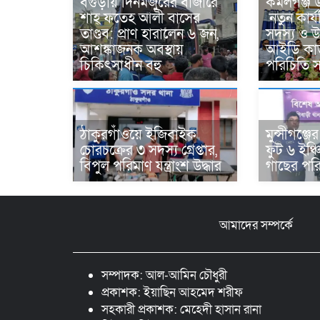
বগুড়ায় দিনমজুরের বাজারে
কমলগঞ্জ 
শাহ্ ফতেহ আলী বাসের
নতুন কার্য
তাণ্ডব: প্রাণ হারালেন ৬ জন,
সদস্য ও উপ
আশঙ্কাজনক অবস্থায়
আইডি কার
চিকিৎসাধীন বহু
পরিচিতি স
ঠাকুরগাঁওয়ে ইজিবাইক
মুন্সীগঞ্জ
চোরচক্রের ৩ সদস্য গ্রেপ্তার,
ফুট ৬ ইঞ্চ
বিপুল পরিমাণ যন্ত্রাংশ উদ্ধার ‎
গাছের পরিচর
আমাদের সম্পর্কে
সম্পাদক: আল-আমিন চৌধুরী
প্রকাশক: ইয়াছিন আহমেদ শরীফ
সহকারী প্রকাশক: মেহেদী হাসান রানা