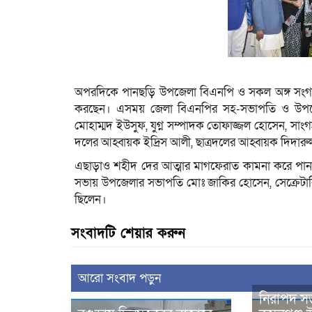
অপরদিকে পানছড়ি উপজেলা বিএনপি ও সকল অঙ্গ সংগঠন প
করছেন। এসময় জেলা বিএনপির সহ-সভাপতি ও উপজে
মোহাম্মদ ইউসুফ, যুগ্ন সম্পাদক তোফাজ্জল হোসেন, সাং
দলের আহ্বায়ক ইদ্রিস আলী, ছাত্রদলের আহ্বায়ক দিদার
এছাড়াও শহীদ দের আত্মার মাগফেরাত কামনা করে প
সভায় উপজেলার সভাপতি মোঃ জাকির হোসেন, সেক্রেটারি
ছিলেন।
সংবাদটি শেয়ার করুন
আরো সংবাদ পড়ুন
নিরাপদ সড