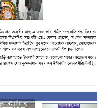
্রভাতফেরীর মাধ্যমে সকল ভাষা শহীদ দের প্রতি শ্রদ্ধা নিবেদন
লা বিএনপির সভাপতি মোঃ বেলাল হোসেন, সাধারণ সম্পাদক
গঠনিক সম্পাদক ইব্রাহিম, যুব দলের আহ্বায়ক আফসার, সেচ্ছাসেবক
ুল আলম সহ সকল অঙ্গ সংগঠনের নেতাকর্মী উপস্থিত ছিলেন।
ানছড়ি জামায়াতে ইসলামী দোয়া ও আলোচনা সভার আয়োজন করে।
 হাফেজ মোঃ নুরুজ্জামান সহ সকল ইউনিটের নেতাকর্মীরা উপস্থিত
়ক চাই ( নিসচা)