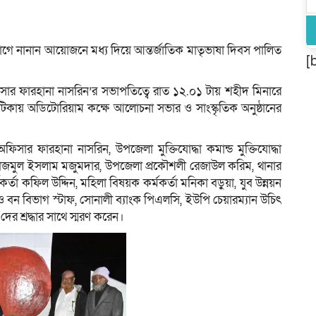
োগে নানান আয়োজনে মধ্য দিয়ে আন্তর্জাতিক মাতৃভাষা দিবস পালিত
[
অফিসার ফারহানা নাসরিন’র সভাপতিত্বে রাত ১২.০১ টায় শহীদ মিনারে
 ঘটিকায় অডিটোরিয়াম কক্ষে আলোচনা সভার ও সাংস্কৃতিক অনুষ্ঠানের
সার ফারহানা নাসরিন, উপজেলা মুক্তিযোদ্ধা কমান্ড মুক্তিযোদ্ধা
াজমুল ইসলাম মজুমদার, উপজেলা প্রকৌশলী রেজাউল করিম, থানার
কর্তা কফিল উদ্দিন, মহিলা বিষয়ক কর্মকর্তা মনিকা বড়ুয়া, যুব উন্নয়ন
ও বন বিভাগ স্টাফ, সোনালী ব্যাংক পিএলসি, ইউপি চেয়ারম্যান উচিৎ
ের শ্রদ্ধার সাথে স্মরণ করেন।