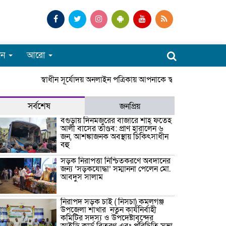
পন
আরো
স্বাধীন সূর্যোদয় অনলাইন পত্রিকায় আপনাকে স্বাগতম। সারাদেশে 
সর্বশেষ
জনপ্রিয়
বগুড়ায় দিনমজুরের বাজারে শাহ্ ফতেহ
আলী বাসের তাণ্ডব: প্রাণ হারালেন ৬
জন, আশঙ্কাজনক অবস্থায় চিকিৎসাধীন
বহু
সড়ক নিরাপত্তা নিশ্চিতকরণে অবদানের
জন্য ‘সড়কযোদ্ধা’ সম্মাননা পেলেন মো.
আবদুস সালাম
নিরাপদ সড়ক চাই ( নিসচা) কমলগঞ্জ
উপজেলা শাখার নতুন কার্যনির্বাহী
কমিটির সদস্য ও উপদেষ্টাবৃন্দের