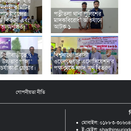
উপজেলা শাখার
নির্বাহী কমিটির
দেষ্টাবৃন্দের
পত্নীতলা থানা পুলিশের
্ড বিতরণ এবং
মাদকবিরোধী অভিযানে
ভা অনুষ্ঠিত।
আটক ১
ের টংগীবাড়ীতে ৭
বিশ্বনাথে ‘প্রবাসী
ি উচ্চতার গাঁজা
ওয়েলফেয়ার এসোসিয়েশন’র
্যাকারী গ্রেপ্তার।
পক্ষ থেকে নগদ অর্থ বিতরণ
গোপনীয়তা নীতি
ব
মোবাইল: ০১৮৮৩-৩০৬০
ই-মেইল: shadhinsurjo