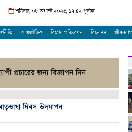
শনিবার, ০৮ অগাস্ট ২০২৬, ১২:৪২ পূর্বাহ্ন
র্থনীতি
আন্তর্জাতিক
বিশেষ প্রতিবেদন
বিনোদন
জীবনযা
িক মাতৃভাষা দিবস উদযাপন