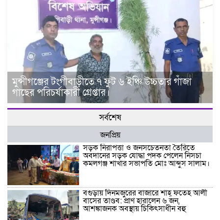
মুন্সীগঞ্জের টংগীবাড়ীতে ৭ ফুট ৬ ইঞ্চি উচ্চতার গাঁজা
গাছের পরিচর্যাকারী গ্রেপ্তার।
সর্বশেষ
জনপ্রিয়
সড়ক নিরাপত্তা ও জনসচেতনতা তৈরিতে
অবদানের সড়ক যোদ্ধা পদক পেলেন নিসচা
কমলগঞ্জ শাখার সভাপতি মোঃ আব্দুস সালাম।
বগুড়ায় দিনমজুরের বাজারে শাহ্ ফতেহ আলী
বাসের তাণ্ডব: প্রাণ হারালেন ৬ জন,
আশঙ্কাজনক অবস্থায় চিকিৎসাধীন বহু