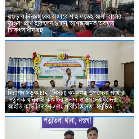
বগুড়ায় দিনমজুরের বাজারে শাহ্ ফতেহ আলী বাসের
তাণ্ডব: প্রাণ হারালেন ৬ জন, আশঙ্কাজনক অবস্থায়
চিকিৎসাধীন বহু
নিরাপদ সড়ক চাই ( নিসচা) কমলগঞ্জ উপজেলা শাখার
নতুন কার্যনির্বাহী কমিটির সদস্য ও উপদেষ্টাবৃন্দের
আইডি কার্ড বিতরণ এবং পরিচিতি সভা অনুষ্ঠিত।