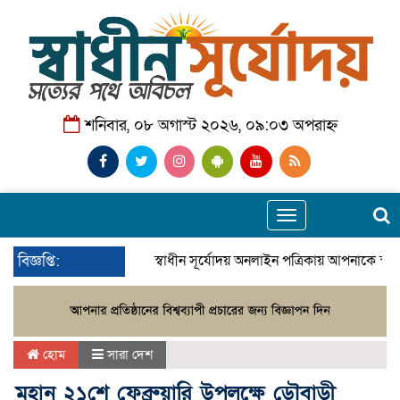
শনিবার, ০৮ অগাস্ট ২০২৬, ০৯:০৩ অপরাহ্ন
Toggle
navigation
বিজ্ঞপ্তি:
স্বাধীন সূর্যোদয় অনলাইন পত্রিকায় আপনাকে স্ব
হোম
সারা দেশ
মহান ২১শে ফেব্রুয়ারি উপলক্ষে ডৌবাড়ী