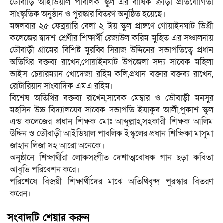
ডৌবাড়ি আইডিয়াল পাবলিক স্কুল এর বার্ষিক ক্রীড়া প্রতিযোগিতা
সাংস্কৃতিক অনুষ্ঠান ও পুরস্কার বিতরণ অনুষ্ঠিত হয়েছে।
মঙ্গলবার ২৫ ফেব্রয়ারি বেলা ২ টায় স্কুল প্রাঙ্গণে গোয়াইনঘাট ডিগ্রী
কলেজের দ্বাদশ শ্রেণীর শিক্ষার্থী রেজাউল করিম মুহিত এর সঞ্চালনায়
ডৌবাড়ী গ্রামের বিশিষ্ট মুরব্বি সিরাজ উদ্দিনের সভাপতিত্বে প্রধান
অতিথির বক্তব্য রাখেন,গোয়াইনঘাট উপজেলা সদ্য সাবেক মহিলা
ভাইস চেয়ারম্যান খোদেজা রহিম কলি,প্রধান বক্তার বক্তব্য রাখেন,
রোটারিয়ান সাংবাদিক এমএ রহিম।
বিশেষ অতিথির বক্তব্য রাখেন,সাবেক মেম্বার ও ডৌবাড়ী মনসুর
মহসিন উচ্চ বিদ্যালয়ের সাবেক সভাপতি ইয়াকুব আলী,পুকাশ স্কুল
এন্ড কলেজের প্রধান শিক্ষক মোঃ আব্দুল্লাহ,সহকারী শিক্ষক আলিম
উদ্দিন ও ডৌবাড়ী আইডিয়াল পাবলিক ইস্কুলের প্রধান শিক্ষিকা মাসুমা
জাহান লিজা সহ আরো অনেকে।
অনুষ্ঠানে শিক্ষার্থীরা লোকসংগীত দেশাত্মবোধক গান ছড়া কবিতা
আবৃত্তি পরিবেশন করে।
পরিশেষে বিজয়ী শিক্ষার্থীদের মাঝে অতিথিবৃন্দ পুরস্কার বিতরণ
করেন।
সংবাদটি শেয়ার করুন