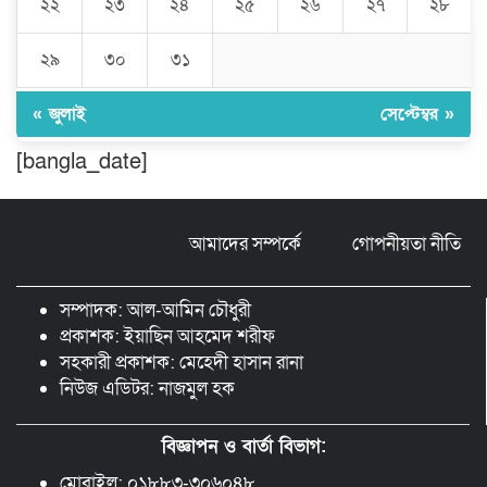
২২
২৩
২৪
২৫
২৬
২৭
২৮
মুন্সীগঞ্জের টংগীবাড়ীতে ৭ ফুট ৬ ইঞ্চি উচ্চতার
২৯
৩০
৩১
গাঁজা গাছের পরিচর্যাকারী গ্রেপ্তার।
« জুলাই
সেপ্টেম্বর »
ঘণ্টার পর ঘণ্টা বিদ্যুৎহীন মৌলভীবাজার:
[bangla_date]
অতিরিক্ত বিলে দিশেহারা গ্রাহক, তীব্র ক্ষোভ
আমাদের সম্পর্কে
গোপনীয়তা নীতি
বিশ্বনাথে ‘প্রবাসী ওয়েলফেয়ার
এসোসিয়েশন’র পক্ষ থেকে নগদ অর্থ বিতরণ
সম্পাদক: আল-আমিন চৌধুরী
প্রকাশক: ইয়াছিন আহমেদ শরীফ
সহকারী প্রকাশক: মেহেদী হাসান রানা
নিউজ এডিটর: নাজমুল হক
বিজ্ঞাপন ও বার্তা বিভাগ:
মোবাইল: ০১৮৮৩-৩০৬০৪৮