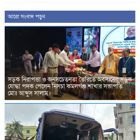
আরো সংবাদ পড়ুন
সড়ক নিরাপত্তা ও জনসচেতনতা তৈরিতে অবদানের সড়ক
যোদ্ধা পদক পেলেন নিসচা কমলগঞ্জ শাখার সভাপতি
মোঃ আব্দুস সালাম।