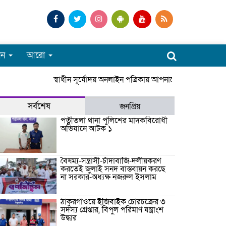
পন
আরো
স্বাধীন সূর্যোদয় অনলাইন পত্রিকায় আপনাকে স্বাগতম। সারাদ
সর্বশেষ
জনপ্রিয়
পত্নীতলা থানা পুলিশের মাদকবিরোধী
অভিযানে আটক ১
বৈষম্য-সন্ত্রাসী-চাঁদাবাজি-দলীয়করণ
করতেই জুলাই সনদ বাস্তবায়ন করছে
না সরকার-অধ্যক্ষ নজরুল ইসলাম
ঠাকুরগাঁওয়ে ইজিবাইক চোরচক্রের ৩
সদস্য গ্রেপ্তার, বিপুল পরিমাণ যন্ত্রাংশ
উদ্ধার ‎