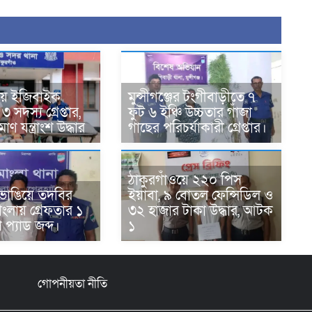
য়ে ইজিবাইক
মুন্সীগঞ্জের টংগীবাড়ীতে ৭
 সদস্য গ্রেপ্তার,
ফুট ৬ ইঞ্চি উচ্চতার গাঁজা
ণ যন্ত্রাংশ উদ্ধার ‎
গাছের পরিচর্যাকারী গ্রেপ্তার।
ঠাকুরগাঁওয়ে ২২০ পিস
াম ভাঙিয়ে তদবির
ইয়াবা, ৯ বোতল ফেন্সিডিল ও
োংলায় গ্রেফতার ১
৩২ হাজার টাকা উদ্ধার, আটক
প প্যাড জব্দ।
১
গোপনীয়তা নীতি