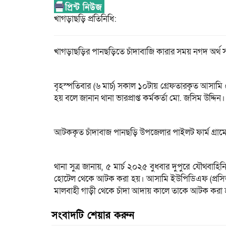
খাগড়াছড়ি প্রতিনিধি:
খাগড়াছড়ির পানছড়িতে চাঁদাবাজি কারার সময় নগদ অর্
বৃহস্পতিবার (৬ মার্চ) সকাল ১০টায় গ্রেফতারকৃত আসাম
হয় বলে জানান থানা ভারপ্রাপ্ত কর্মকর্তা মো. জসিম উদ্দিন।
আটককৃত চাঁদাবাজ পানছড়ি উপজেলার পাইলট ফার্ম গ্রা
থানা সুত্র জানায়, ৫ মার্চ ২০২৫ বুধবার দুপুরে যৌথবাহ
হোটেল থেকে আটক করা হয়। আসামি ইউপিডিএফ (প্রসিত)’র অত
মালবাহী গাড়ী থেকে চাঁদা আদায় কালে তাকে আটক করা
সংবাদটি শেয়ার করুন