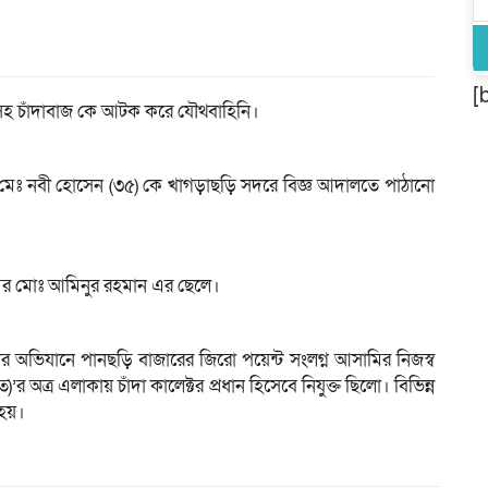
[
থ সহ চাঁদাবাজ কে আটক করে যৌথবাহিনি।
ি মেঃ নবী হোসেন (৩৫) কে খাগড়াছড়ি সদরে বিজ্ঞ আদালতে পাঠানো
মের মোঃ আমিনুর রহমান এর ছেলে।
িনির অভিযানে পানছড়ি বাজারের জিরো পয়েন্ট সংলগ্ন আসামির নিজস্ব
্র এলাকায় চাঁদা কালেক্টর প্রধান হিসেবে নিযুক্ত ছিলো। বিভিন্ন
 হয়।