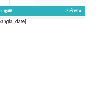
মুন্সীগঞ্জ লৌহজংয়ে শিক্ষার্থীদের নিয়ে
মাদকবিরোধী ক্যাম্পেইন
« জুলাই
সেপ্টেম্বর »
bangla_date]
ছড়া ও কবিতায় অনন্য অবদান: ‘নওয়াব
ফয়জুন্নেসা চৌধুরানী স্বর্ণপদক’ পেলেন
কবি এম. আব্দুল কাইয়ুম