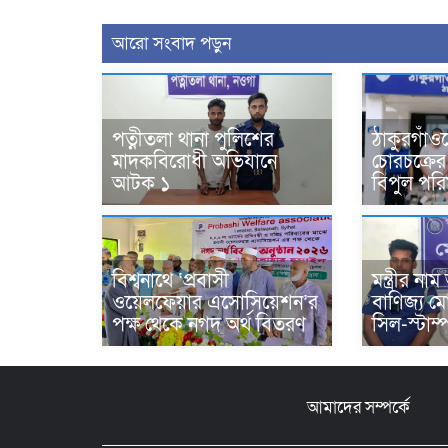
আরো সংবাদ পড়ুন
পত্নীতলা থানা পুলিশের
ঠাকুরগাঁও
মাদকবিরোধী অভিযানে
চোরচক্রের ৩
আটক ১
বিপুল পরিমা
বিশ্বনাথে ‘প্রবাসী
মন্ত্রীর ন
ওয়েলফেয়ার এসোসিয়েশন’র
বাণিজ্য ম
পক্ষ থেকে নগদ অর্থ বিতরণ
সিল-স্টাম্
আমাদের সম্পর্কে