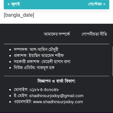
« জুলাই
সেপ্টেম্বর »
[bangla_date]
মুন্সীগঞ্জ লৌহজংয়ে শিক্ষার্থীদের নিয়ে
মাদকবিরোধী ক্যাম্পেইন
আমাদের সম্পর্কে
গোপনীয়তা নীতি
ছড়া ও কবিতায় অনন্য অবদান: ‘নওয়াব
ফয়জুন্নেসা চৌধুরানী স্বর্ণপদক’ পেলেন কবি
সম্পাদক: আল-আমিন চৌধুরী
এম. আব্দুল কাইয়ুম
প্রকাশক: ইয়াছিন আহমেদ শরীফ
সহকারী প্রকাশক: মেহেদী হাসান রানা
নিউজ এডিটর: নাজমুল হক
বিজ্ঞাপন ও বার্তা বিভাগ:
মোবাইল: ০১৮৮৩-৩০৬০৪৮
ই-মেইল: shadhinsurjodoy@gmail.com
ওয়েবসাইট: www.shadhinsurjodoy.com