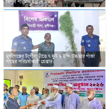
বিপুল পরিমাণ যন্ত্রাংশ উদ্ধার ‎
মুন্সীগঞ্জের টংগীবাড়ীতে ৭ ফুট ৬ ইঞ্চি উচ্চতার গাঁজা
গাছের পরিচর্যাকারী গ্রেপ্তার।