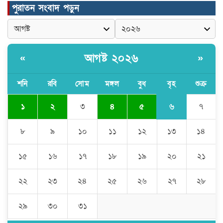
পুরাতন সংবাদ পড়ুন
মুন্সীগঞ্জের টংগীবাড়ীতে ৭ ফুট ৬ ইঞ্চি উচ্চতার
গাঁজা গাছের পরিচর্যাকারী গ্রেপ্তার।
আগষ্ট ২০২৬
«
»
ঘণ্টার পর ঘণ্টা বিদ্যুৎহীন মৌলভীবাজার:
অতিরিক্ত বিলে দিশেহারা গ্রাহক, তীব্র ক্ষোভ
শনি
রবি
সোম
মঙ্গল
বুধ
বৃহ
শুক্র
৬
১
২
৩
৪
৫
৭
বিশ্বনাথে ‘প্রবাসী ওয়েলফেয়ার
এসোসিয়েশন’র পক্ষ থেকে নগদ অর্থ বিতরণ
৮
৯
১০
১১
১২
১৩
১৪
১৫
১৬
১৭
১৮
১৯
২০
২১
মন্ত্রীর নাম ভাঙিয়ে তদবির বাণিজ্য মোংলায়
গ্রেফতার ১ সিল-স্টাম্প প্যাড জব্দ।
২২
২৩
২৪
২৫
২৬
২৭
২৮
২৯
৩০
৩১
ঠাকুরগাঁওয়ে ২২০ পিস ইয়াবা, ৯ বোতল
ফেন্সিডিল ও ৩২ হাজার টাকা উদ্ধার, আটক ১