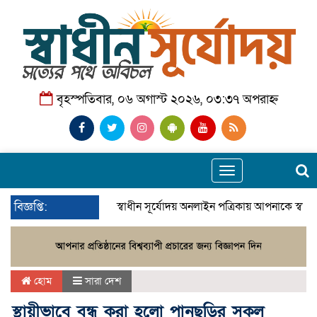
বৃহস্পতিবার, ০৬ অগাস্ট ২০২৬, ০৩:৩৭ অপরাহ্ন
Toggle
navigation
বিজ্ঞপ্তি:
স্বাধীন সূর্যোদয় অনলাইন পত্রিকায় আপনাকে স্বাগ
হোম
সারা দেশ
স্থায়ীভাবে বন্ধ করা হলো পানছড়ির সকল