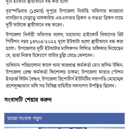
দুটি ইটভাটা স্থায়ীভাবে বন্ধ করা হলো
বৃহস্পতিবার (১৩মার্চ) দুপুরে উপজেলা নির্বাহি অফিসার ফারহানা
নাসরিন’র নেতৃত্বে নালকাটায় এমএসআর ব্রিকস ও সততা ব্রিকস নামে
দুটি ভাটাকে স্থায়ীভাবে বন্ধ করেন।
উপজেলা নির্বাহী অফিসার বলেন, মহামান্য হাইকোর্ট বিভাগের রিট
পিটিশন নম্বর ১৩৭০৫/২০২২ মূলে ইটভাটা গুলো স্থায়ীভাবে বন্ধ করা
হলো। উপজেলার দুটি ইটভাটার মালিকগন লিখিত অঙ্গিকার দিয়েছেন
যে, তারা নিজস্ব উদ্যোগে ভাটার চুল্লি ভেঙে ফেলবেন।
অভিযান পরিচালোনা কালে থানা ভারপ্রাপ্ত কর্মকর্তা মোঃ জসিম উদ্দিন,
উপজেলা রেন্জ কর্মকর্তা কিশোলয় চাকমা, উপজেলা ফায়ার স্টেশন
ইনচার্জ লিটন বৈষ্ণব, উপজেলা রিপোর্টার্স ইউনিটির সভাপতি মোহাম্মদ
রাশেদুজ্জামান অলি সহ বিভিন্ন বাহিনীর সদস্যগণ উপস্থিত ছিলেন।
সংবাদটি শেয়ার করুন
আরো সংবাদ পড়ুন