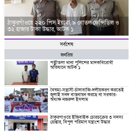
ঠাকুরগাঁওয়ে ২২০ পিস ইয়াবা, ৯ বোতল ফেন্সিডিল ও
৩২ হাজার টাকা উদ্ধার, আটক ১
সর্বশেষ
জনপ্রিয়
পত্নীতলা থানা পুলিশের মাদকবিরোধী
অভিযানে আটক ১
বৈষম্য-সন্ত্রাসী-চাঁদাবাজি-দলীয়করণ করতেই
জুলাই সনদ বাস্তবায়ন করছে না সরকার-
অধ্যক্ষ নজরুল ইসলাম
ঠাকুরগাঁওয়ে ইজিবাইক চোরচক্রের ৩ সদস্য
গ্রেপ্তার, বিপুল পরিমাণ যন্ত্রাংশ উদ্ধার ‎