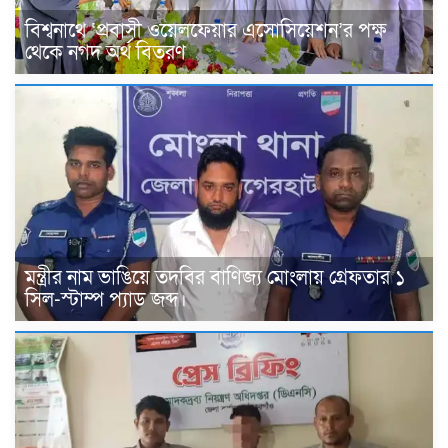
বিশ্বনাথে ‘প্রবাসী ওয়েলফেয়ার এসোসিয়েশন’র পক্ষ
থেকে নগদ অর্থ বিতরণ
মন্ত্রীর নাম ভাঙিয়ে তদবির বাণিজ্য মোংলায় গ্রেফতার ১
সিল-স্টাম্প প্যাড জব্দ।