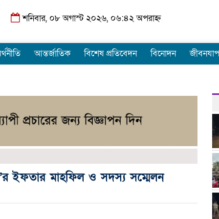
শনিবার, ০৮ অগাস্ট ২০২৬, ০৬:৪২ অপরাহ্ন
র্থনীতি
আন্তর্জাতিক
বিশেষ প্রতিবেদন
বিনোদন
জীবনযা
’র ইফতার মাহফিল ও সদস্য সম্মেলন