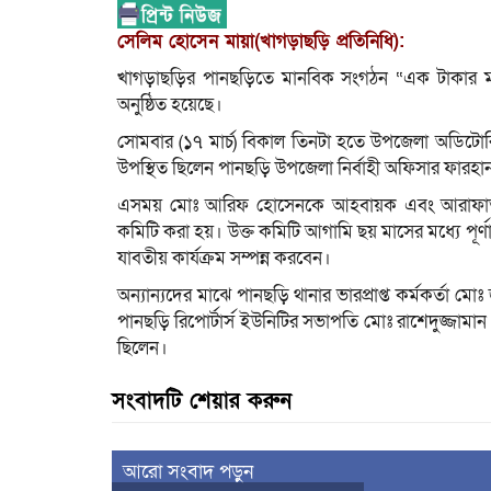
সেলিম হোসেন মায়া(খাগড়াছড়ি প্রতিনিধি):
খাগড়াছড়ির পানছড়িতে মানবিক সংগঠন “এক টাকার 
অনুষ্ঠিত হয়েছে।
সোমবার (১৭ মার্চ) বিকাল তিনটা হতে উপজেলা অডিটোর
উপস্থিত ছিলেন পানছড়ি উপজেলা নির্বাহী অফিসার ফারহা
এসময় মোঃ আরিফ হোসেনকে আহবায়ক এবং আরাফাত ভ
কমিটি করা হয়। উক্ত কমিটি আগামি ছয় মাসের মধ্যে পূর্ণা
যাবতীয় কার্যক্রম সম্পন্ন করবেন।
অন্যান্যদের মাঝে পানছড়ি থানার ভারপ্রাপ্ত কর্মকর্তা মো
পানছড়ি রিপোর্টার্স ইউনিটির সভাপতি মোঃ রাশেদুজ্জা
ছিলেন।
সংবাদটি শেয়ার করুন
আরো সংবাদ পড়ুন