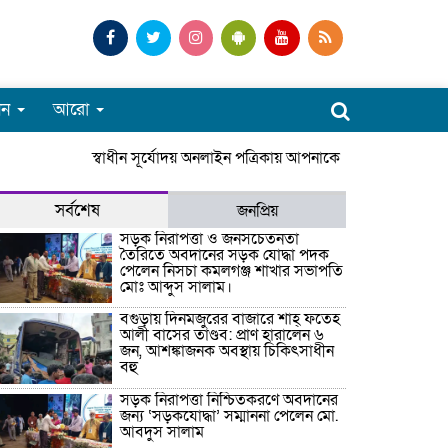
পন
আরো
স্বাধীন সূর্যোদয় অনলাইন পত্রিকায় আপনাকে স্বাগতম। সারাদে
সর্বশেষ
জনপ্রিয়
সড়ক নিরাপত্তা ও জনসচেতনতা
তৈরিতে অবদানের সড়ক যোদ্ধা পদক
পেলেন নিসচা কমলগঞ্জ শাখার সভাপতি
মোঃ আব্দুস সালাম।
বগুড়ায় দিনমজুরের বাজারে শাহ্ ফতেহ
আলী বাসের তাণ্ডব: প্রাণ হারালেন ৬
জন, আশঙ্কাজনক অবস্থায় চিকিৎসাধীন
বহু
সড়ক নিরাপত্তা নিশ্চিতকরণে অবদানের
জন্য ‘সড়কযোদ্ধা’ সম্মাননা পেলেন মো.
আবদুস সালাম