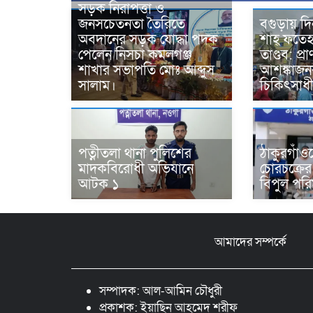
সড়ক নিরাপত্তা ও
জনসচেতনতা তৈরিতে
বগুড়ায় দি
অবদানের সড়ক যোদ্ধা পদক
শাহ্ ফতে
পেলেন নিসচা কমলগঞ্জ
তাণ্ডব: প্
শাখার সভাপতি মোঃ আব্দুস
আশঙ্কাজন
সালাম।
চিকিৎসাধী
পত্নীতলা থানা পুলিশের
ঠাকুরগাঁও
মাদকবিরোধী অভিযানে
চোরচক্রের ৩
আটক ১
বিপুল পরিমা
আমাদের সম্পর্কে
সম্পাদক: আল-আমিন চৌধুরী
প্রকাশক: ইয়াছিন আহমেদ শরীফ