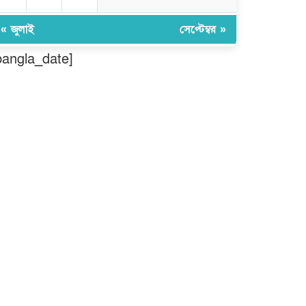
মৌলভীবাজার: অতিরিক্ত বিলে
দিশেহারা গ্রাহক, তীব্র ক্ষোভ
« জুলাই
সেপ্টেম্বর »
bangla_date]
বিশ্বনাথে ‘প্রবাসী ওয়েলফেয়ার
এসোসিয়েশন’র পক্ষ থেকে নগদ অর্থ
বিতরণ