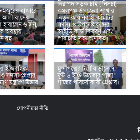
নিরাপদ সড়ক চাই ( নিসচা)
নমজুরের বাজারে
কমলগঞ্জ উপজেলা শাখার
হ আলী বাসের
নতুন কার্যনির্বাহী কমিটির
রাণ হারালেন ৬ জন,
সদস্য ও উপদেষ্টাবৃন্দের
ক অবস্থায়
আইডি কার্ড বিতরণ এবং
ন বহু
পরিচিতি সভা অনুষ্ঠিত।
য়ে ইজিবাইক
মুন্সীগঞ্জের টংগীবাড়ীতে ৭
 সদস্য গ্রেপ্তার,
ফুট ৬ ইঞ্চি উচ্চতার গাঁজা
ণ যন্ত্রাংশ উদ্ধার ‎
গাছের পরিচর্যাকারী গ্রেপ্তার।
গোপনীয়তা নীতি
ব