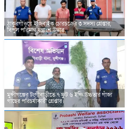
ঠাকুরগাঁওয়ে ইজিবাইক চোরচক্রের ৩ সদস্য গ্রেপ্তার,
বিপুল পরিমাণ যন্ত্রাংশ উদ্ধার ‎
মুন্সীগঞ্জের টংগীবাড়ীতে ৭ ফুট ৬ ইঞ্চি উচ্চতার গাঁজা
গাছের পরিচর্যাকারী গ্রেপ্তার।