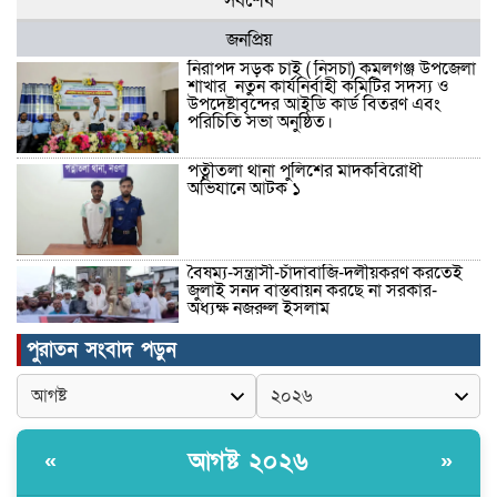
সর্বশেষ
জনপ্রিয়
নিরাপদ সড়ক চাই ( নিসচা) কমলগঞ্জ উপজেলা
শাখার নতুন কার্যনির্বাহী কমিটির সদস্য ও
উপদেষ্টাবৃন্দের আইডি কার্ড বিতরণ এবং
পরিচিতি সভা অনুষ্ঠিত।
পত্নীতলা থানা পুলিশের মাদকবিরোধী
অভিযানে আটক ১
বৈষম্য-সন্ত্রাসী-চাঁদাবাজি-দলীয়করণ করতেই
জুলাই সনদ বাস্তবায়ন করছে না সরকার-
অধ্যক্ষ নজরুল ইসলাম
পুরাতন সংবাদ পড়ুন
ঠাকুরগাঁওয়ে ইজিবাইক চোরচক্রের ৩ সদস্য
গ্রেপ্তার, বিপুল পরিমাণ যন্ত্রাংশ উদ্ধার ‎
আগষ্ট ২০২৬
«
»
মুন্সীগঞ্জের টংগীবাড়ীতে ৭ ফুট ৬ ইঞ্চি উচ্চতার
গাঁজা গাছের পরিচর্যাকারী গ্রেপ্তার।