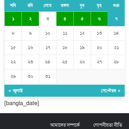
শনি
রবি
সোম
মঙ্গল
বুধ
বৃহ
শুক্র
৭
১
২
৩
৪
৫
৬
ঘণ্টার পর ঘণ্টা বিদ্যুৎহীন মৌলভীবাজার:
অতিরিক্ত বিলে দিশেহারা গ্রাহক, তীব্র ক্ষোভ
৮
৯
১০
১১
১২
১৩
১৪
১৫
১৬
১৭
১৮
১৯
২০
২১
বিশ্বনাথে ‘প্রবাসী ওয়েলফেয়ার
এসোসিয়েশন’র পক্ষ থেকে নগদ অর্থ বিতরণ
২২
২৩
২৪
২৫
২৬
২৭
২৮
২৯
৩০
৩১
মন্ত্রীর নাম ভাঙিয়ে তদবির বাণিজ্য মোংলায়
গ্রেফতার ১ সিল-স্টাম্প প্যাড জব্দ।
« জুলাই
সেপ্টেম্বর »
[bangla_date]
ঠাকুরগাঁওয়ে ২২০ পিস ইয়াবা, ৯ বোতল
ফেন্সিডিল ও ৩২ হাজার টাকা উদ্ধার, আটক ১
আমাদের সম্পর্কে
গোপনীয়তা নীতি