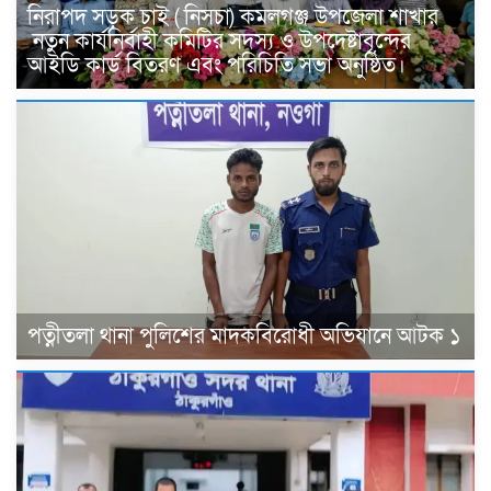
নিরাপদ সড়ক চাই ( নিসচা) কমলগঞ্জ উপজেলা শাখার
নতুন কার্যনির্বাহী কমিটির সদস্য ও উপদেষ্টাবৃন্দের
আইডি কার্ড বিতরণ এবং পরিচিতি সভা অনুষ্ঠিত।
পত্নীতলা থানা পুলিশের মাদকবিরোধী অভিযানে আটক ১