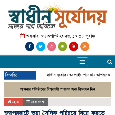
শুক্রবার, ০৭ অগাস্ট ২০২৬, ১০:৫৮ পূর্বাহ্ন
Toggle
navigation
বিজ্ঞপ্তি:
স্বাধীন সূর্যোদয় অনলাইন পত্রিকায় আপনাকে স্ব
হোম
সারা দেশ
জয়পুরহাটে ভুয়া সৈনিক পরিচয়ে বিয়ে করতে