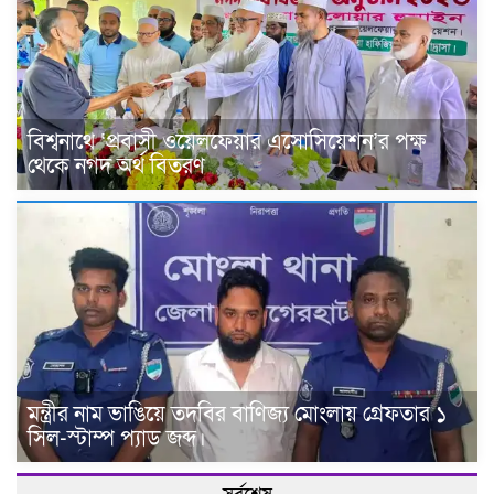
বিশ্বনাথে ‘প্রবাসী ওয়েলফেয়ার এসোসিয়েশন’র পক্ষ
থেকে নগদ অর্থ বিতরণ
মন্ত্রীর নাম ভাঙিয়ে তদবির বাণিজ্য মোংলায় গ্রেফতার ১
সিল-স্টাম্প প্যাড জব্দ।