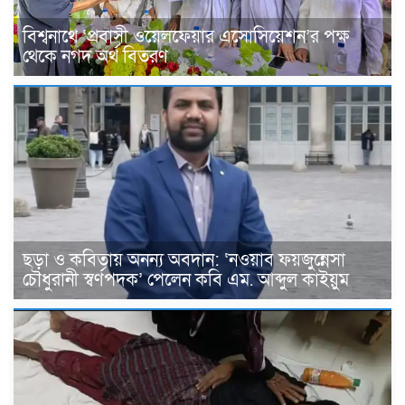
বিশ্বনাথে ‘প্রবাসী ওয়েলফেয়ার এসোসিয়েশন’র পক্ষ
থেকে নগদ অর্থ বিতরণ
ছড়া ও কবিতায় অনন্য অবদান: ‘নওয়াব ফয়জুন্নেসা
চৌধুরানী স্বর্ণপদক’ পেলেন কবি এম. আব্দুল কাইয়ুম