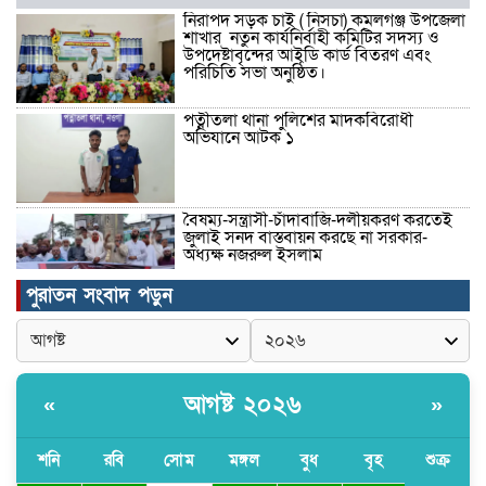
নিরাপদ সড়ক চাই ( নিসচা) কমলগঞ্জ উপজেলা
শাখার নতুন কার্যনির্বাহী কমিটির সদস্য ও
উপদেষ্টাবৃন্দের আইডি কার্ড বিতরণ এবং
পরিচিতি সভা অনুষ্ঠিত।
পত্নীতলা থানা পুলিশের মাদকবিরোধী
অভিযানে আটক ১
বৈষম্য-সন্ত্রাসী-চাঁদাবাজি-দলীয়করণ করতেই
জুলাই সনদ বাস্তবায়ন করছে না সরকার-
অধ্যক্ষ নজরুল ইসলাম
পুরাতন সংবাদ পড়ুন
ঠাকুরগাঁওয়ে ইজিবাইক চোরচক্রের ৩ সদস্য
গ্রেপ্তার, বিপুল পরিমাণ যন্ত্রাংশ উদ্ধার ‎
আগষ্ট ২০২৬
«
»
মুন্সীগঞ্জের টংগীবাড়ীতে ৭ ফুট ৬ ইঞ্চি উচ্চতার
গাঁজা গাছের পরিচর্যাকারী গ্রেপ্তার।
শনি
রবি
সোম
মঙ্গল
বুধ
বৃহ
শুক্র