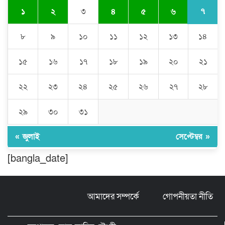
৭
১
২
৩
৪
৫
৬
ঘণ্টার পর ঘণ্টা বিদ্যুৎহীন মৌলভীবাজার:
অতিরিক্ত বিলে দিশেহারা গ্রাহক, তীব্র ক্ষোভ
৮
৯
১০
১১
১২
১৩
১৪
১৫
১৬
১৭
১৮
১৯
২০
২১
বিশ্বনাথে ‘প্রবাসী ওয়েলফেয়ার
এসোসিয়েশন’র পক্ষ থেকে নগদ অর্থ বিতরণ
২২
২৩
২৪
২৫
২৬
২৭
২৮
২৯
৩০
৩১
মন্ত্রীর নাম ভাঙিয়ে তদবির বাণিজ্য মোংলায়
গ্রেফতার ১ সিল-স্টাম্প প্যাড জব্দ।
« জুলাই
সেপ্টেম্বর »
[bangla_date]
ঠাকুরগাঁওয়ে ২২০ পিস ইয়াবা, ৯ বোতল
ফেন্সিডিল ও ৩২ হাজার টাকা উদ্ধার, আটক ১
আমাদের সম্পর্কে
গোপনীয়তা নীতি
মুন্সীগঞ্জ লৌহজংয়ে শিক্ষার্থীদের নিয়ে
মাদকবিরোধী ক্যাম্পেইন