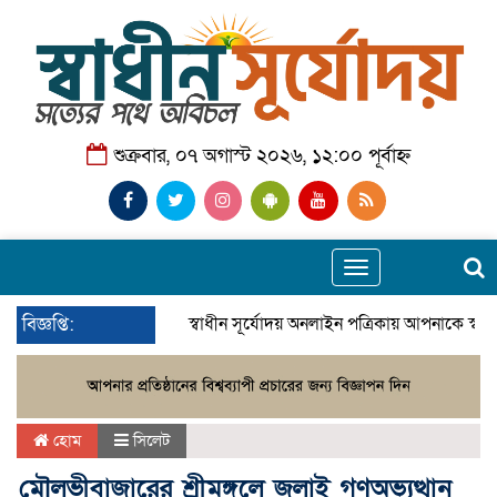
শুক্রবার, ০৭ অগাস্ট ২০২৬, ১২:০০ পূর্বাহ্ন
Toggle
navigation
বিজ্ঞপ্তি:
স্বাধীন সূর্যোদয় অনলাইন পত্রিকায় আপনাকে স্বা
হোম
সিলেট
মৌলভীবাজারের শ্রীমঙ্গলে জুলাই গণঅভ্যুত্থান