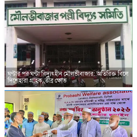
ঘণ্টার পর ঘণ্টা বিদ্যুৎহীন মৌলভীবাজার: অতিরিক্ত বিলে
দিশেহারা গ্রাহক, তীব্র ক্ষোভ