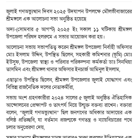
জুলাই গণঅভ্যুত্থান দিবস ২০২৫ উদযাপন উপলক্ষে মৌলভীবাজারের
শ্রীমঙ্গলে এক আলোচনা সভা অনুষ্ঠিত হয়েছে
অদ্য-(সোমবার ৫ আগস্ট) ২০২৫ ইং সকাল ১১ ঘটিকায় শ্রীমঙ্গল
উপজেলা পরিষদ হলরুমে এ সভার আয়োজন করা হয়।
আলোচনা সভায় সভাপতিত্ব করেন শ্রীমঙ্গল উপজেলা নির্বাহী অফিসার
মোঃ ইসলাম উদ্দিন, উপস্থিত ছিলেন, সহকারী কমিশনার (ভূমি) মোঃ
ইউসুফ, উপজেলা স্বাস্থ্য ও পরিবার পরিকল্পনা কর্মকর্তা ডাঃ সিনথিয়া
তাসমিন এবং শ্রীমঙ্গল থানার অফিসার ইনচার্জ আমিনুল ইসলাম,
এছাড়াও উপস্থিত ছিলেন, শ্রীমঙ্গল উপজেলার জুলাই যোদ্ধাগণ এবং
বিভিন্ন রাজনৈতিক দলের নেতাকর্মীরা,
সভায় অংশ গ্রহণকারীরা ২০২৪ সালের ৫ জুলাই অনুষ্ঠিত ঐতিহাসিক
আন্দোলনের প্রেক্ষাপট ও তাৎপর্য নিয়ে উন্মুক্ত বক্তব্য রাখেন। বক্তারা
বলেন, “জুলাই গণঅভ্যুত্থান” ছিল জনগণের অধিকার আদায়ের এক
বলিষ্ঠ প্রতিচ্ছবি, যা বর্তমান প্রজন্মকে গণতন্ত্র ও ন্যায়বিচারের পথে
চলার অনুপ্রেরণা দেয়,
সভার মাধ্যমে শ্রীমঙ্গলের মানুষ আবারও স্মরণ করলেন ইতিহাসের এক