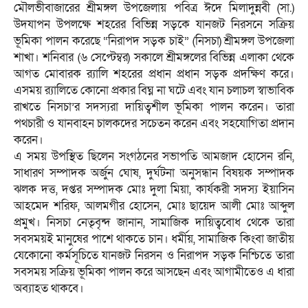
মৌলভীবাজারের শ্রীমঙ্গল উপজেলায় পবিত্র ঈদে মিলাদুন্নবী (সা.)
উদযাপন উপলক্ষে শহরের বিভিন্ন সড়কে যানজট নিরসনে সক্রিয়
ভূমিকা পালন করেছে “নিরাপদ সড়ক চাই” (নিসচা) শ্রীমঙ্গল উপজেলা
শাখা। শনিবার (৬ সেপ্টেম্বর) সকালে শ্রীমঙ্গলের বিভিন্ন এলাকা থেকে
আগত মোবারক র‌্যালি শহরের প্রধান প্রধান সড়ক প্রদক্ষিণ করে।
এসময় র‌্যালিতে কোনো প্রকার বিঘ্ন না ঘটে এবং যান চলাচল স্বাভাবিক
রাখতে নিসচা’র সদস্যরা দায়িত্বশীল ভূমিকা পালন করেন। তারা
পথচারী ও যানবাহন চালকদের সচেতন করেন এবং সহযোগিতা প্রদান
করেন।
এ সময় উপস্থিত ছিলেন সংগঠনের সভাপতি আমজাদ হোসেন রনি,
সাধারণ সম্পাদক অর্জুন ঘোষ, দুর্ঘটনা অনুসন্ধান বিষয়ক সম্পাদক
ঝলক দত্ত, দপ্তর সম্পাদক মোঃ দুলা মিয়া, কার্যকরী সদস্য ইয়াসিন
আহমেদ শরিফ, আলমগীর হোসেন, মোঃ ছায়েদ আলী মোঃ আব্দুল
প্রমুখ। নিসচা নেতৃবৃন্দ জানান, সামাজিক দায়িত্ববোধ থেকে তারা
সবসময়ই মানুষের পাশে থাকতে চান। ধর্মীয়, সামাজিক কিংবা জাতীয়
যেকোনো কর্মসূচিতে যানজট নিরসন ও নিরাপদ সড়ক নিশ্চিতে তারা
সবসময় সক্রিয় ভূমিকা পালন করে আসছেন এবং আগামীতেও এ ধারা
অব্যাহত থাকবে।