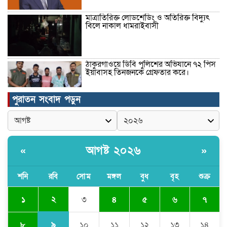
মাত্রাতিরিক্ত লোডশেডিং ও অতিরিক্ত বিদ্যুৎ
বিলে নাকাল ধামরাইবাসী
ঠাকুরগাঁওয়ে ডিবি পুলিশের অভিযানে ৭২ পিস
ইয়াবাসহ তিনজনকে গ্রেফতার করে।
পুরাতন সংবাদ পড়ুন
উদ্বোধন হলো রানীশংকৈল উপজেলা মডেল
মসজিদ।
আগষ্ট ২০২৬
«
»
কুমিল্লা প্রেসক্লাবে তিন সাবেক সভাপতিকে
স্মরণ
শনি
রবি
সোম
মঙ্গল
বুধ
বৃহ
শুক্র
২
১
৩
৪
৫
৬
৭
জলবায়ু পরিবর্তনের বিরূপ প্রভাব
মোকাবেলায়, বৃক্ষ রোপণ কর্মসূচি।
৯
৮
১০
১১
১২
১৩
১৪