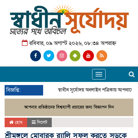
রবিবার, ০৯ অগাস্ট ২০২৬, ০৮:৩৪ অপরাহ্ন
Toggle
navigation
বিজ্ঞপ্তি:
স্বাধীন সূর্যোদয় অনলাইন পত্রিকায় আপনাকে স্
হোম
সিলেট
শ্রীমঙ্গলে মোবারক র‌্যালি সফল করতে সড়কে