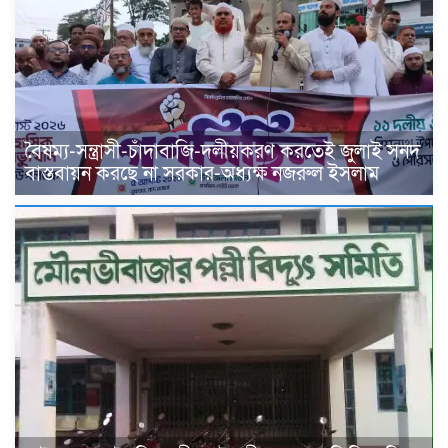
বৈষম্য-সন্ত্রাসী-চাঁদাবাজি-দলীয়করণ করতেই জুলাই সনদ
বাস্তবায়ন করছে না সরকার-অধ্যক্ষ নজরুল ইসলাম