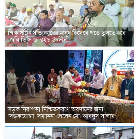
শিক্ষার্থীকে সত্যিকারের মানুষ হিসেবে গড়ে তুলতে হবে
-জবি ভিসি ড. রইছ উদদীন
সড়ক নিরাপত্তা নিশ্চিতকরণে অবদানের জন্য
‘সড়কযোদ্ধা’ সম্মাননা পেলেন মো. আবদুস সালাম