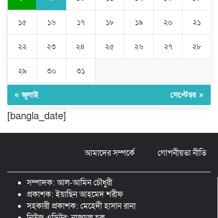
১৫
১৬
১৭
১৮
১৯
২০
২১
চৌদ্দগ্রামে পুলিশের প্রতি জনগণের আস্থা
ফেরাতে বিশেষ ভূমিকা রাখছেন ওসি আরিফ
হোসাইন
২২
২৩
২৪
২৫
২৬
২৭
২৮
লালমনিরহাট দলিল লেখক সমিতির ত্রি-বার্ষিক
২৯
৩০
৩১
নির্বাচন সম্পন্ন, সভাপতি সিরাজুল ও সাধারণ
সম্পাদক হামিদুর
« জুলাই
সেপ্টেম্বর »
শিক্ষার্থীকে সত্যিকারের মানুষ হিসেবে গড়ে
[bangla_date]
তুলতে হবে -জবি ভিসি ড. রইছ উদদীন
আমাদের সম্পর্কে
গোপনীয়তা নীতি
সড়ক নিরাপত্তা ও জনসচেতনতা তৈরিতে
অবদানের সড়ক যোদ্ধা পদক পেলেন নিসচা
কমলগঞ্জ শাখার সভাপতি মোঃ আব্দুস সালাম।
সম্পাদক: আল-আমিন চৌধুরী
প্রকাশক: ইয়াছিন আহমেদ শরীফ
সহকারী প্রকাশক: মেহেদী হাসান রানা
নিউজ এডিটর: নাজমুল হক