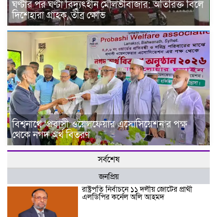
ঘণ্টার পর ঘণ্টা বিদ্যুৎহীন মৌলভীবাজার: অতিরিক্ত বিলে
দিশেহারা গ্রাহক, তীব্র ক্ষোভ
বিশ্বনাথে ‘প্রবাসী ওয়েলফেয়ার এসোসিয়েশন’র পক্ষ
থেকে নগদ অর্থ বিতরণ
সর্বশেষ
জনপ্রিয়
রাষ্ট্রপতি নির্বাচনে ১১ দলীয় জোটের প্রার্থী
এলডিপির কর্নেল অলি আহমদ