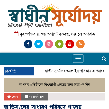
বৃহস্পতিবার, ০৬ অগাস্ট ২০২৬, ০৪:১৭ অপরাহ্ন
Toggle
navigation
বিজ্ঞপ্তি:
স্বাধীন সূর্যোদয় অনলাইন পত্রিকায় আপনাকে স্
হোম
আন্তর্জাতিক
জাতিসংঘের সাধারণ পরিষদে গাজায়