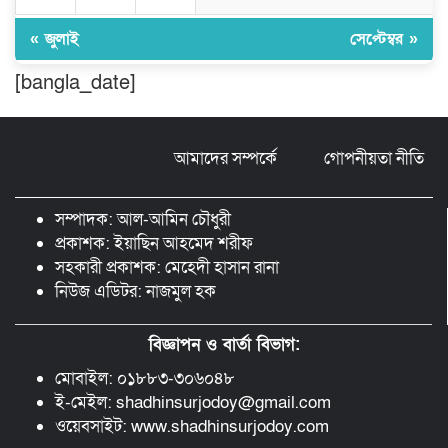
ঠাকুরগাঁওয়ে ২২০ পিস ইয়াবা, ৯ বোতল
ফেন্সিডিল ও ৩২ হাজার টাকা উদ্ধার, আটক ১
« জুলাই
সেপ্টেম্বর »
[bangla_date]
মুন্সীগঞ্জ লৌহজংয়ে শিক্ষার্থীদের নিয়ে
মাদকবিরোধী ক্যাম্পেইন
আমাদের সম্পর্কে
গোপনীয়তা নীতি
ছড়া ও কবিতায় অনন্য অবদান: ‘নওয়াব
ফয়জুন্নেসা চৌধুরানী স্বর্ণপদক’ পেলেন কবি
সম্পাদক: আল-আমিন চৌধুরী
এম. আব্দুল কাইয়ুম
প্রকাশক: ইয়াছিন আহমেদ শরীফ
সহকারী প্রকাশক: মেহেদী হাসান রানা
নিউজ এডিটর: নাজমুল হক
বিজ্ঞাপন ও বার্তা বিভাগ:
মোবাইল: ০১৮৮৩-৩০৬০৪৮
ই-মেইল: shadhinsurjodoy@gmail.com
ওয়েবসাইট: www.shadhinsurjodoy.com