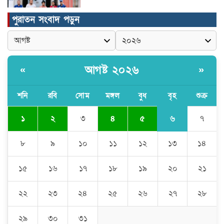
পুরাতন সংবাদ পড়ুন
মুন্সীগঞ্জের টংগীবাড়ীতে ৭ ফুট ৬ ইঞ্চি উচ্চতার
গাঁজা গাছের পরিচর্যাকারী গ্রেপ্তার।
আগষ্ট ২০২৬
«
»
ঘণ্টার পর ঘণ্টা বিদ্যুৎহীন মৌলভীবাজার:
অতিরিক্ত বিলে দিশেহারা গ্রাহক, তীব্র ক্ষোভ
শনি
রবি
সোম
মঙ্গল
বুধ
বৃহ
শুক্র
৬
১
২
৩
৪
৫
৭
বিশ্বনাথে ‘প্রবাসী ওয়েলফেয়ার
এসোসিয়েশন’র পক্ষ থেকে নগদ অর্থ বিতরণ
৮
৯
১০
১১
১২
১৩
১৪
১৫
১৬
১৭
১৮
১৯
২০
২১
মন্ত্রীর নাম ভাঙিয়ে তদবির বাণিজ্য মোংলায়
গ্রেফতার ১ সিল-স্টাম্প প্যাড জব্দ।
২২
২৩
২৪
২৫
২৬
২৭
২৮
২৯
৩০
৩১