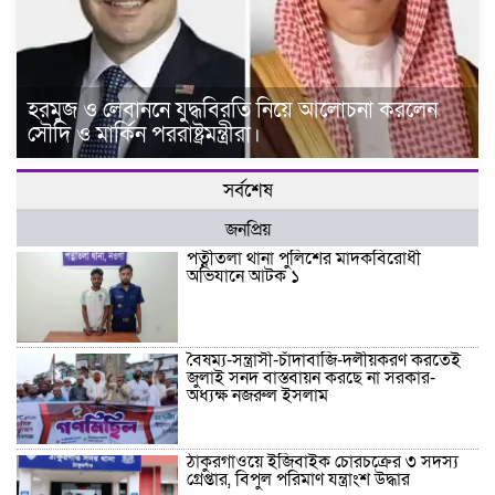
হরমুজ ও লেবাননে যুদ্ধবিরতি নিয়ে আলোচনা করলেন
সৌদি ও মার্কিন পররাষ্ট্রমন্ত্রীরা।
সর্বশেষ
জনপ্রিয়
পত্নীতলা থানা পুলিশের মাদকবিরোধী
অভিযানে আটক ১
বৈষম্য-সন্ত্রাসী-চাঁদাবাজি-দলীয়করণ করতেই
জুলাই সনদ বাস্তবায়ন করছে না সরকার-
অধ্যক্ষ নজরুল ইসলাম
ঠাকুরগাঁওয়ে ইজিবাইক চোরচক্রের ৩ সদস্য
গ্রেপ্তার, বিপুল পরিমাণ যন্ত্রাংশ উদ্ধার ‎