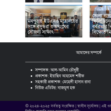
ভোলা লা
মনপুরায় ইউএনও মহোদয়ের
ফিলিস্তিন
সঙ্গে বসুন্ধরা শুভসংঘের
বর্বরতার ব
সৌজন্য সাক্ষাৎ
বিক্ষোভ মি
আমাদের সম্পর্কে
সম্পাদক: আল-আমিন চৌধুরী
প্রকাশক: ইয়াছিন আহমেদ শরীফ
সহকারী প্রকাশক: মেহেদী হাসান রানা
নিউজ এডিটর: নাজমুল হক
© ২০২৪-২০২৫ সর্বস্বত্ব সংরক্ষিত | স্বাধীন সূর্যোদয় | এই