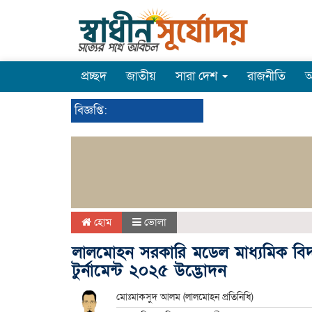
প্রচ্ছদ
জাতীয়
সারা দেশ
রাজনীতি
অ
বিজ্ঞপ্তি:
হোম
ভোলা
লালমোহন সরকারি মডেল মাধ্যমিক বিদ
টুর্নামেন্ট ২০২৫ উদ্ভোদন
মোঃমাকসুদ আলম (লালমোহন প্রতিনিধি)