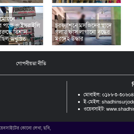
লমোহনে
ের পক্ষে ও ইসরাইলি
চরফ্যাশনে মসজিদের ছাদে
িরুদ্ধে বিশাল
গলায় ফাঁস লাগানো বৃদ্ধের
ছিল অনুষ্ঠিত
মরদেহ উদ্ধার
গোপনীয়তা নীতি
ব
মোবাইল: ০১৮৮৩-৩০৬০
ই-মেইল: shadhinsurjo
ওয়েবসাইট: www.shadh
 ওয়েবসাইটের কোনো লেখা, ছবি,