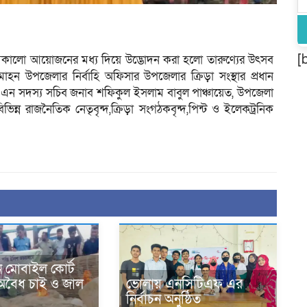
[
কালো আয়োজনের মধ্য দিয়ে উদ্ভোদন করা হলো তারুণ্যের উৎসব
োহন উপজেলার নির্বাহি অফিসার উপজেলার ক্রিড়া সংস্থার প্রধান
এন সদস্য সচিব জনাব শফিকুল ইসলাম বাবুল পাঞ্চায়েত, উপজেলা
িন্ন রাজনৈতিক নেতৃবৃন্দ,ক্রিড়া সংগঠকবৃন্দ,পিন্ট ও ইলেকট্রনিক
 মোবাইল কোর্ট
অবৈধ চাই ও জাল
ভোলায় এনসিটিএফ এর
নির্বাচন অনুষ্ঠিত