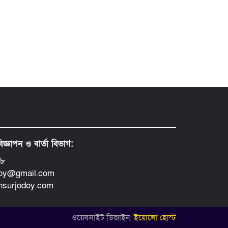
িজ্ঞাপন ও বার্তা বিভাগ:
৪৮
doy@gmail.com
insurjodoy.com
ওয়েবসাইট ডিজাইন:
ইয়োলো হোস্ট