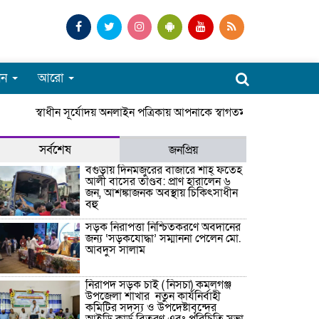
পন
আরো
স্বাধীন সূর্যোদয় অনলাইন পত্রিকায় আপনাকে স্বাগতম। সারাদেশে জেলা
সর্বশেষ
জনপ্রিয়
বগুড়ায় দিনমজুরের বাজারে শাহ্ ফতেহ
আলী বাসের তাণ্ডব: প্রাণ হারালেন ৬
জন, আশঙ্কাজনক অবস্থায় চিকিৎসাধীন
বহু
সড়ক নিরাপত্তা নিশ্চিতকরণে অবদানের
জন্য ‘সড়কযোদ্ধা’ সম্মাননা পেলেন মো.
আবদুস সালাম
নিরাপদ সড়ক চাই ( নিসচা) কমলগঞ্জ
উপজেলা শাখার নতুন কার্যনির্বাহী
কমিটির সদস্য ও উপদেষ্টাবৃন্দের