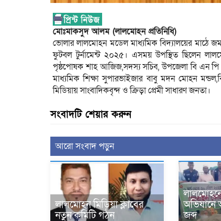
মোঃমাকসুদ আলম (লালমোহন প্রতিনিধি)
ভোলার লালমোহন মডেল মাধ্যমিক বিদ্যালয়ের মাঠে জম
ফুটবল টুর্নামেন্ট ২০২৫। এসময় উপস্থিত ছিলেন লালম
পৃষ্ঠপোষক শাহ আজিজ,সদস্য সচিব, উপজেলা বি এন পি 
মাধ্যমিক শিক্ষা সুপারভাইজার বাবু মদন মোহন মন্ডল,বিভ
মিডিয়ায় সাংবাদিকবৃন্দ ও ক্রিড়া প্রেমী সাধারণ জনতা।
সংবাদটি শেয়ার করুন
আরো সংবাদ পড়ুন
লালমোহনে
অভিযানে 
লালমোহন মিডিয়া ক্লাবের
জব্দ
নতুন কমিটি গঠন