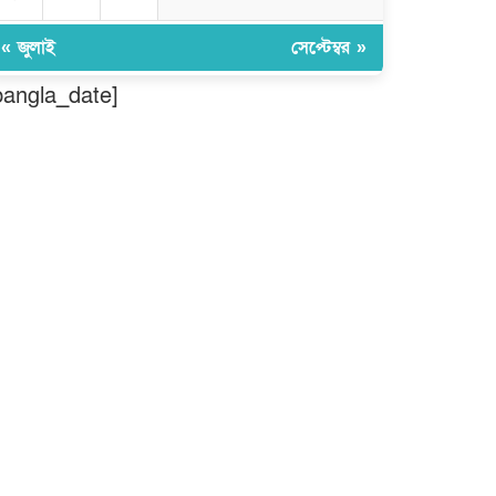
বিশ্বনাথে ‘প্রবাসী ওয়েলফেয়ার
এসোসিয়েশন’র পক্ষ থেকে নগদ অর্থ
« জুলাই
সেপ্টেম্বর »
বিতরণ
bangla_date]
মন্ত্রীর নাম ভাঙিয়ে তদবির বাণিজ্য
মোংলায় গ্রেফতার ১ সিল-স্টাম্প প্যাড
জব্দ।