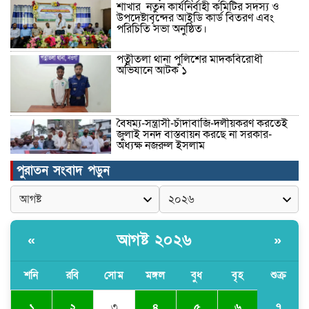
শাখার নতুন কার্যনির্বাহী কমিটির সদস্য ও
উপদেষ্টাবৃন্দের আইডি কার্ড বিতরণ এবং
পরিচিতি সভা অনুষ্ঠিত।
পত্নীতলা থানা পুলিশের মাদকবিরোধী
অভিযানে আটক ১
বৈষম্য-সন্ত্রাসী-চাঁদাবাজি-দলীয়করণ করতেই
জুলাই সনদ বাস্তবায়ন করছে না সরকার-
অধ্যক্ষ নজরুল ইসলাম
পুরাতন সংবাদ পড়ুন
ঠাকুরগাঁওয়ে ইজিবাইক চোরচক্রের ৩ সদস্য
গ্রেপ্তার, বিপুল পরিমাণ যন্ত্রাংশ উদ্ধার ‎
আগষ্ট ২০২৬
«
»
মুন্সীগঞ্জের টংগীবাড়ীতে ৭ ফুট ৬ ইঞ্চি উচ্চতার
গাঁজা গাছের পরিচর্যাকারী গ্রেপ্তার।
শনি
রবি
সোম
মঙ্গল
বুধ
বৃহ
শুক্র
৭
১
২
৩
৪
৫
৬