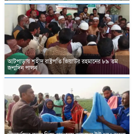
আটপাড়ায় শহীদ রাষ্ট্রপতি জিয়াউর রহমানের ৮৯ তম
জন্মদিন পালন