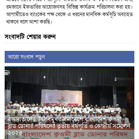
রমজানে ইফতারির আয়োজনসহ বিভিন্ন কার্যক্রম পরিচালনা করা হয়।
আগামীতেও ব্যাংকের পক্ষ থেকে এ ধরনের মানবিক কর্মসূচি অব্যাহত
থাকবে বলে আশা করছি।
সংবাদটি শেয়ার করুন
আরো সংবাদ পড়ুন
রক্তদাতাদের উৎসবমুখর সমাবেশে বাংলাদেশ ক্বওমী
ব্লাড ডোনার পরিষদের তৃতীয় বর্ষপূর্তি ও কেন্দ্রীয় সম্মেলন
২০২৫