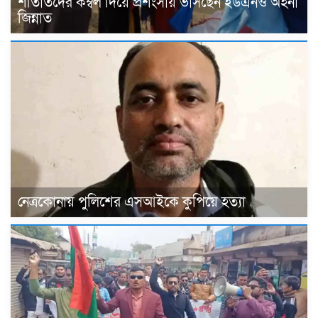
শীতার্তদের কম্বল দিয়ে প্রশংসায় ভাসছেন ইউএনও অহনা
জিন্নাত
নেত্রকোনায় পুলিশের এসআইকে কুপিয়ে হত্যা