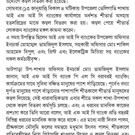
উদ্যেগে কম্বল বিতরণ করা হয়েছে।
সোমবার (১৩ জানুয়ারি) বিকাল ৪ ঘটিকায় উপজেলা তেলিগাতি শাখায়
আই এফ আই সি ব্যাংকের কার্যালয়ে অর্ধশত শীতার্ত অসহায়
হতদরিদ্রের মাঝে কম্বল বিতরণ করা হয়। কম্বল পেয়ে শীতার্ত
লোকজন ব্যাংকের মঙ্গল কামনা করেন।
এ সময় উপস্থিত ছিলেন আই এফ আই সি ব্যাংকের উপজেলা অফিসার
ইনচার্জ মোহাম্মদ তামজিদুল ইসলাম, সহকারী অফিসার মোঃ শাকিল
আহমেদ বিপুল, এবং প্রিন্ট এবং ইলেকট্রিক মিডিয়া সহ ব্যাংকের
সকল কর্মচারীবৃন্দ।
আটপাড়া উপ-শাখার অফিসার ইনচার্জ মোঃ তামজিদুল ইসলাম
জানান, আই এফ আই সি ব্যাংক পি এল সি বরাবরই ব্যাংকিং
কার্যক্রমের সাথে সুবিধা বঞ্চিত মানুষের পাশে দাঁড়িয়েছে। পূর্বেও বন্যা
দুর্গত মানুষের পাশে দাঁড়ানোর পাশাপাশি শীতকালে শীতার্ত মানুষদের
কম্বল দিয়েছে, সেই ধারাবাহিকতায় এবার শীতে সকল শাখা-উপশাখা
থেকে কম্বল বিতরণ কর্মসূচি চলছে। এবং এ ধরনের মানবিক কাজের
প্রশংসা করে তিনি আরো বলেন, আই এফ আই সি ব্যাংক প্রতি বছরই
বিভিন্ন ধরনের মানবিক কাজ করে থাকে। এর মধ্যে নারী দিবস পালন,
গ্রীষ্মকালে মৌসুমি ফলের সমন্বয়ে মধুমাস উৎসব পালন, শীতকালে
প্রতিবেশীদের নিয়ে পিঠাপুলি খাওয়ার উৎসব ও কম্বল বিতরণ এবং