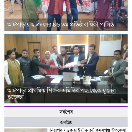
আটপাড়ায় ছাত্রদলের ৪৬ তম প্রতিষ্ঠাবার্ষিকী পালিত
আটপাড়া প্রাথমিক শিক্ষক সমিতির পক্ষ থেকে ফুলেল
শুভেচ্ছা
সর্বশেষ
জনপ্রিয়
নিরাপদ সড়ক চাই ( নিসচা) কমলগঞ্জ উপজেলা