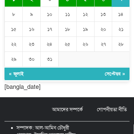
ঘণ্টার পর ঘণ্টা বিদ্যুৎহীন মৌলভীবাজার:
অতিরিক্ত বিলে দিশেহারা গ্রাহক, তীব্র ক্ষোভ
৮
৯
১০
১১
১২
১৩
১৪
১৫
১৬
১৭
১৮
১৯
২০
২১
বিশ্বনাথে ‘প্রবাসী ওয়েলফেয়ার
এসোসিয়েশন’র পক্ষ থেকে নগদ অর্থ বিতরণ
২২
২৩
২৪
২৫
২৬
২৭
২৮
২৯
৩০
৩১
মন্ত্রীর নাম ভাঙিয়ে তদবির বাণিজ্য মোংলায়
গ্রেফতার ১ সিল-স্টাম্প প্যাড জব্দ।
« জুলাই
সেপ্টেম্বর »
[bangla_date]
ঠাকুরগাঁওয়ে ২২০ পিস ইয়াবা, ৯ বোতল
ফেন্সিডিল ও ৩২ হাজার টাকা উদ্ধার, আটক ১
আমাদের সম্পর্কে
গোপনীয়তা নীতি
মুন্সীগঞ্জ লৌহজংয়ে শিক্ষার্থীদের নিয়ে
মাদকবিরোধী ক্যাম্পেইন
সম্পাদক: আল-আমিন চৌধুরী