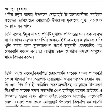
০৪ জুন,বুধবার।
পবিত্র ঈদুল আযহা উপলক্ষে মোল্লাহাট উপজেলাবাসীসহ সবাইকে
শুভেচ্ছা জানিয়েছেন মোল্লাহাট উপজেলা যুবদলের যুগ্ম আহ্বায়ক
মোল্লা মাসুদ আলম।
তিনি বলেন, ঈদুল আজহা প্রতিটি মুসলিম পরিবারের জন্য এক আনন্দ
যাত্রা। কারন উল্লেখ্য করে তিনি বলেন,এই ঈদে মহান আল্লাহ কে রাজি
খুশি করার জন্য মুসলমানগণ স্বামর্থ অনুযায়ী কোরবানির পশু
কোরবানি করেন এবং তা আত্মীয় স্বজন ও গরীব অসহায় মানুষের
মাঝে বিতরণ করেন।
তিনি আরও বলেন,বিএনপির চেয়ারপার্সন সাবেক সফল প্রধানমন্ত্রী
বেগম খালেদা জিয়া,ভারপ্রাপ্ত চেয়ারম্যান জনাব তারেক রহমান সহ ,
বি এন পির নির্বাহী কমিটির সদস্যমন্ডলীসহ মোল্লাহাট উপজেলা
বিএনপির সাবেক সফল সভাপতি শেখ হাফিজুর রহমান ভাইয়ের ও
শিকদার হারুন আল- রশিদ ভাইয়ের(সাবেক সভাপতি, বাগেরহাট
জেলা যুবদল) পক্ষ থেকে মোল্লাহাট উপজেলা বিএনপি সহ প্রতিটি