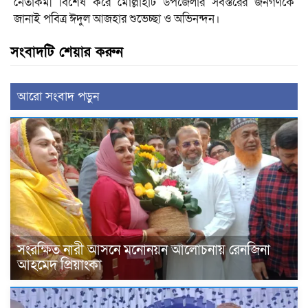
নেতাকর্মী বিশেষ করে মোল্লাহাট উপজেলার সর্বস্তরের জনগণকে
জানাই পবিত্র ঈদুল আজহার শুভেচ্ছা ও অভিনন্দন।
সংবাদটি শেয়ার করুন
আরো সংবাদ পড়ুন
সংরক্ষিত নারী আসনে মনোনয়ন আলোচনায় রেনজিনা
আহমেদ প্রিয়াংকা