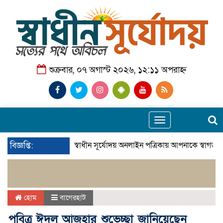
শুক্রবার, ০৭ অগাস্ট ২০২৬, ১২:১১ অপরাহ্ন
Toggle
navigation
বিজ্ঞপ্তি:
স্বাধীন সূর্যোদয় অনলাইন পত্রিকায় আপনাকে স্বাগতম।
হোম
বাগেরহাট
পবিত্র ঈদুল আজহার শুভেচ্ছা জানিয়েছেন