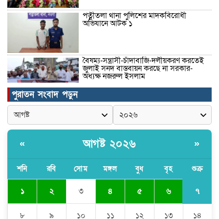
পত্নীতলা থানা পুলিশের মাদকবিরোধী
অভিযানে আটক ১
বৈষম্য-সন্ত্রাসী-চাঁদাবাজি-দলীয়করণ করতেই
জুলাই সনদ বাস্তবায়ন করছে না সরকার-
অধ্যক্ষ নজরুল ইসলাম
পুরাতন সংবাদ পড়ুন
ঠাকুরগাঁওয়ে ইজিবাইক চোরচক্রের ৩ সদস্য
গ্রেপ্তার, বিপুল পরিমাণ যন্ত্রাংশ উদ্ধার ‎
আগষ্ট ২০২৬
«
»
মুন্সীগঞ্জের টংগীবাড়ীতে ৭ ফুট ৬ ইঞ্চি উচ্চতার
গাঁজা গাছের পরিচর্যাকারী গ্রেপ্তার।
শনি
রবি
সোম
মঙ্গল
বুধ
বৃহ
শুক্র
৭
১
২
৩
৪
৫
৬
ঘণ্টার পর ঘণ্টা বিদ্যুৎহীন মৌলভীবাজার:
অতিরিক্ত বিলে দিশেহারা গ্রাহক, তীব্র ক্ষোভ
৮
৯
১০
১১
১২
১৩
১৪