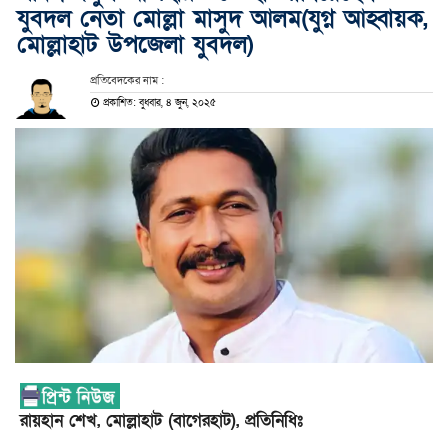
যুবদল নেতা মোল্লা মাসুদ আলম(যুগ্ন আহ্বায়ক,
মোল্লাহাট উপজেলা যুবদল)
প্রতিবেদকের নাম :
প্রকাশিত: বুধবার, ৪ জুন, ২০২৫
রায়হান শেখ, মোল্লাহাট (বাগেরহাট), প্রতিনিধিঃ