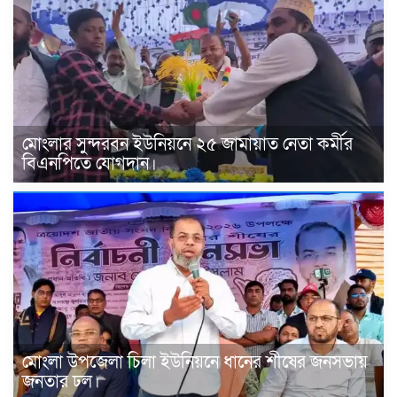
মোংলার সুন্দরবন ইউনিয়নে ২৫ জামায়াত নেতা কর্মীর
বিএনপিতে যোগদান।
মোংলা উপজেলা চিলা ইউনিয়নে ধানের শীষের জনসভায়
জনতার ঢল।