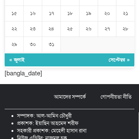
১৫
১৬
১৭
১৮
১৯
২০
২১
বিশ্বনাথে ‘প্রবাসী ওয়েলফেয়ার
এসোসিয়েশন’র পক্ষ থেকে নগদ অর্থ বিতরণ
২২
২৩
২৪
২৫
২৬
২৭
২৮
২৯
৩০
৩১
মন্ত্রীর নাম ভাঙিয়ে তদবির বাণিজ্য মোংলায়
গ্রেফতার ১ সিল-স্টাম্প প্যাড জব্দ।
« জুলাই
সেপ্টেম্বর »
[bangla_date]
ঠাকুরগাঁওয়ে ২২০ পিস ইয়াবা, ৯ বোতল
ফেন্সিডিল ও ৩২ হাজার টাকা উদ্ধার, আটক ১
আমাদের সম্পর্কে
গোপনীয়তা নীতি
মুন্সীগঞ্জ লৌহজংয়ে শিক্ষার্থীদের নিয়ে
মাদকবিরোধী ক্যাম্পেইন
সম্পাদক: আল-আমিন চৌধুরী
প্রকাশক: ইয়াছিন আহমেদ শরীফ
সহকারী প্রকাশক: মেহেদী হাসান রানা
নিউজ এডিটর: নাজমুল হক