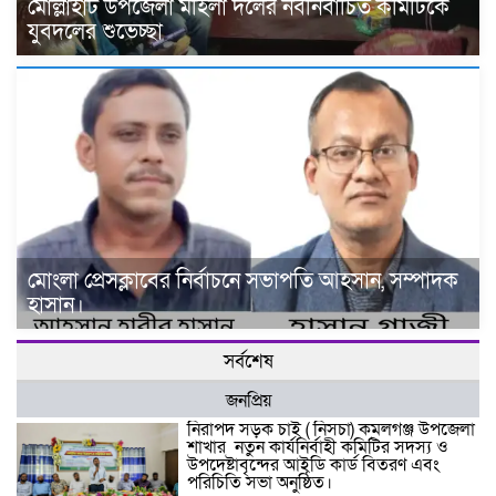
মোল্লাহাট উপজেলা মহিলা দলের নবনির্বাচিত কমিটিকে
যুবদলের শুভেচ্ছা
মোংলা প্রেসক্লাবের নির্বাচনে সভাপতি আহসান, সম্পাদক
হাসান।
সর্বশেষ
জনপ্রিয়
নিরাপদ সড়ক চাই ( নিসচা) কমলগঞ্জ উপজেলা
শাখার নতুন কার্যনির্বাহী কমিটির সদস্য ও
উপদেষ্টাবৃন্দের আইডি কার্ড বিতরণ এবং
পরিচিতি সভা অনুষ্ঠিত।