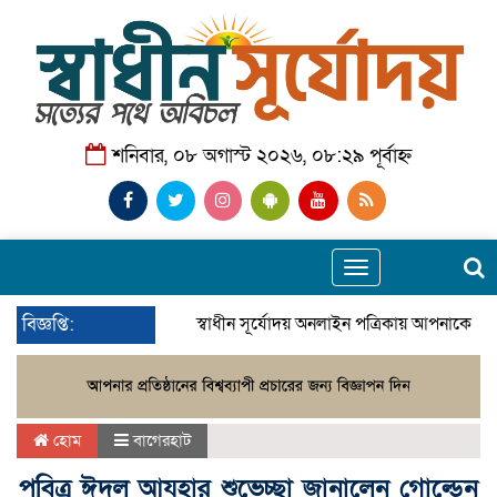
শনিবার, ০৮ অগাস্ট ২০২৬, ০৮:২৯ পূর্বাহ্ন
Toggle
navigation
বিজ্ঞপ্তি:
স্বাধীন সূর্যোদয় অনলাইন পত্রিকায় আপনাকে স্ব
হোম
বাগেরহাট
পবিত্র ঈদুল আযহার শুভেচ্ছা জানালেন গোল্ডেন