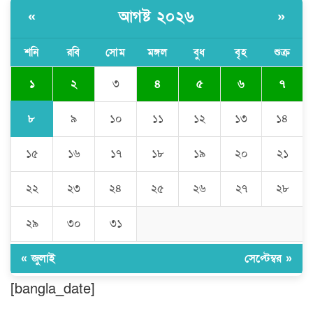
আগষ্ট ২০২৬
«
»
বৈষম্য-সন্ত্রাসী-চাঁদাবাজি-দলীয়করণ করতেই
জুলাই সনদ বাস্তবায়ন করছে না সরকার-
অধ্যক্ষ নজরুল ইসলাম
শনি
রবি
সোম
মঙ্গল
বুধ
বৃহ
শুক্র
১
২
৩
৪
৫
৬
৭
ঠাকুরগাঁওয়ে ইজিবাইক চোরচক্রের ৩ সদস্য
গ্রেপ্তার, বিপুল পরিমাণ যন্ত্রাংশ উদ্ধার ‎
৮
৯
১০
১১
১২
১৩
১৪
১৫
১৬
১৭
১৮
১৯
২০
২১
মুন্সীগঞ্জের টংগীবাড়ীতে ৭ ফুট ৬ ইঞ্চি উচ্চতার
গাঁজা গাছের পরিচর্যাকারী গ্রেপ্তার।
২২
২৩
২৪
২৫
২৬
২৭
২৮
ঘণ্টার পর ঘণ্টা বিদ্যুৎহীন মৌলভীবাজার:
২৯
৩০
৩১
অতিরিক্ত বিলে দিশেহারা গ্রাহক, তীব্র ক্ষোভ
« জুলাই
সেপ্টেম্বর »
[bangla_date]
বিশ্বনাথে ‘প্রবাসী ওয়েলফেয়ার
এসোসিয়েশন’র পক্ষ থেকে নগদ অর্থ বিতরণ