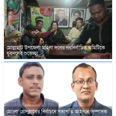
মোল্লাহাট উপজেলা মহিলা দলের নবনির্বাচিত কমিটিকে
যুবদলের শুভেচ্ছা
মোংলা প্রেসক্লাবের নির্বাচনে সভাপতি আহসান, সম্পাদক