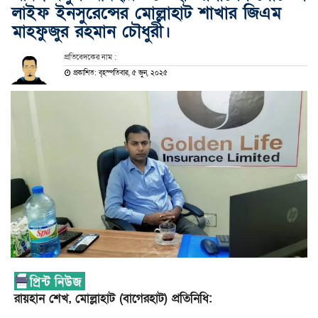
লাইফ ইনসুরেন্সের মোল্লাহাট শাখার জিএম
মাহফুজুর রহমান চৌধুরী।
প্রতিবেদকের নাম :
প্রকাশিত: বৃহস্পতিবার, ৫ জুন, ২০২৫
রায়হান শেখ, মোল্লাহাট (বাগেরহাট) প্রতিনিধি: