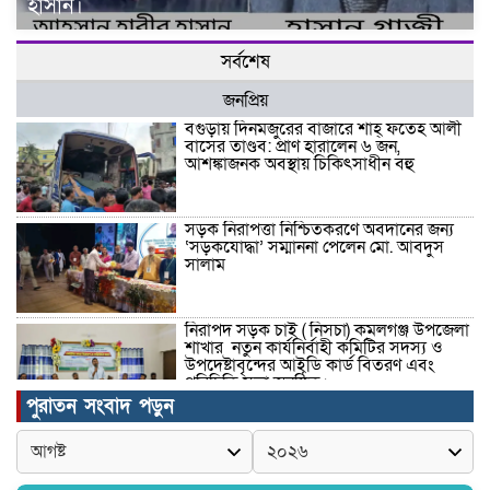
হাসান।
সর্বশেষ
জনপ্রিয়
বগুড়ায় দিনমজুরের বাজারে শাহ্ ফতেহ আলী
বাসের তাণ্ডব: প্রাণ হারালেন ৬ জন,
আশঙ্কাজনক অবস্থায় চিকিৎসাধীন বহু
সড়ক নিরাপত্তা নিশ্চিতকরণে অবদানের জন্য
‘সড়কযোদ্ধা’ সম্মাননা পেলেন মো. আবদুস
সালাম
নিরাপদ সড়ক চাই ( নিসচা) কমলগঞ্জ উপজেলা
শাখার নতুন কার্যনির্বাহী কমিটির সদস্য ও
উপদেষ্টাবৃন্দের আইডি কার্ড বিতরণ এবং
পরিচিতি সভা অনুষ্ঠিত।
পুরাতন সংবাদ পড়ুন
পত্নীতলা থানা পুলিশের মাদকবিরোধী
অভিযানে আটক ১