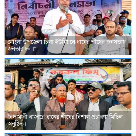
মোংলা উপজেলা চিলা ইউনিয়নে ধানের শীষের জনসভায়
জনতার ঢল।
বৈদ্যমারী বাজারে ধানের শীষের বিশাল প্রচারণা মিছিল
অনুষ্ঠিত।