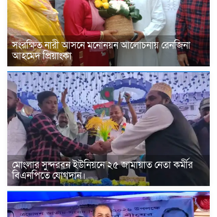
সংরক্ষিত নারী আসনে মনোনয়ন আলোচনায় রেনজিনা
আহমেদ প্রিয়াংকা
মোংলার সুন্দরবন ইউনিয়নে ২৫ জামায়াত নেতা কর্মীর
বিএনপিতে যোগদান।