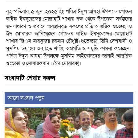
বৃহস্পতিবার, ৫ জুন, ২০২৫ ইং পবিত্র ঈদুল আযহা উপলক্ষে গোল্ডন
লাইফ ইনসুরেন্সের মোল্লাহাট শাখার পক্ষ থেকে উপজেলা সর্বস্তরের
জনসাধারণ ও প্রবাসে অবস্থানরত সকলের প্রতি আন্তরিক শুভেচ্ছা ও
ঈদ মোবারক জানিয়েছেন গোল্ডেন লাইফ ইনসুরেন্সের মোল্লাহাট
শাখার জিএম মাহফুজর রহমান চৌধুরী।শুভেচ্ছায় তিনি দেশবাসী ও
মুসলিম উম্মাহর অব্যাহত শান্তি, অগ্রগতি ও সমৃদ্ধি কামনা করেছেন।
পবিত্র ঈদুল আযহা উপলক্ষে মুসলিম ভাইবোনদের জানাই আন্তরিক
শুভেচ্ছা ও মোবারকবাদ। (ঈদ মোবারক)।
সংবাদটি শেয়ার করুন
আরো সংবাদ পড়ুন