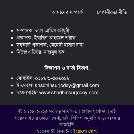
আমাদের সম্পর্কে
গোপনীয়তা নীতি
মন্ত্রীর নাম ভাঙিয়ে তদবির বাণিজ্য মোংলায়
গ্রেফতার ১ সিল-স্টাম্প প্যাড জব্দ।
সম্পাদক: আল-আমিন চৌধুরী
প্রকাশক: ইয়াছিন আহমেদ শরীফ
সহকারী প্রকাশক: মেহেদী হাসান রানা
নিউজ এডিটর: নাজমুল হক
বিজ্ঞাপন ও বার্তা বিভাগ:
মোবাইল: ০১৮৮৩-৩০৬০৪৮
ই-মেইল: shadhinsurjodoy@gmail.com
ওয়েবসাইট: www.shadhinsurjodoy.com
© ২০২৪-২০২৫ সর্বস্বত্ব সংরক্ষিত | স্বাধীন সূর্যোদয় | এই
ওয়েবসাইটের কোনো লেখা, ছবি, ভিডিও অনুমতি ছাড়া ব্যবহার
বেআইনি।
ওয়েবসাইট ডিজাইন:
ইয়োলো হোস্ট