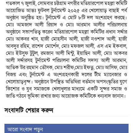
গতকাল ৭ জুলাই, সোমবার চট্টগ্রাম নগরীর মতিয়ারপোল মহল্লা কমিটি
আয়োজিত আন্তঃ ফুটবল টুর্নামেন্ট ২০২৫ এর খেলোয়াড় বাছাই পর্ব
অনুষ্ঠান অনুষ্ঠিত হয়। টুর্নামেন্ট এ মোট ৮টি দল অংশগ্রহণ করছে।
মোঃ আমজাদ আলী রিয়াদ ও মোঃ আরমান আলীর পরিচালনায়
অনুষ্ঠানে সভাপতিত্ব করেন মতিয়ারপোল মহল্লা কমিটির প্রধান সর্দ্দার
মোঃ আকবর খান, হাজী মোহসীন আলী, হাজী নওশাদ আলী, হাজী
আবদুর রহিম, রাশেদ মোর্শেদ, মোঃ মফজল আলী, এস এম ইকবাল,
মোঃ ইউসুফ টুটুল, রমজান আলী মিন্টু, ইয়াছিন আলী, মোঃ আকবর
আলী সর্দ্দারসহ টুর্নামেন্ট পরিচালনা কমিটির সদস্য আলী আরমান,
আতিক উর রহমান তৌসক, মোঃ শরীফ,মোঃ ইফতু, মোঃ আসিফ, মোঃ
বিজয় এবং টুর্নামেন্ট এ অংশগ্রহণকারী দলের টীম ম্যানেজার ও
খেলোয়াড়বৃন্দ। অনুষ্ঠানে উপস্থিত অতিথিরা বর্তমান অপসংস্কৃতির যুগে
কিশোর ও যুব সমাজকে খেলাধুলার মাধ্যমে একটি সুন্দর সমাজ ও
জাতি গঠনে ভূমিকা রাখার জন্য আয়োজক কমিটিকে ধন্যবাদ জানান।
সংবাদটি শেয়ার করুন
আরো সংবাদ পড়ুন