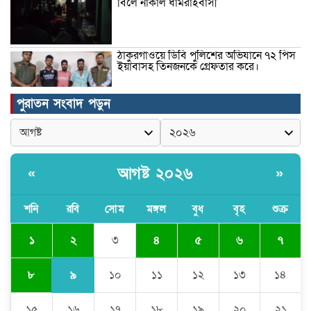
বিলে নাকাল ধামরাইবাসী
ঠাকুরগাঁওয়ে ডিবি পুলিশের অভিযানে ৭২ পিস
ইয়াবাসহ তিনজনকে গ্রেফতার করে।
পুরাতন সংবাদ পড়ুন
উদ্বোধন হলো রানীশংকৈল উপজেলা মডেল
মসজিদ।
আগষ্ট ২০২৬
«
»
কুমিল্লা প্রেসক্লাবে তিন সাবেক সভাপতিকে
স্মরণ
শনি
রবি
সোম
মঙ্গল
বুধ
বৃহ
শুক্র
২
১
৩
৪
৫
৬
৭
জলবায়ু পরিবর্তনের বিরূপ প্রভাব
মোকাবেলায়, বৃক্ষ রোপণ কর্মসূচি।
৯
৮
১০
১১
১২
১৩
১৪
১৫
১৬
১৭
১৮
১৯
২০
২১