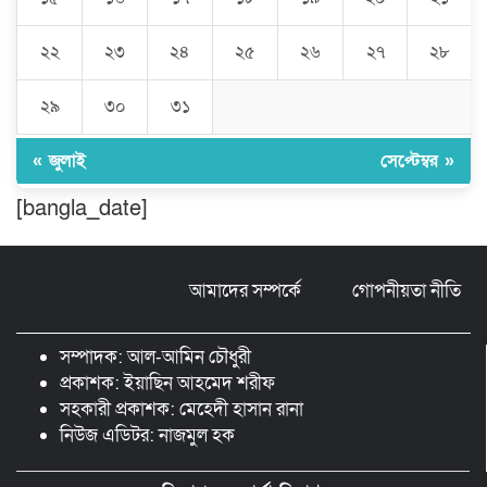
চৌদ্দগ্রামে পুলিশের প্রতি জনগণের আস্থা
ফেরাতে বিশেষ ভূমিকা রাখছেন ওসি আরিফ
হোসাইন
২২
২৩
২৪
২৫
২৬
২৭
২৮
লালমনিরহাট দলিল লেখক সমিতির ত্রি-বার্ষিক
২৯
৩০
৩১
নির্বাচন সম্পন্ন, সভাপতি সিরাজুল ও সাধারণ
সম্পাদক হামিদুর
« জুলাই
সেপ্টেম্বর »
শিক্ষার্থীকে সত্যিকারের মানুষ হিসেবে গড়ে
[bangla_date]
তুলতে হবে -জবি ভিসি ড. রইছ উদদীন
আমাদের সম্পর্কে
গোপনীয়তা নীতি
সড়ক নিরাপত্তা ও জনসচেতনতা তৈরিতে
অবদানের সড়ক যোদ্ধা পদক পেলেন নিসচা
কমলগঞ্জ শাখার সভাপতি মোঃ আব্দুস সালাম।
সম্পাদক: আল-আমিন চৌধুরী
প্রকাশক: ইয়াছিন আহমেদ শরীফ
সহকারী প্রকাশক: মেহেদী হাসান রানা
নিউজ এডিটর: নাজমুল হক