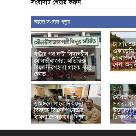
সংবাদটি শেয়ার করুন
আরো সংবাদ পড়ুন
চা শ্রমিক
একাডেমি ব
ঘণ্টার পর ঘণ্টা বিদ্যুৎহীন
চা বাগান
মৌলভীবাজার: অতিরিক্ত
খেলা অনুষ্
বিলে দিশেহারা গ্রাহক, তীব্র
ক্ষোভ
মৌলভীবাজা
শ্রীমঙ্গলে সাংবাদিকদের
সততা সমাজ
বিরুদ্ধে বিএনপি নেতার
উদ্যোগে বিন
মামলা প্রেসক্লাবের নিন্দা।
চিকিৎসা ক্