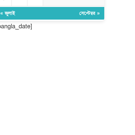
ঠাকুরগাঁওয়ে ২২০ পিস ইয়াবা, ৯
বোতল ফেন্সিডিল ও ৩২ হাজার টাকা
« জুলাই
সেপ্টেম্বর »
উদ্ধার, আটক ১
bangla_date]
মুন্সীগঞ্জ লৌহজংয়ে শিক্ষার্থীদের নিয়ে
মাদকবিরোধী ক্যাম্পেইন