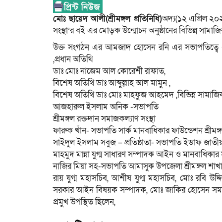
মোঃ ছায়েদ আলী(শ্রীমঙ্গল প্রতিনিধি)
অদ্য(১২ এপ্রিল ২০২৫
সংস্থা’র বই এর মোড়ক উন্মোচন অনুষ্ঠানের বিভিন্ন সাম
উক্ত সংগঠন এর আমজাদ হোসেন রনি এর সভাপতিত্বে এবং 
,প্রধান অতিথি
ডাঃ মোঃ নাজেম আল কোরেশী রাফাত,
বিশেষ অতিথি ডাঃ আব্দুল্লাহ আল মামুন ,
বিশেষ অতিথি ডাঃ মোঃ মাহফুজ আহমেদ ,বিভিন্ন সামাজি
আজহারুল ইসলাম অনিক -সভাপতি
শ্রীমঙ্গল রক্তদান সমাজকল্যাণ সংস্থা
ফারুক খাঁন- সভাপতি সার্ক মানবাধিকার ফাউন্ডেশন শ্রীমঙ্
সাইদুল ইসলাম সবুজ – প্রতিষ্ঠাতা- সভাপতি ইডাফ জাতীয় ম
মাহমুদ মান্না যুগ্ম সাধারণ সম্পাদক আইন ও মানবাধিকার স
নাজির মিয়া সহ-সভাপতি আমাসুক উপজেলা শ্রীমঙ্গল শাখা,এছ
রায় যুগ্ম মহাসচিব, আশীষ যুগ্ম মহাসচিব, মোঃ রবি উ
সরকার আইন বিষয়ক সম্পাদক, মোঃ জাকির হোসেন সমাজ
প্রমুখ উপস্থিত ছিলেন,