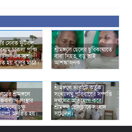
দের সেবক ফুটবল
নাম চাকলা পুন্জি
শ্রীমঙ্গলে ছেলের ছুরিকাঘাতে
 ফুটবল একাদশ
বাবা নিহত, বড় ভাই
ঠিত হয় বালুর মাঠে।
আশঙ্কাজনক
শ্রীমঙ্গলে ভারাটে কর্তৃক
রের শ্রীমঙ্গলে
সংখ্যালঘু পরিবারের সম্পত্তি
কল্যাণ সংস্থার
দখলের অভিযোগ করে
ামূল্যে চক্ষু
শ্রীমঙ্গল প্রেসক্লাবে সংবাদ
যাম্প অনুষ্ঠিত হয়।
সম্মেলন।