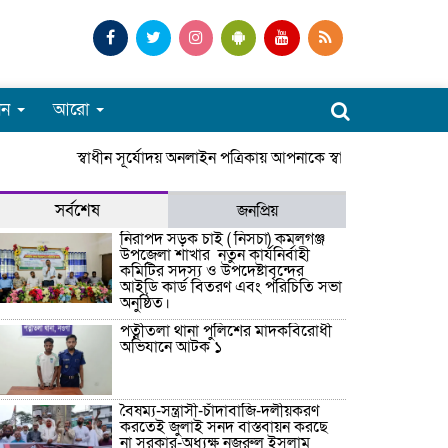
পন
আরো
স্বাধীন সূর্যোদয় অনলাইন পত্রিকায় আপনাকে স্বাগতম। সারাদেশে
সর্বশেষ
জনপ্রিয়
নিরাপদ সড়ক চাই ( নিসচা) কমলগঞ্জ
উপজেলা শাখার নতুন কার্যনির্বাহী
কমিটির সদস্য ও উপদেষ্টাবৃন্দের
আইডি কার্ড বিতরণ এবং পরিচিতি সভা
অনুষ্ঠিত।
পত্নীতলা থানা পুলিশের মাদকবিরোধী
অভিযানে আটক ১
বৈষম্য-সন্ত্রাসী-চাঁদাবাজি-দলীয়করণ
করতেই জুলাই সনদ বাস্তবায়ন করছে
না সরকার-অধ্যক্ষ নজরুল ইসলাম