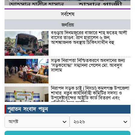
সর্বশেষ
জনপ্রিয়
বগুড়ায় দিনমজুরের বাজারে শাহ্ ফতেহ আলী
বাসের তাণ্ডব: প্রাণ হারালেন ৬ জন,
আশঙ্কাজনক অবস্থায় চিকিৎসাধীন বহু
সড়ক নিরাপত্তা নিশ্চিতকরণে অবদানের জন্য
‘সড়কযোদ্ধা’ সম্মাননা পেলেন মো. আবদুস
সালাম
নিরাপদ সড়ক চাই ( নিসচা) কমলগঞ্জ উপজেলা
শাখার নতুন কার্যনির্বাহী কমিটির সদস্য ও
উপদেষ্টাবৃন্দের আইডি কার্ড বিতরণ এবং
পরিচিতি সভা অনুষ্ঠিত।
পুরাতন সংবাদ পড়ুন
পত্নীতলা থানা পুলিশের মাদকবিরোধী
অভিযানে আটক ১