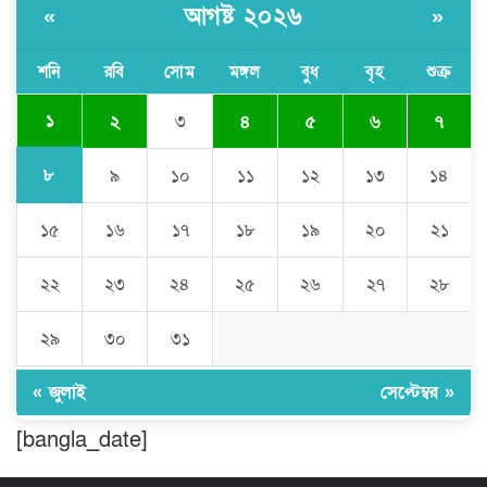
আগষ্ট ২০২৬
«
»
বৈষম্য-সন্ত্রাসী-চাঁদাবাজি-দলীয়করণ করতেই
জুলাই সনদ বাস্তবায়ন করছে না সরকার-
অধ্যক্ষ নজরুল ইসলাম
শনি
রবি
সোম
মঙ্গল
বুধ
বৃহ
শুক্র
১
২
৩
৪
৫
৬
৭
ঠাকুরগাঁওয়ে ইজিবাইক চোরচক্রের ৩ সদস্য
গ্রেপ্তার, বিপুল পরিমাণ যন্ত্রাংশ উদ্ধার ‎
৮
৯
১০
১১
১২
১৩
১৪
১৫
১৬
১৭
১৮
১৯
২০
২১
মুন্সীগঞ্জের টংগীবাড়ীতে ৭ ফুট ৬ ইঞ্চি উচ্চতার
গাঁজা গাছের পরিচর্যাকারী গ্রেপ্তার।
২২
২৩
২৪
২৫
২৬
২৭
২৮
ঘণ্টার পর ঘণ্টা বিদ্যুৎহীন মৌলভীবাজার:
২৯
৩০
৩১
অতিরিক্ত বিলে দিশেহারা গ্রাহক, তীব্র ক্ষোভ
« জুলাই
সেপ্টেম্বর »
[bangla_date]
বিশ্বনাথে ‘প্রবাসী ওয়েলফেয়ার
এসোসিয়েশন’র পক্ষ থেকে নগদ অর্থ বিতরণ