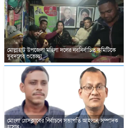
মোল্লাহাট উপজেলা মহিলা দলের নবনির্বাচিত কমিটিকে
যুবদলের শুভেচ্ছা
মোংলা প্রেসক্লাবের নির্বাচনে সভাপতি আহসান, সম্পাদক
হাসান।