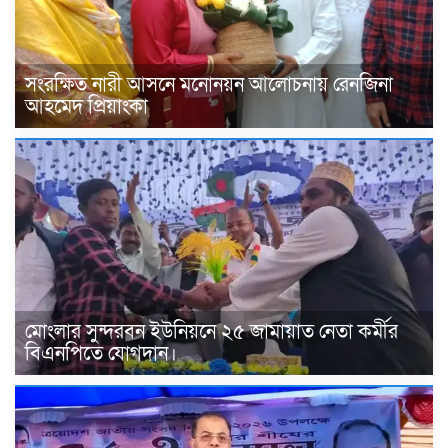
সংরক্ষিত নারী আসনে মনোনয়ন আলোচনায় রেনজিনা
আহমেদ প্রিয়াংকা
মোংলার সুন্দরবন ইউনিয়নে ২৫ জামায়াত নেতা কর্মীর
বিএনপিতে যোগদান।