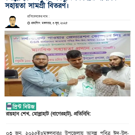
সহায়তা সামগ্রী বিতরণ।
প্রতিবেদকের নাম :
প্রকাশিত: মঙ্গলবার, ৩ জুন, ২০২৫
রায়হান শেখ, মোল্লাহাট (বাগেরহাট), প্রতিনিধি:
০৩ জুন, ২০২৫ইং(মঙ্গলবার)ঃ উপজেলায় আসন্ন পবিত্র ঈদ-উল-