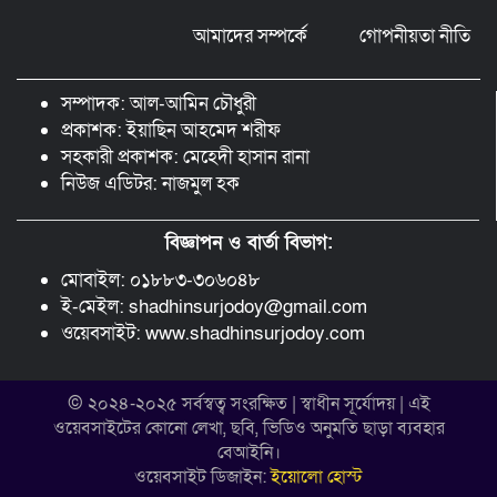
আমাদের সম্পর্কে
গোপনীয়তা নীতি
মন্ত্রীর নাম ভাঙিয়ে তদবির বাণিজ্য মোংলায়
গ্রেফতার ১ সিল-স্টাম্প প্যাড জব্দ।
সম্পাদক: আল-আমিন চৌধুরী
প্রকাশক: ইয়াছিন আহমেদ শরীফ
সহকারী প্রকাশক: মেহেদী হাসান রানা
নিউজ এডিটর: নাজমুল হক
বিজ্ঞাপন ও বার্তা বিভাগ:
মোবাইল: ০১৮৮৩-৩০৬০৪৮
ই-মেইল: shadhinsurjodoy@gmail.com
ওয়েবসাইট: www.shadhinsurjodoy.com
© ২০২৪-২০২৫ সর্বস্বত্ব সংরক্ষিত | স্বাধীন সূর্যোদয় | এই
ওয়েবসাইটের কোনো লেখা, ছবি, ভিডিও অনুমতি ছাড়া ব্যবহার
বেআইনি।
ওয়েবসাইট ডিজাইন:
ইয়োলো হোস্ট