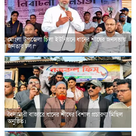
মোংলা উপজেলা চিলা ইউনিয়নে ধানের শীষের জনসভায়
জনতার ঢল।
বৈদ্যমারী বাজারে ধানের শীষের বিশাল প্রচারণা মিছিল
অনুষ্ঠিত।