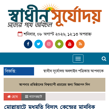
শনিবার, ০৮ অগাস্ট ২০২৬, ১২:১৩ অপরাহ্ন
Toggle
navigation
বিজ্ঞপ্তি:
স্বাধীন সূর্যোদয় অনলাইন পত্রিকায় আপনাকে স্ব
হোম
বাগেরহাট
মোল্লাহাটে মধুমতি বিদ্যুৎ কেন্দ্রের মানবিক