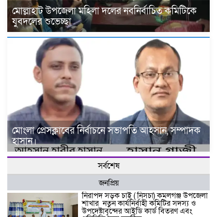
মোল্লাহাট উপজেলা মহিলা দলের নবনির্বাচিত কমিটিকে
যুবদলের শুভেচ্ছা
মোংলা প্রেসক্লাবের নির্বাচনে সভাপতি আহসান, সম্পাদক
হাসান।
সর্বশেষ
জনপ্রিয়
নিরাপদ সড়ক চাই ( নিসচা) কমলগঞ্জ উপজেলা
শাখার নতুন কার্যনির্বাহী কমিটির সদস্য ও
উপদেষ্টাবৃন্দের আইডি কার্ড বিতরণ এবং