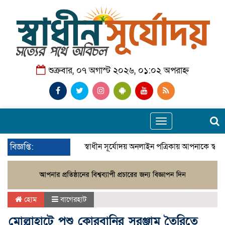
শুক্রবার, ০৭ অগাস্ট ২০২৬, ০১:০২ অপরাহ্ন
Toggle
navigation
বিজ্ঞপ্তি:
স্বাধীন সূর্যোদয় অনলাইন পত্রিকায় আপনাকে স্বা
হোম
বাগেরহাট
মোল্লাহাটে পশু কোরবানির সরঞ্জাম তৈরিতে