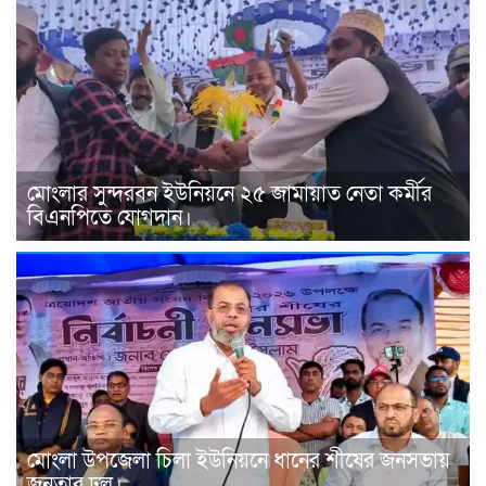
মোংলার সুন্দরবন ইউনিয়নে ২৫ জামায়াত নেতা কর্মীর
বিএনপিতে যোগদান।
মোংলা উপজেলা চিলা ইউনিয়নে ধানের শীষের জনসভায়
জনতার ঢল।