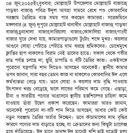
০৪ জুন,২০২৫ইং,বুধবার; মোল্লাহাট উপজেলার মোল্লাহাট বাজারে(
গাড়ফা বাজার) পবিত্র ঈদুল আযহা সামনে রেখে পশু কোরবানির
সরঞ্জাম তৈরিতে ব্যস্ত সময় পার করছেন কামাররা। সরেজমিনে
মঙ্গলবার (৪ জুন) দুপুরে মোল্লাহাট থানাধীন মোল্লাহাট বাজার( গাড়ফা
বাজার),চুনখোলা বাজার,দারিয়ালা বাজার,কোদালিয়া বাজার,গাংনী
বাজার ঘুরে দেখা যায়, কামারপাড়াগুলো টুংটাং শব্দে মুখর। কয়লার
আগুনে লোহা পেটাতে পেটাতে ঘাম ঝরছে শ্রমিকদের। চোখেমুখে
ক্লান্তির ছাপ থাকলেও বিরাম নেই তাদের হাতে। সকাল থেকে গভীর
রাত পর্যন্ত চলছে দা, ছুরি, চাপাতি ও বঁটি তৈরির কাজ। একইসঙ্গে
পুরোনো যন্ত্রপাতি শান দিতেও আসছেন অনেকেই। স্থানীয় কামার
তপন জানান, সারা বছর তেমন কাজ না থাকলেও কোরবানির ঈদ এলে
কর্মব্যস্ততা বেড়ে যায়। তবে লোহা ও কয়লার দাম বৃদ্ধি পাওয়ায়
উৎপাদন খরচ বেড়েছে, ফলে লাভের পরিমাণ কমে গেছে। এছাড়া,
চীনা ও ভারতীয় পণ্যের আগ্রাসনে স্থানীয় হস্তশিল্পের চাহিদা কমে
যাওয়ায় তাঁরা উদ্বেগ প্রকাশ করেছেন। কামাররা আরও জানান,
অনেকেই পুরোনো দা-বটি শান দিতে আসছেন, আবার কেউ কেউ
নতুন সরঞ্জাম তৈরির অর্ডার দিচ্ছেন। তবে কাঁচামালের দাম বৃদ্ধির
কারণে পণ্যের দাম বাড়াতে হচ্ছে, যা ক্রেতাদের জন্য কিছুটা চ্যালেঞ্জ
হয়ে দাঁড়িয়েছে। ঈদ মানে আনন্দ,ঈদ মানেই খুশি,তাই যতোই মূল্য