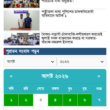
পরিচিতি সভা অনুষ্ঠিত।
পত্নীতলা থানা পুলিশের মাদকবিরোধী
অভিযানে আটক ১
বৈষম্য-সন্ত্রাসী-চাঁদাবাজি-দলীয়করণ করতেই
জুলাই সনদ বাস্তবায়ন করছে না সরকার-
অধ্যক্ষ নজরুল ইসলাম
পুরাতন সংবাদ পড়ুন
ঠাকুরগাঁওয়ে ইজিবাইক চোরচক্রের ৩ সদস্য
গ্রেপ্তার, বিপুল পরিমাণ যন্ত্রাংশ উদ্ধার ‎
আগষ্ট ২০২৬
«
»
মুন্সীগঞ্জের টংগীবাড়ীতে ৭ ফুট ৬ ইঞ্চি উচ্চতার
গাঁজা গাছের পরিচর্যাকারী গ্রেপ্তার।
শনি
রবি
সোম
মঙ্গল
বুধ
বৃহ
শুক্র
৭
১
২
৩
৪
৫
৬
ঘণ্টার পর ঘণ্টা বিদ্যুৎহীন মৌলভীবাজার:
অতিরিক্ত বিলে দিশেহারা গ্রাহক, তীব্র ক্ষোভ