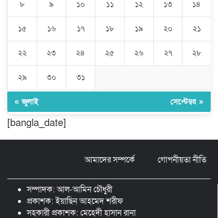
৮
৯
১০
১১
১২
১৩
১৪
১৫
১৬
১৭
১৮
১৯
২০
২১
বিশ্বনাথে ‘প্রবাসী ওয়েলফেয়ার
এসোসিয়েশন’র পক্ষ থেকে নগদ অর্থ বিতরণ
২২
২৩
২৪
২৫
২৬
২৭
২৮
২৯
৩০
৩১
মন্ত্রীর নাম ভাঙিয়ে তদবির বাণিজ্য মোংলায়
গ্রেফতার ১ সিল-স্টাম্প প্যাড জব্দ।
« জুলাই
সেপ্টেম্বর »
[bangla_date]
ঠাকুরগাঁওয়ে ২২০ পিস ইয়াবা, ৯ বোতল
ফেন্সিডিল ও ৩২ হাজার টাকা উদ্ধার, আটক ১
আমাদের সম্পর্কে
গোপনীয়তা নীতি
মুন্সীগঞ্জ লৌহজংয়ে শিক্ষার্থীদের নিয়ে
মাদকবিরোধী ক্যাম্পেইন
সম্পাদক: আল-আমিন চৌধুরী
প্রকাশক: ইয়াছিন আহমেদ শরীফ
সহকারী প্রকাশক: মেহেদী হাসান রানা