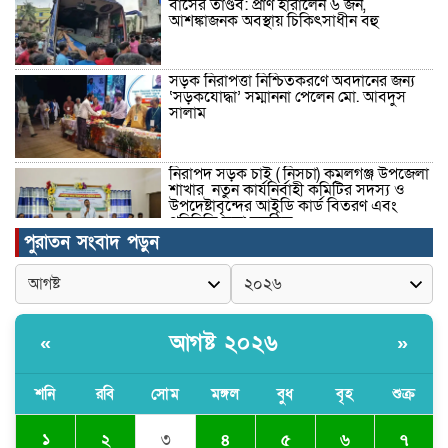
বাসের তাণ্ডব: প্রাণ হারালেন ৬ জন,
আশঙ্কাজনক অবস্থায় চিকিৎসাধীন বহু
সড়ক নিরাপত্তা নিশ্চিতকরণে অবদানের জন্য
‘সড়কযোদ্ধা’ সম্মাননা পেলেন মো. আবদুস
সালাম
নিরাপদ সড়ক চাই ( নিসচা) কমলগঞ্জ উপজেলা
শাখার নতুন কার্যনির্বাহী কমিটির সদস্য ও
উপদেষ্টাবৃন্দের আইডি কার্ড বিতরণ এবং
পরিচিতি সভা অনুষ্ঠিত।
পুরাতন সংবাদ পড়ুন
পত্নীতলা থানা পুলিশের মাদকবিরোধী
অভিযানে আটক ১
আগষ্ট ২০২৬
«
»
বৈষম্য-সন্ত্রাসী-চাঁদাবাজি-দলীয়করণ করতেই
জুলাই সনদ বাস্তবায়ন করছে না সরকার-
অধ্যক্ষ নজরুল ইসলাম
শনি
রবি
সোম
মঙ্গল
বুধ
বৃহ
শুক্র
১
২
৩
৪
৫
৬
৭