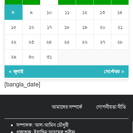
ঠাকুরগাঁওয়ে ইজিবাইক চোরচক্রের ৩ সদস্য
গ্রেপ্তার, বিপুল পরিমাণ যন্ত্রাংশ উদ্ধার ‎
৮
৯
১০
১১
১২
১৩
১৪
১৫
১৬
১৭
১৮
১৯
২০
২১
মুন্সীগঞ্জের টংগীবাড়ীতে ৭ ফুট ৬ ইঞ্চি উচ্চতার
গাঁজা গাছের পরিচর্যাকারী গ্রেপ্তার।
২২
২৩
২৪
২৫
২৬
২৭
২৮
ঘণ্টার পর ঘণ্টা বিদ্যুৎহীন মৌলভীবাজার:
২৯
৩০
৩১
অতিরিক্ত বিলে দিশেহারা গ্রাহক, তীব্র ক্ষোভ
« জুলাই
সেপ্টেম্বর »
[bangla_date]
বিশ্বনাথে ‘প্রবাসী ওয়েলফেয়ার
এসোসিয়েশন’র পক্ষ থেকে নগদ অর্থ বিতরণ
আমাদের সম্পর্কে
গোপনীয়তা নীতি
মন্ত্রীর নাম ভাঙিয়ে তদবির বাণিজ্য মোংলায়
গ্রেফতার ১ সিল-স্টাম্প প্যাড জব্দ।
সম্পাদক: আল-আমিন চৌধুরী
প্রকাশক: ইয়াছিন আহমেদ শরীফ