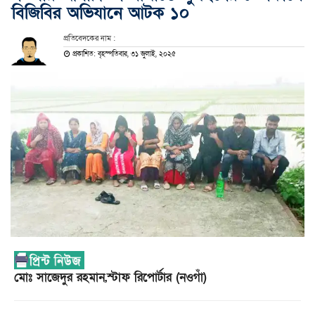
বিজিবির অভিযানে আটক ১০
প্রতিবেদকের নাম :
প্রকাশিত: বৃহস্পতিবার, ৩১ জুলাই, ২০২৫
মোঃ সাজেদুর রহমান,স্টাফ রিপোর্টার (নওগাঁ)