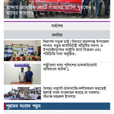
মান্দায় মোবাইল কোর্টে গাঁজাসহ আটক, যুবকের ৬
মাসের কারাদণ্ড
সর্বশেষ
জনপ্রিয়
নিরাপদ সড়ক চাই ( নিসচা) কমলগঞ্জ উপজেলা
শাখার নতুন কার্যনির্বাহী কমিটির সদস্য ও
উপদেষ্টাবৃন্দের আইডি কার্ড বিতরণ এবং
পরিচিতি সভা অনুষ্ঠিত।
পত্নীতলা থানা পুলিশের মাদকবিরোধী
অভিযানে আটক ১
বৈষম্য-সন্ত্রাসী-চাঁদাবাজি-দলীয়করণ করতেই
জুলাই সনদ বাস্তবায়ন করছে না সরকার-
অধ্যক্ষ নজরুল ইসলাম
পুরাতন সংবাদ পড়ুন
ঠাকুরগাঁওয়ে ইজিবাইক চোরচক্রের ৩ সদস্য