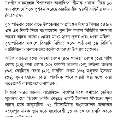
নওগাঁর ধামইরহাট উপজেলার আগ্রাদ্বিগুণ সীমান্ত এলাকা দিয়ে ১০
জন বাংলাদেশিকে পুশইন করেছে ভারতীয় সীমান্তরক্ষী বাহিনীর সদস্য
(বিএসএফ)
বৃহস্পতিবার ভোর রাতে উপজেলার আগ্রাদ্বিগুন সীমান্ত পিলার ২৫৬/৭
এস এর নিকট দিয়ে বাংলাদেশে পুশ ইন করলে বিজিবির সদস্যরা
তাদের আটক করেন। এদের মধ্যে ২জন পুরুষ এবং ৮জন মহিলা।
বৃহস্পতিবার সকালে বিষয়টি নিশ্চিত করেন পত্নীতলা ১৪ বিজিবি
ব্যাটালিয়ন অধিনায়ক লেঃ কর্নেল মোহাম্মদ ইকবাল হোসেন।
আটক ব্যক্তিরা হলো, আছমা বেগম (৪০), খাদিজা বেগম (৩৪), পাখি
বেগম (২৪), রুমা বেগম (২৫), কাকলি আক্তার (২৭), রুজিনা আক্তার
(৩৩), কোহিনুর বেগম (২৬), নাসরিন বেগম (৩৩), মঞ্জুরুল ইসলাম
(৩৬), সুমন হোসেন (২৭)। প্রাথমিক ভাবে ধারণা করা হচ্ছে তারা
প্রত্যেকেই বাংলাদেশের নাগরিক।
বিজিবি আরও জানান, আগ্রাদ্বিগুন বিওপির টহল কমান্ডার জেসিও
সুবেদার মো. জিহাদ আলীর নেতৃত্বে একটি টহলদল সীমান্তের শূন্য
লাইন হতে আনুমানিক ০১ কিলোমিটার বাংলাদেশের অভ্যন্তরে
মহেষপুর নামক স্থান হতে বাংলাদেশী ১০ জনকে ঘোরাঘুরি করতে