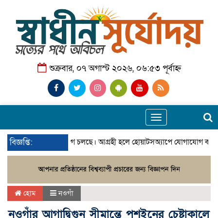
শুক্রবার, ০৭ অগাস্ট ২০২৬, ০৬:৫৩ পূর্বাহ্ন
Toggle
navigation
উপজেলা প্রতিনিধি নিয়োগ চলছে। আগ্রহী হলে হোয়াটসঅ্যাপে যোগাযোগ করুন
বিজ্ঞপ্তি:
হোম
নওগাঁ
নওগাঁর আগাদ্বিগুন সীমান্তে পুশইনের চেষ্টাকালে