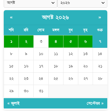
গ্রেপ্তার, বিপুল পরিমাণ যন্ত্রাংশ উদ্ধার ‎
আগষ্ট ২০২৬
«
»
মুন্সীগঞ্জের টংগীবাড়ীতে ৭ ফুট ৬ ইঞ্চি উচ্চতার
গাঁজা গাছের পরিচর্যাকারী গ্রেপ্তার।
শনি
রবি
সোম
মঙ্গল
বুধ
বৃহ
শুক্র
৭
১
২
৩
৪
৫
৬
ঘণ্টার পর ঘণ্টা বিদ্যুৎহীন মৌলভীবাজার:
অতিরিক্ত বিলে দিশেহারা গ্রাহক, তীব্র ক্ষোভ
৮
৯
১০
১১
১২
১৩
১৪
১৫
১৬
১৭
১৮
১৯
২০
২১
বিশ্বনাথে ‘প্রবাসী ওয়েলফেয়ার
এসোসিয়েশন’র পক্ষ থেকে নগদ অর্থ বিতরণ
২২
২৩
২৪
২৫
২৬
২৭
২৮
২৯
৩০
৩১
মন্ত্রীর নাম ভাঙিয়ে তদবির বাণিজ্য মোংলায়
গ্রেফতার ১ সিল-স্টাম্প প্যাড জব্দ।
« জুলাই
সেপ্টেম্বর »