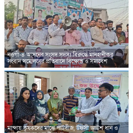
নওগাঁ-৪ আসনের সংসদ সদস্য বিরুদ্ধে মানহানীকর
সংবাদ সম্মেলনের প্রতিবাদে বিক্ষোভ ও সমাবেশ
মান্দায় কৃষকদের মাঝে পাটবীজ, উফসী আউশ ধান ও