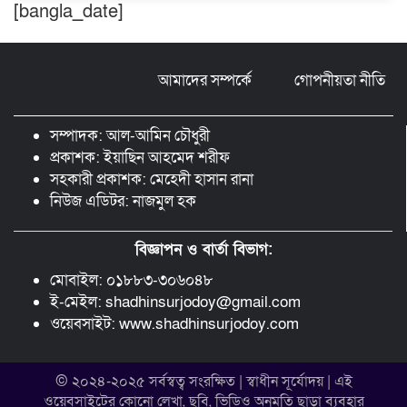
[bangla_date]
ঠাকুরগাঁওয়ে ২২০ পিস ইয়াবা, ৯ বোতল
ফেন্সিডিল ও ৩২ হাজার টাকা উদ্ধার, আটক ১
আমাদের সম্পর্কে
গোপনীয়তা নীতি
মুন্সীগঞ্জ লৌহজংয়ে শিক্ষার্থীদের নিয়ে
মাদকবিরোধী ক্যাম্পেইন
সম্পাদক: আল-আমিন চৌধুরী
প্রকাশক: ইয়াছিন আহমেদ শরীফ
সহকারী প্রকাশক: মেহেদী হাসান রানা
নিউজ এডিটর: নাজমুল হক
বিজ্ঞাপন ও বার্তা বিভাগ:
মোবাইল: ০১৮৮৩-৩০৬০৪৮
ই-মেইল: shadhinsurjodoy@gmail.com
ওয়েবসাইট: www.shadhinsurjodoy.com
© ২০২৪-২০২৫ সর্বস্বত্ব সংরক্ষিত | স্বাধীন সূর্যোদয় | এই
ওয়েবসাইটের কোনো লেখা, ছবি, ভিডিও অনুমতি ছাড়া ব্যবহার