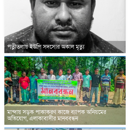
পত্নীতলায় ইউপি সদস্যের অকাল মৃত্যু
মান্দায় সড়ক পাকাকরণ কাজে ব্যাপক অনিয়মের
অভিযোগ, এলাকাবাসীর মানববন্ধন