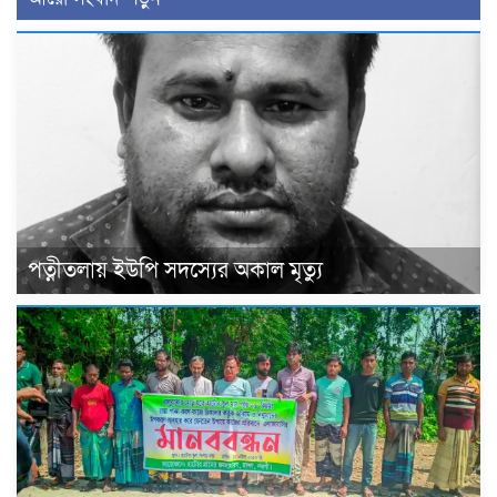
পত্নীতলায় ইউপি সদস্যের অকাল মৃত্যু