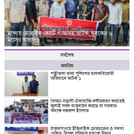
মান্দায় মোবাইল কোর্টে গাঁজাসহ আটক, যুবকের ৬
মাসের কারাদণ্ড
সর্বশেষ
জনপ্রিয়
পত্নীতলা থানা পুলিশের মাদকবিরোধী
অভিযানে আটক ১
বৈষম্য-সন্ত্রাসী-চাঁদাবাজি-দলীয়করণ করতেই
জুলাই সনদ বাস্তবায়ন করছে না সরকার-
অধ্যক্ষ নজরুল ইসলাম
ঠাকুরগাঁওয়ে ইজিবাইক চোরচক্রের ৩ সদস্য
গ্রেপ্তার, বিপুল পরিমাণ যন্ত্রাংশ উদ্ধার ‎