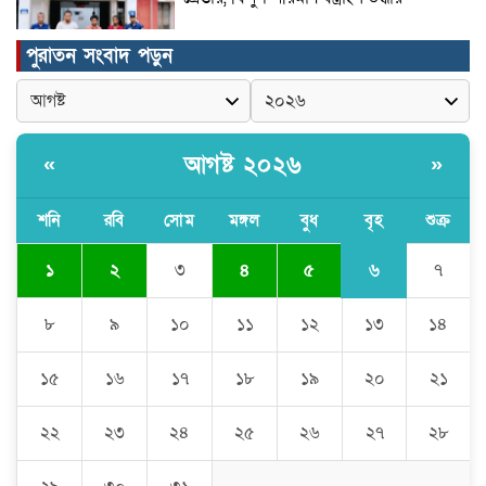
পুরাতন সংবাদ পড়ুন
মুন্সীগঞ্জের টংগীবাড়ীতে ৭ ফুট ৬ ইঞ্চি উচ্চতার
গাঁজা গাছের পরিচর্যাকারী গ্রেপ্তার।
আগষ্ট ২০২৬
«
»
ঘণ্টার পর ঘণ্টা বিদ্যুৎহীন মৌলভীবাজার:
অতিরিক্ত বিলে দিশেহারা গ্রাহক, তীব্র ক্ষোভ
শনি
রবি
সোম
মঙ্গল
বুধ
বৃহ
শুক্র
৬
১
২
৩
৪
৫
৭
বিশ্বনাথে ‘প্রবাসী ওয়েলফেয়ার
এসোসিয়েশন’র পক্ষ থেকে নগদ অর্থ বিতরণ
৮
৯
১০
১১
১২
১৩
১৪
১৫
১৬
১৭
১৮
১৯
২০
২১
মন্ত্রীর নাম ভাঙিয়ে তদবির বাণিজ্য মোংলায়
গ্রেফতার ১ সিল-স্টাম্প প্যাড জব্দ।
২২
২৩
২৪
২৫
২৬
২৭
২৮