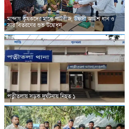
মান্দায় কৃষকদের মাঝে পাটবীজ, উফসী আউশ ধান ও
সার বিতরণের শুভ উদ্বোধন
পত্নীতলায় সড়ক দুর্ঘটনায় নিহত ১