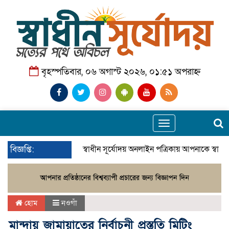
বৃহস্পতিবার, ০৬ অগাস্ট ২০২৬, ০১:৫১ অপরাহ্ন
Toggle
navigation
বিজ্ঞপ্তি:
স্বাধীন সূর্যোদয় অনলাইন পত্রিকায় আপনাকে স্বাগ
হোম
নওগাঁ
মান্দায় জামায়াতের নির্বাচনী প্রস্তুতি মিটিং