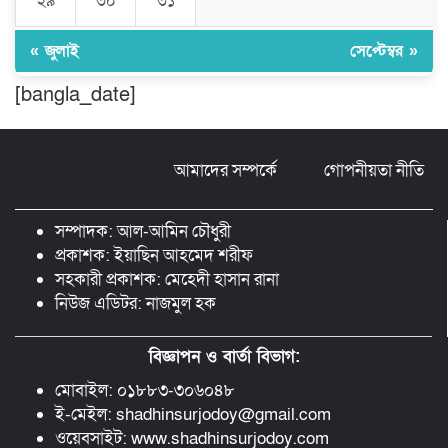
২৯
৩০
৩১
ঠাকুরগাঁওয়ে ২২০ পিস ইয়াবা, ৯ বোতল
ফেন্সিডিল ও ৩২ হাজার টাকা উদ্ধার, আটক ১
« জুলাই
সেপ্টেম্বর »
[bangla_date]
মুন্সীগঞ্জ লৌহজংয়ে শিক্ষার্থীদের নিয়ে
মাদকবিরোধী ক্যাম্পেইন
আমাদের সম্পর্কে
গোপনীয়তা নীতি
ছড়া ও কবিতায় অনন্য অবদান: ‘নওয়াব
ফয়জুন্নেসা চৌধুরানী স্বর্ণপদক’ পেলেন কবি
সম্পাদক: আল-আমিন চৌধুরী
এম. আব্দুল কাইয়ুম
প্রকাশক: ইয়াছিন আহমেদ শরীফ
সহকারী প্রকাশক: মেহেদী হাসান রানা
নিউজ এডিটর: নাজমুল হক
বিজ্ঞাপন ও বার্তা বিভাগ:
মোবাইল: ০১৮৮৩-৩০৬০৪৮
ই-মেইল: shadhinsurjodoy@gmail.com
ওয়েবসাইট: www.shadhinsurjodoy.com