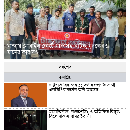
মান্দায় মোবাইল কোর্টে গাঁজাসহ আটক, যুবকের ৬
মাসের কারাদণ্ড
সর্বশেষ
জনপ্রিয়
রাষ্ট্রপতি নির্বাচনে ১১ দলীয় জোটের প্রার্থী
এলডিপির কর্নেল অলি আহমদ
মাত্রাতিরিক্ত লোডশেডিং ও অতিরিক্ত বিদ্যুৎ
বিলে নাকাল ধামরাইবাসী