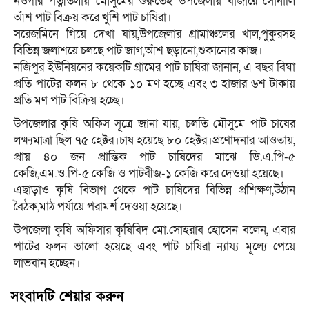
নওগাঁর পত্নীতলায় মৌসুমের শুরুতেই উপজেলায় বাজারে সোনালি
আঁশ পাট বিক্রয় করে খুশি পাট চাষিরা।
সরেজমিনে গিয়ে দেখা যায়,উপজেলার গ্রামাঞ্চলের খাল,পুকুরসহ
বিভিন্ন জলাশয়ে চলছে পাট জাগ,আঁশ ছড়ানো,শুকানোর কাজ।
নজিপুর ইউনিয়নের কয়েকটি গ্রামের পাট চাষিরা জানান, এ বছর বিঘা
প্রতি পাটের ফলন ৮ থেকে ১০ মণ হচ্ছে এবং ৩ হাজার ৬শ টাকায়
প্রতি মণ পাট বিক্রিয় হচ্ছে।
উপজেলার কৃষি অফিস সূত্রে জানা যায়, চলতি মৌসুমে পাট চাষের
লক্ষ্যমাত্রা ছিল ৭৫ হেক্টর।চাষ হয়েছে ৮০ হেক্টর।প্রণোদনার আওতায়,
প্রায় ৪০ জন প্রান্তিক পাট চাষিদের মাঝে ডি.এ.পি-৫
কেজি,এম.ও.পি-৫ কেজি ও পাটবীজ-১ কেজি করে দেওয়া হয়েছে।
এছাড়াও কৃষি বিভাগ থেকে পাট চাষিদের বিভিন্ন প্রশিক্ষণ,উঠান
বৈঠক,মাঠ পর্যায়ে পরামর্শ দেওয়া হয়েছে।
উপজেলা কৃষি অফিসার কৃষিবিদ মো.সোহরাব হোসেন বলেন, এবার
পাটের ফলন ভালো হয়েছে এবং পাট চাষিরা ন্যায্য মূল্যে পেয়ে
লাভবান হচ্ছেন।
সংবাদটি শেয়ার করুন