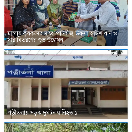
মান্দায় কৃষকদের মাঝে পাটবীজ, উফসী আউশ ধান ও
সার বিতরণের শুভ উদ্বোধন
পত্নীতলায় সড়ক দুর্ঘটনায় নিহত ১