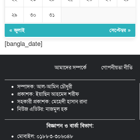
লালমনিরহাট দলিল লেখক সমিতির ত্রি-বার্ষিক
২৯
৩০
৩১
নির্বাচন সম্পন্ন, সভাপতি সিরাজুল ও সাধারণ
সম্পাদক হামিদুর
« জুলাই
সেপ্টেম্বর »
শিক্ষার্থীকে সত্যিকারের মানুষ হিসেবে গড়ে
[bangla_date]
তুলতে হবে -জবি ভিসি ড. রইছ উদদীন
আমাদের সম্পর্কে
গোপনীয়তা নীতি
সড়ক নিরাপত্তা ও জনসচেতনতা তৈরিতে
অবদানের সড়ক যোদ্ধা পদক পেলেন নিসচা
কমলগঞ্জ শাখার সভাপতি মোঃ আব্দুস সালাম।
সম্পাদক: আল-আমিন চৌধুরী
প্রকাশক: ইয়াছিন আহমেদ শরীফ
সহকারী প্রকাশক: মেহেদী হাসান রানা
নিউজ এডিটর: নাজমুল হক
বিজ্ঞাপন ও বার্তা বিভাগ:
মোবাইল: ০১৮৮৩-৩০৬০৪৮