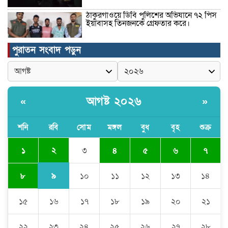
ঠাকুরগাঁওয়ে ডিবি পুলিশের অভিযানে ৭২ পিস
ইয়াবাসহ তিনজনকে গ্রেফতার করে।
পুরাতন সংবাদ পড়ুন
উদ্বোধন হলো রানীশংকৈল উপজেলা মডেল
মসজিদ।
আগষ্ট ২০২৬
«
»
কুমিল্লা প্রেসক্লাবে তিন সাবেক সভাপতিকে
স্মরণ
শনি
রবি
সোম
মঙ্গল
বুধ
বৃহ
শুক্র
২
১
৩
৪
৫
৬
৭
জলবায়ু পরিবর্তনের বিরূপ প্রভাব
মোকাবেলায়, বৃক্ষ রোপণ কর্মসূচি।
৯
৮
১০
১১
১২
১৩
১৪
১৫
১৬
১৭
১৮
১৯
২০
২১
চৌদ্দগ্রামে পুলিশের প্রতি জনগণের আস্থা
ফেরাতে বিশেষ ভূমিকা রাখছেন ওসি আরিফ
হোসাইন
২২
২৩
২৪
২৫
২৬
২৭
২৮