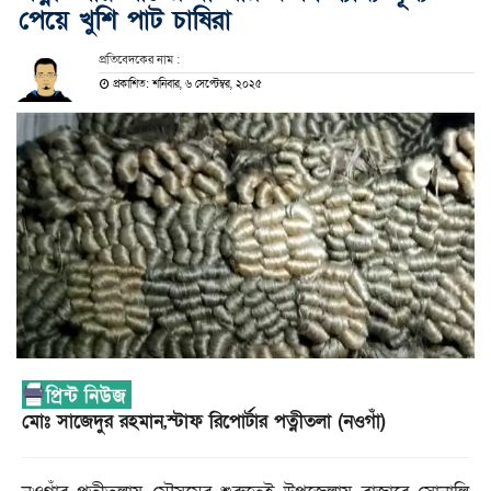
পেয়ে খুশি পাট চাষিরা
প্রতিবেদকের নাম :
প্রকাশিত: শনিবার, ৬ সেপ্টেম্বর, ২০২৫
মোঃ সাজেদুর রহমান,স্টাফ রিপোর্টার পত্নীতলা (নওগাঁ)