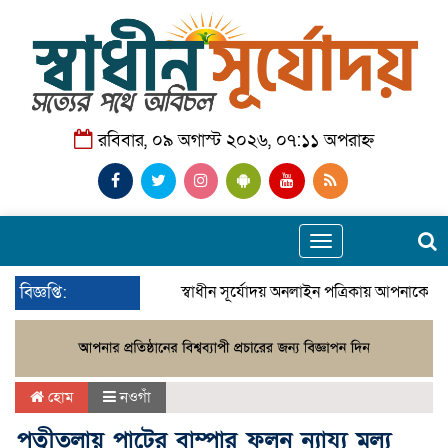
রবিবার, ০৯ অগাস্ট ২০২৬, ০৭:১১ অপরাহ্ন
Toggle
navigation
বিজ্ঞপ্তি:
স্বাধীন সূর্যোদয় অনলাইন পত্রিকায় আপনাকে স্ব
হোম
নওগাঁ
পত্নীতলায় পাটের বাম্পার ফলন ন্যায্য মূল্য