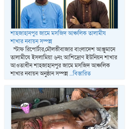
শাহজাহানপুর জামে মসজিদ আঞ্চলিক তালামীয
শাখার নবায়ন সম্পন্ন
স্টাফ রিপোর্টার,মৌলভীবাজার বাংলাদেশ আঞ্জুমানে
তালামীযে ইসলামিয়া ৬নং আশিদ্রোণ ইউনিয়ন শাখার
আওতাধীন শাহজাহানপুর জামে মসজিদ আঞ্চলিক
শাখার নবায়ন অনুষ্ঠান সম্পন্ন
...বিস্তারিত