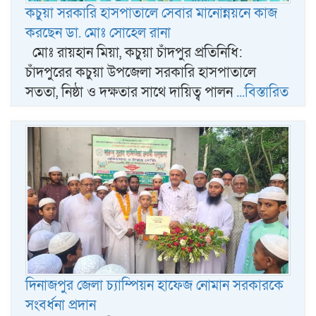
কচুয়া সরকারি হাসপাতালে সেবার মানোন্নয়নে কাজ
করছেন ডা. মোঃ সোহেল রানা
মোঃ রায়হান মিয়া, কচুয়া চাঁদপুর প্রতিনিধি:
চাঁদপুরের কচুয়া উপজেলা সরকারি হাসপাতালে
সততা, নিষ্ঠা ও দক্ষতার সাথে দায়িত্ব পালন
...বিস্তারিত
দিনাজপুর জেলা চ্যাম্পিয়ন হাফেজ নোমান সরকারকে
সংবর্ধনা প্রদান