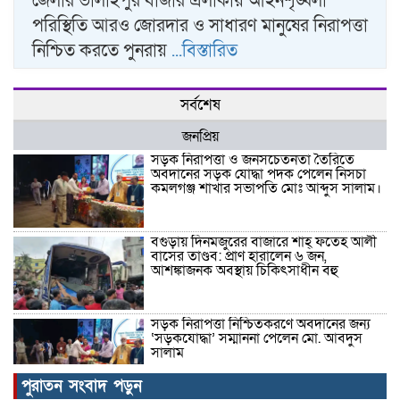
জেলার ভালাইপুর বাজার এলাকায় আইনশৃঙ্খলা
পরিস্থিতি আরও জোরদার ও সাধারণ মানুষের নিরাপত্তা
নিশ্চিত করতে পুনরায়
...বিস্তারিত
সর্বশেষ
জনপ্রিয়
সড়ক নিরাপত্তা ও জনসচেতনতা তৈরিতে
অবদানের সড়ক যোদ্ধা পদক পেলেন নিসচা
কমলগঞ্জ শাখার সভাপতি মোঃ আব্দুস সালাম।
বগুড়ায় দিনমজুরের বাজারে শাহ্ ফতেহ আলী
বাসের তাণ্ডব: প্রাণ হারালেন ৬ জন,
আশঙ্কাজনক অবস্থায় চিকিৎসাধীন বহু
সড়ক নিরাপত্তা নিশ্চিতকরণে অবদানের জন্য
‘সড়কযোদ্ধা’ সম্মাননা পেলেন মো. আবদুস
সালাম
পুরাতন সংবাদ পড়ুন