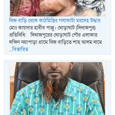
নিজ বাড়ি থেকে কাঠমিস্ত্রির গলাকাটা মরদেহ উদ্ধার
মোঃ কায়সার হাবীব পাপ্পু। ঘোড়াঘাট (দিনাজপুর)
প্রতিনিধি: দিনাজপুরের ঘোড়াঘাট পৌর এলাকার
দক্ষিণ নয়াপাড়া গ্রামে নিজ বাড়িতে শাহ আলম নামে
...বিস্তারিত