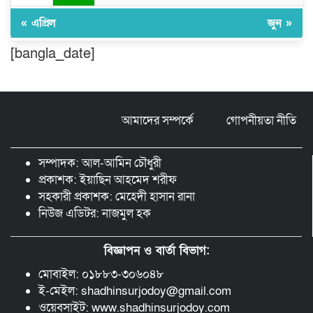
ঘণ্টার পর ঘণ্টা বিদ্যুৎহীন মৌলভীবাজার:
« এপ্রিল
জুন »
অতিরিক্ত বিলে দিশেহারা গ্রাহক, তীব্র ক্ষোভ
[bangla_date]
বিশ্বনাথে ‘প্রবাসী ওয়েলফেয়ার
এসোসিয়েশন’র পক্ষ থেকে নগদ অর্থ বিতরণ
আমাদের সম্পর্কে
গোপনীয়তা নীতি
সম্পাদক: আল-আমিন চৌধুরী
প্রকাশক: ইয়াছিন আহমেদ শরীফ
সহকারী প্রকাশক: মেহেদী হাসান রানা
নিউজ এডিটর: নাজমুল হক
বিজ্ঞাপন ও বার্তা বিভাগ:
মোবাইল: ০১৮৮৩-৩০৬০৪৮
ই-মেইল: shadhinsurjodoy@gmail.com
ওয়েবসাইট: www.shadhinsurjodoy.com