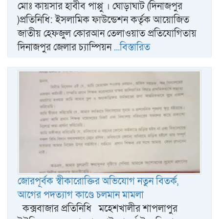
মোঃ কায়সার হাবীব পাপ্পু ‎। ঘোড়াঘাট (দিনাজপুর
)প্রতিনিধি: ইসলামিক ফাউন্ডেশন কর্তৃক আয়োজিত
জাতীয় হেফজুল কোরআন তেলাওয়াত প্রতিযোগিতায়
দিনাজপুর জেলার চ্যাম্পিয়ন
...বিস্তারিত
জোরপূর্বক স্বীকারোক্তির অভিযোগ নতুন বিতর্ক,
আগের পদত্যাগ কাণ্ডে চলমান মামলা
কক্সবাজার প্রতিনিধি মহেশখালীর শাপলাপুর