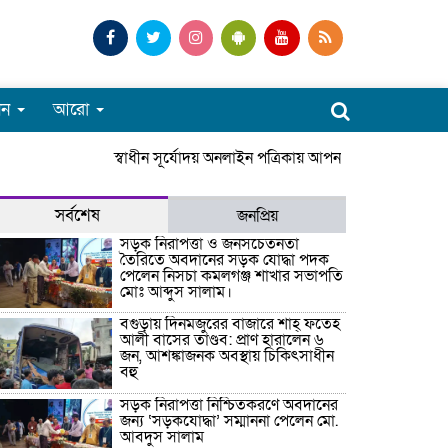
পন
আরো
স্বাধীন সূর্যোদয় অনলাইন পত্রিকায় আপনাকে স্বাগতম। সার
সর্বশেষ
জনপ্রিয়
সড়ক নিরাপত্তা ও জনসচেতনতা
তৈরিতে অবদানের সড়ক যোদ্ধা পদক
পেলেন নিসচা কমলগঞ্জ শাখার সভাপতি
মোঃ আব্দুস সালাম।
বগুড়ায় দিনমজুরের বাজারে শাহ্ ফতেহ
আলী বাসের তাণ্ডব: প্রাণ হারালেন ৬
জন, আশঙ্কাজনক অবস্থায় চিকিৎসাধীন
বহু
সড়ক নিরাপত্তা নিশ্চিতকরণে অবদানের
জন্য ‘সড়কযোদ্ধা’ সম্মাননা পেলেন মো.
আবদুস সালাম