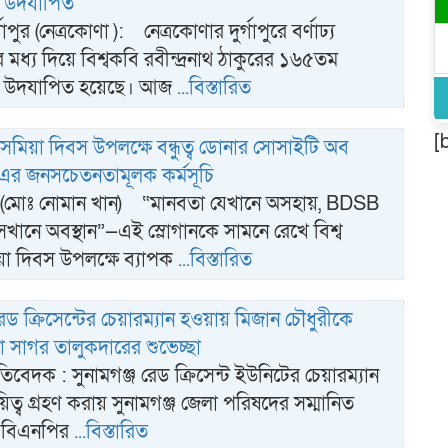
কী উদযাপিত
্গাপুর (নেত্রকোণা ): নেত্রকোণার দুর্গাপুরে বর্ণাঢ্য
ধ্য দিয়ে বিশ্বকবি রবীন্দ্রনাথ ঠাকুরের ১৬৫তম
িকী উদযাপিত হয়েছে। আজ
...বিস্তারিত
[
লাসেমিয়া দিবস উপলক্ষে বন্ধুত্ব ডোনার সোসাইটি অব
এর জনসচেতনতামূলক কর্মসূচি
 (মোঃ নোমান খান) “মানবতা যেখানে অসহায়, BDSB
খানে অবস্থান”—এই স্লোগানকে সামনে রেখে বিশ্ব
য়া দিবস উপলক্ষে ব্যাপক
...বিস্তারিত
রেড ক্রিসেন্টের চেয়ারম্যান হওয়ায় মিজান চৌধুরীকে
া সাগর তালুকদারের শুভেচ্ছা
তিবেদক : সুনামগঞ্জ রেড ক্রিসেন্ট ইউনিটের চেয়ারম্যান
িত্ব গ্রহণ করায় সুনামগঞ্জ জেলা পরিষদের সম্মানিত
ও বিএনপির
...বিস্তারিত