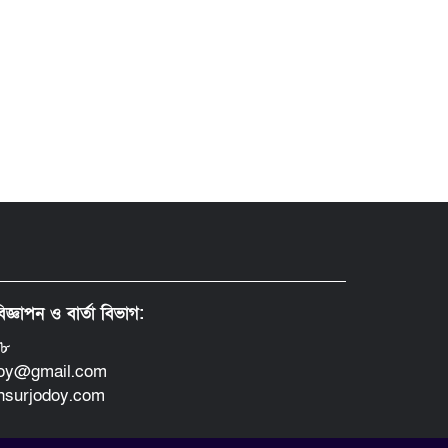
িজ্ঞাপন ও বার্তা বিভাগ:
৪৮
doy@gmail.com
insurjodoy.com