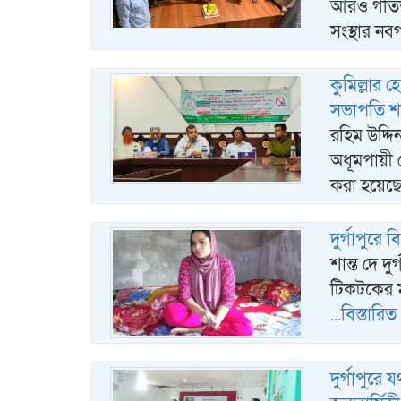
আরও গতিশীল
সংস্থার ন
কুমিল্লার
সভাপতি শ
রহিম উদ্দি
অধূমপায়ী
করা হয়েছ
দুর্গাপুরে
শান্ত দে দু
টিকটকের ম
...বিস্তারিত
দুর্গাপুরে 