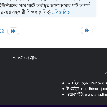
ইউনিয়নের জেম ঘাটে অবস্থিত জলেয়ারমার ঘাট আদর্শ
যালয়-এর সহকারী শিক্ষক (গণিত)
...বিস্তারিত
02
গোপনীয়তা নীতি
ব
মোবাইল: ০১৮৮৩-৩০৬০
ই-মেইল: shadhinsurjo
ওয়েবসাইট: www.shadh