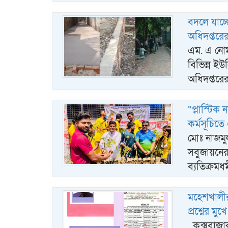
বদলে যাচ্ছে
অধিদপ্তরে
এম. এ নোমান
বিভিন্ন ইউ
অধিদপ্তরে
“প্লাস্টিক
কর্মসূচিত
মোঃ নাজমুল
সবুজায়নের 
ব্যতিক্রমধ
মহেশখালীর 
প্রশ্নের ম
কক্সবাজার