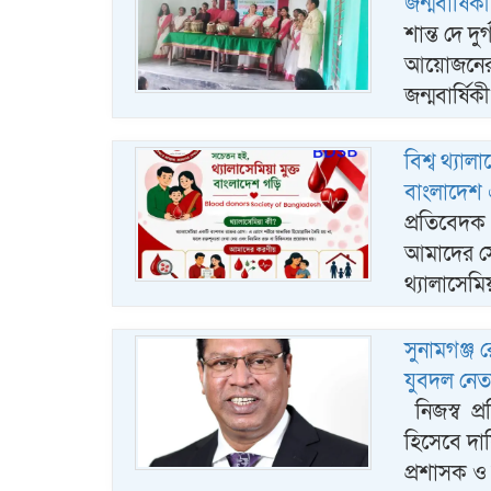
জন্মবার্ষি
শান্ত দে দুর
আয়োজনের ম
জন্মবার্ষ
বিশ্ব থ্যা
বাংলাদেশ 
প্রতিবেদক
আমাদের সে
থ্যালাসেমি
সুনামগঞ্জ 
যুবদল নেত
নিজস্ব প্র
হিসেবে দায়
প্রশাসক 