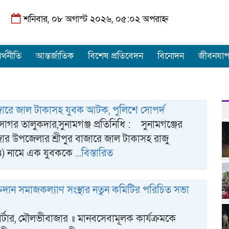
শনিবার, ০৮ অগাস্ট ২০২৬, ০৫:০২ অপরাহ্ন
র্থনীতি
আন্তর্জাতিক
বিশেষ প্রতিবেদন
বিনোদন
জীবনযা
ারে জাল টাকাসহ যুবক আটক, পুলিশে সোপর্দ
সাগর তালুকদার,সুনামগঞ্জ প্রতিনিধি : সুনামগঞ্জের
ার উপজেলার শ্রীপুর বাজারে জাল টাকাসহ রাজু
) নামে এক যুবককে
...বিস্তারিত
রক্তদান সমাজকল্যাণ সংস্থার নতুন কমিটির পরিচিত সভা
র্টার, মৌলভীবাজার ॥ মানবসেবামূলক কার্যক্রমকে