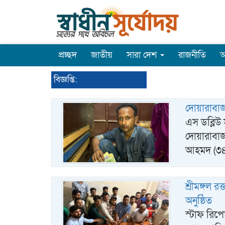
প্রচ্ছদ
জাতীয়
সারা দেশ
রাজনীতি
অ
বিজ্ঞপ্তি:
দোয়ারাবাজ
এস ডব্লিউ 
দোয়ারাবাজ
আহমদ (৩৪
শ্রীমঙ্গল 
অনুষ্ঠিত
স্টাফ রিপো